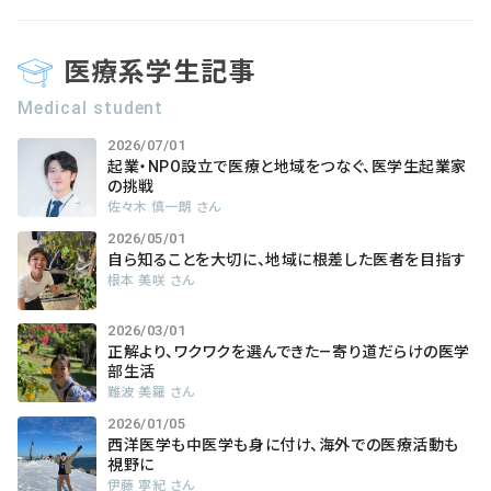
医療系学生記事
Medical student
2026/07/01
起業・NPO設立で医療と地域をつなぐ、医学生起業家
の挑戦
佐々木 慎一朗 さん
2026/05/01
自ら知ることを大切に、地域に根差した医者を目指す
根本 美咲 さん
2026/03/01
正解より、ワクワクを選んできた―寄り道だらけの医学
部生活
難波 美羅 さん
2026/01/05
西洋医学も中医学も身に付け、海外での医療活動も
視野に
伊藤 寧紀 さん