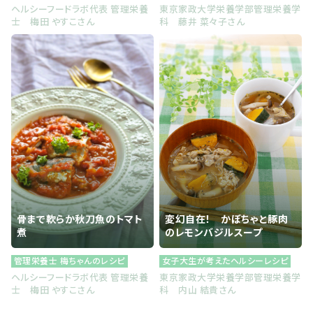
ヘルシーフードラボ代表 管理栄養
東京家政大学栄養学部管理栄養学
士 梅田 やすこさん
科 藤井 菜々子さん
骨まで軟らか秋刀魚のトマト
変幻自在！ かぼちゃと豚肉
煮
のレモンバジルスープ
管理栄養士 梅ちゃんのレシピ
女子大生が考えたヘルシーレシピ
ヘルシーフードラボ代表 管理栄養
東京家政大学栄養学部管理栄養学
士 梅田 やすこさん
科 内山 結貴さん