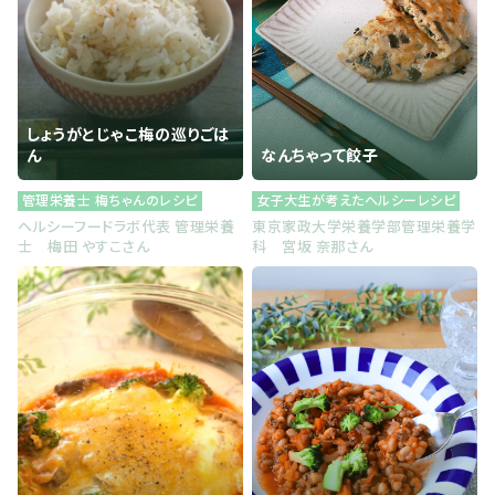
しょうがとじゃこ梅の巡りごは
ん
なんちゃって餃子
管理栄養士 梅ちゃんのレシピ
女子大生が考えたヘルシーレシピ
ヘルシーフードラボ代表 管理栄養
東京家政大学栄養学部管理栄養学
士 梅田 やすこさん
科 宮坂 奈那さん