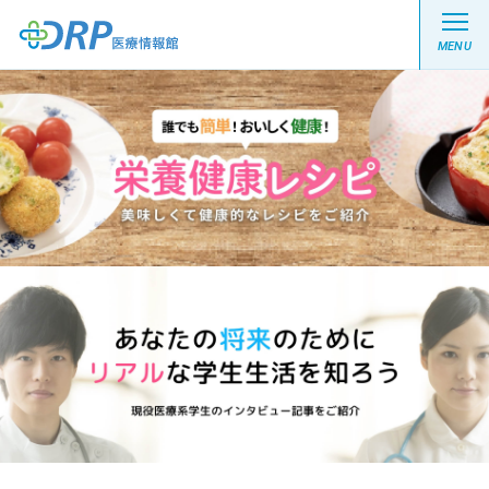
MENU
最新の注目記事
栄養健康レシピ
医療系学生記事
健康川柳
DRP医療情報館とは?