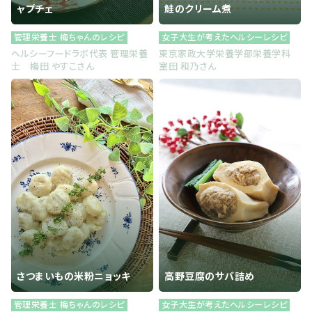
ャプチェ
鮭のクリーム煮
管理栄養士 梅ちゃんのレシピ
女子大生が考えたヘルシーレシピ
ヘルシーフードラボ代表 管理栄養
東京家政大学栄養学部栄養学科
士 梅田 やすこさん
室田 和乃さん
さつまいもの米粉ニョッキ
高野豆腐のサバ詰め
管理栄養士 梅ちゃんのレシピ
女子大生が考えたヘルシーレシピ