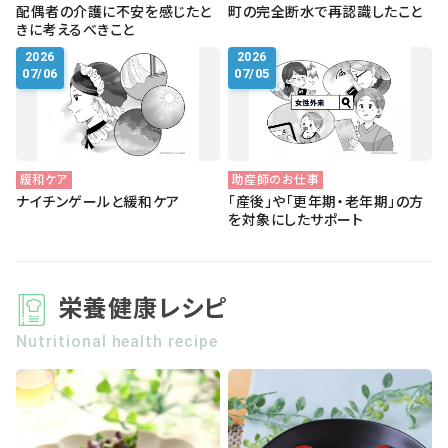
配偶者の介護に不安を感じたと
町の完全断水で再認識したこと
きに考えるべきこと
2026
2026
07/06
07/05
緩和ケア
助産師のお仕事
ナイチンゲールと緩和ケア
「産後」や「更年期・老年期」の方
を対象にしたサポート
栄養健康レシピ
Nutritional health recipe