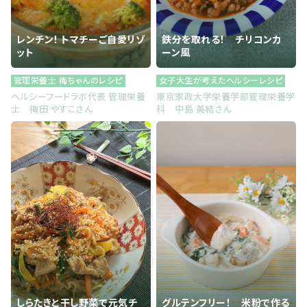
レンチン！ トマチーご自愛リゾ
鉄分を取れる！ チリコンカ
ット
ーン風
管理栄養士 梅ちゃんのレシピ
女子大生が考えたヘルシーレシピ
ヘルシーフードラボ代表 管理栄養
東京家政大学栄養学部管理栄養学
士 梅田 やすこさん
科 中島 美結さん
しらたきと干し野菜で元気チ
グルテンフリー！ 米粉で作る