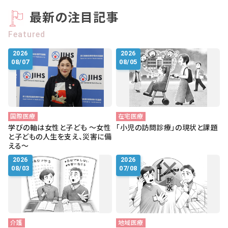
会社概要
最新の注目記事
お知らせ
Featured
お問い合わせ
2026
2026
08/07
08/05
国際医療
在宅医療
学びの軸は女性と子ども ～女性
「小児の訪問診療」の現状と課題
と子どもの人生を支え、災害に備
える～
2026
2026
08/03
07/08
介護
地域医療