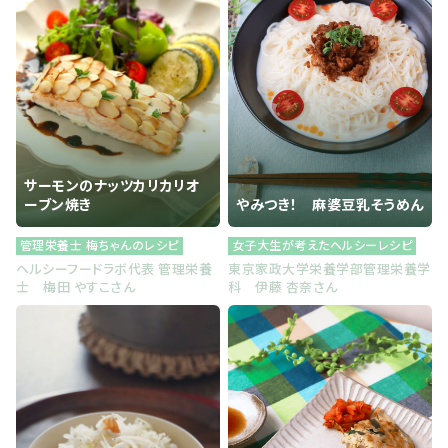
サーモンのナッツカリカリオ
ーブン焼き
やみつき！ 麻婆豆乳そうめん
管理栄養士 梅ちゃんのレシピ
女子大生が考えたヘルシーレシピ
ヘルシーフードラボ代表 管理栄養
東京家政大学栄養学部管理栄養学
士 梅田 やすこさん
科 伊藤 杏奈さん