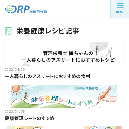
MENU
栄養健康レシピ記事
最新の注目記事
栄養健康レシピ
2022/04/10
一人暮らしのアスリートにおすすめの食材
医療系学生記事
健康川柳
2022/01/05
DRP医療情報館とは?
健康管理シートのすゝめ