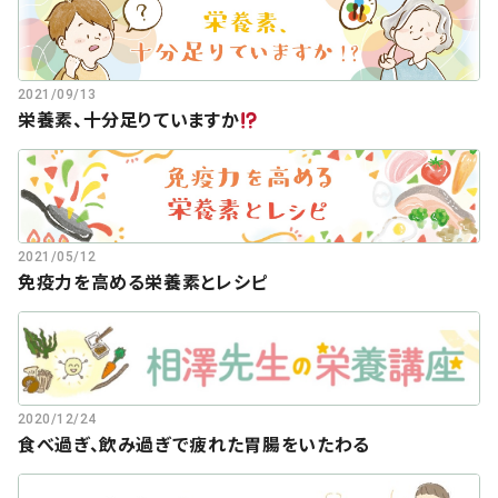
会社概要
お知らせ
2021/09/13
お問い合わせ
栄養素、十分足りていますか
2021/05/12
免疫力を高める栄養素とレシピ
2020/12/24
食べ過ぎ、飲み過ぎで疲れた胃腸をいたわる