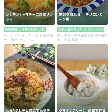
レンチン！ トマチーご自愛リゾ
鉄分を取れる！ チリコンカ
ット
ーン風
管理栄養士 梅ちゃんのレシピ
女子大生が考えたヘルシーレシピ
ヘルシーフードラボ代表 管理栄養
東京家政大学栄養学部管理栄養学
士 梅田 やすこさん
科 中島 美結さん
しらたきと干し野菜で元気チ
グルテンフリー！ 米粉で作る