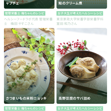
ャプチェ
鮭のクリーム煮
管理栄養士 梅ちゃんのレシピ
女子大生が考えたヘルシーレシピ
ヘルシーフードラボ代表 管理栄養
東京家政大学栄養学部栄養学科
士 梅田 やすこさん
室田 和乃さん
さつまいもの米粉ニョッキ
高野豆腐のサバ詰め
管理栄養士 梅ちゃんのレシピ
女子大生が考えたヘルシーレシピ