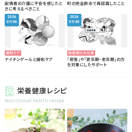
配偶者の介護に不安を感じたと
町の完全断水で再認識したこと
きに考えるべきこと
2026
2026
07/06
07/05
緩和ケア
助産師のお仕事
ナイチンゲールと緩和ケア
「産後」や「更年期・老年期」の方
を対象にしたサポート
栄養健康レシピ
Nutritional health recipe