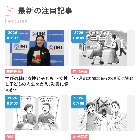
会社概要
最新の注目記事
お知らせ
Featured
お問い合わせ
2026
2026
08/07
08/05
国際医療
在宅医療
学びの軸は女性と子ども ～女性
「小児の訪問診療」の現状と課題
と子どもの人生を支え、災害に備
える～
2026
2026
08/03
07/08
介護
地域医療