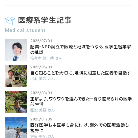
医療系学生記事
Medical student
2026/07/01
起業・NPO設立で医療と地域をつなぐ、医学生起業家
の挑戦
佐々木 慎一朗 さん
2026/05/01
自ら知ることを大切に、地域に根差した医者を目指す
根本 美咲 さん
2026/03/01
正解より、ワクワクを選んできた―寄り道だらけの医学
部生活
難波 美羅 さん
2026/01/05
西洋医学も中医学も身に付け、海外での医療活動も
視野に
伊藤 寧紀 さん