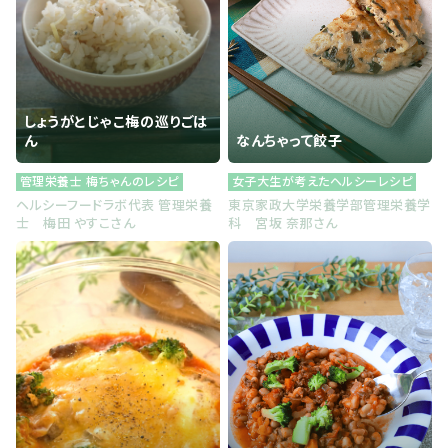
しょうがとじゃこ梅の巡りごは
ん
なんちゃって餃子
管理栄養士 梅ちゃんのレシピ
女子大生が考えたヘルシーレシピ
ヘルシーフードラボ代表 管理栄養
東京家政大学栄養学部管理栄養学
士 梅田 やすこさん
科 宮坂 奈那さん