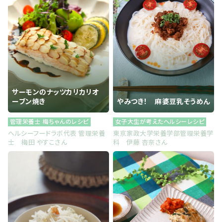
サーモンのナッツカリカリオ
ーブン焼き
やみつき！ 麻婆豆乳そうめん
管理栄養士 梅ちゃんのレシピ
女子大生が考えたヘルシーレシピ
ヘルシーフードラボ代表 管理栄養
東京家政大学栄養学部管理栄養学
士 梅田 やすこさん
科 伊藤 杏奈さん