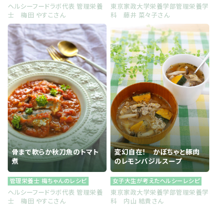
ヘルシーフードラボ代表 管理栄養
東京家政大学栄養学部管理栄養学
士 梅田 やすこさん
科 藤井 菜々子さん
骨まで軟らか秋刀魚のトマト
変幻自在！ かぼちゃと豚肉
煮
のレモンバジルスープ
管理栄養士 梅ちゃんのレシピ
女子大生が考えたヘルシーレシピ
ヘルシーフードラボ代表 管理栄養
東京家政大学栄養学部管理栄養学
士 梅田 やすこさん
科 内山 結貴さん