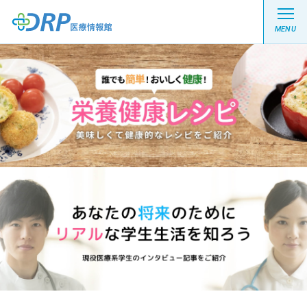
MENU
最新の注目記事
栄養健康レシピ
医療系学生記事
健康川柳
DRP医療情報館とは?