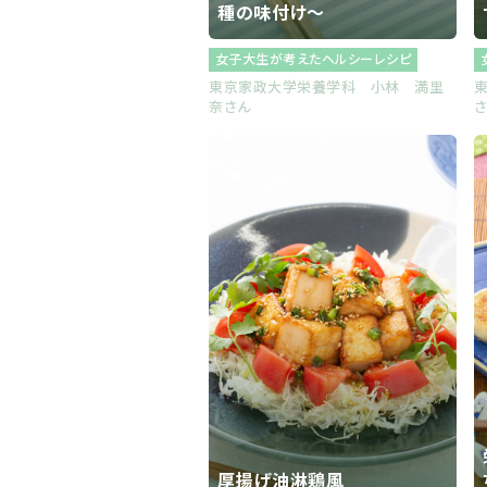
種の味付け～
女子大生が考えたヘルシーレシピ
東京家政大学栄養学科 小林 満里
奈さん
厚揚げ油淋鶏風