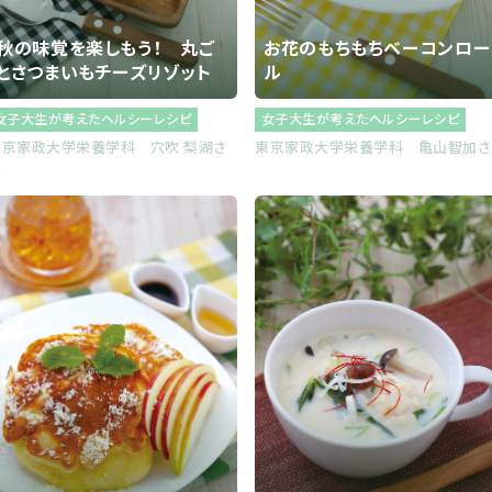
秋の味覚を楽しもう！ 丸ご
お花のもちもちベーコンロー
とさつまいもチーズリゾット
ル
女子大生が考えたヘルシーレシピ
女子大生が考えたヘルシーレシピ
東京家政大学栄養学科 穴吹 梨湖さ
東京家政大学栄養学科 亀山智加さ
ん