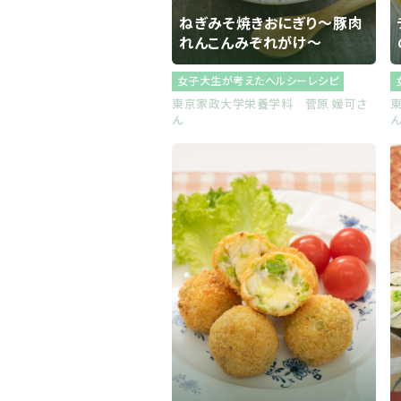
ねぎみそ焼きおにぎり～豚肉
れんこんみぞれがけ～
女子大生が考えたヘルシーレシピ
東京家政大学栄養学科 菅原 媛可さ
ん