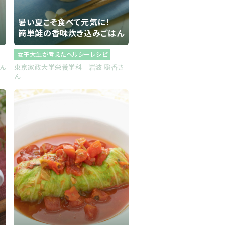
暑い夏こそ食べて元気に！
簡単鮭の香味炊き込みごはん
女子大生が考えたヘルシーレシピ
ん
東京家政大学栄養学科 岩波 聡香さ
ん