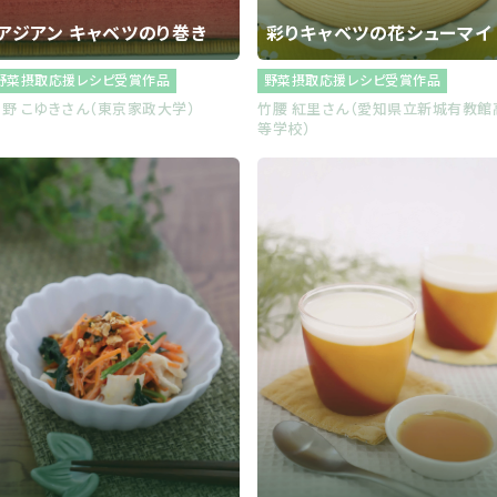
アジアン キャベツのり巻き
彩りキャベツの花シューマイ
野菜摂取応援レシピ受賞作品
野菜摂取応援レシピ受賞作品
野 こゆきさん（東京家政大学）
竹腰 紅里さん（愛知県立新城有教館
等学校）