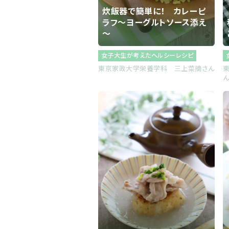
炊飯器で簡単に！ カレーピ
ラフ～ヨーグルトソース添え
～
女子大生が考えたヘルシーレシピ
東京家政大学栄養学科 三上菜摘さん