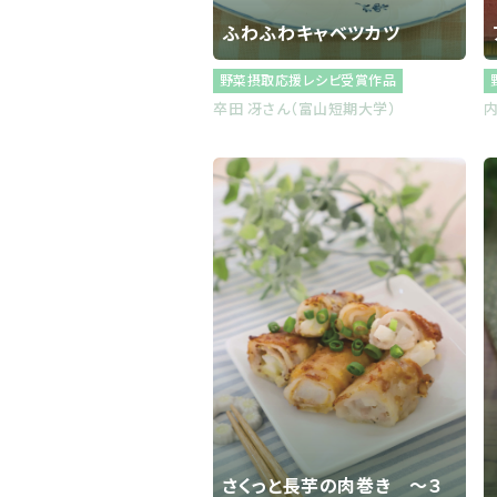
ふわふわキャベツカツ
野菜摂取応援レシピ受賞作品
卒田 冴さん（富山短期大学）
内
さくっと長芋の肉巻き ～３