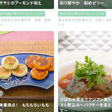
ササミのアーモンド和え
彩り鮮やか 斜めゼリー
女子大生が考えたヘルシーレシピ
女子大生が考えたヘルシーレシピ
東京家政大学栄養学科 遠越 美希
東京家政大学栄養学科 内野 こゆき
さん
さん
さばの水煮缶でアジアン風ト
栄養満点！ もちもちいもも
マト煮込み～パクチーを添え
ち
て～