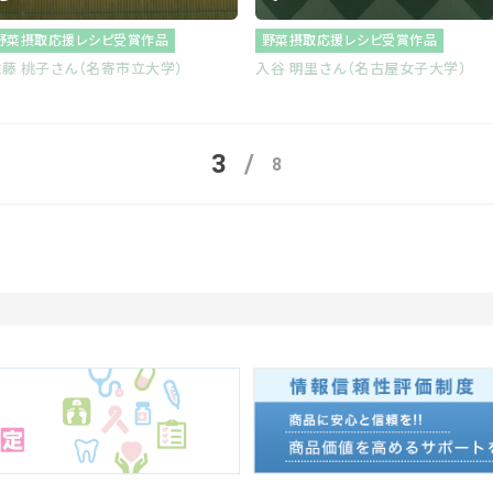
野菜摂取応援レシピ受賞作品
野菜摂取応援レシピ受賞作品
藤 桃子さん（名寄市立大学）
入谷 明里さん（名古屋女子大学）
3
8