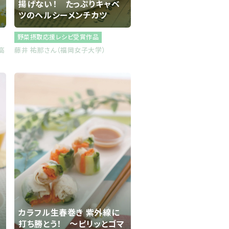
揚げない！ たっぷりキャベ
ツのヘルシーメンチカツ
野菜摂取応援レシピ受賞作品
高
藤井 祐那さん（福岡女子大学）
カラフル生春巻き 紫外線に
打ち勝とう！ ～ピリッとゴマ