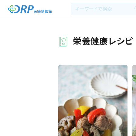
栄養健康レシピ
最新の注目記事
季節 :
種類 :
栄養健康レシピ
医療系学生記事
健康川柳
DRP医療情報館とは?