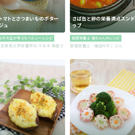
トマトとさつまいものポター
さば缶と卵の栄養満点スンド
ジュ
ゥブ
女子大生が考えたヘルシーレシピ
管理栄養士 梅ちゃんのレシピ
東京家政大学栄養学科 千本木 萌香さ
管理栄養士 梅田やすこ さん
ん