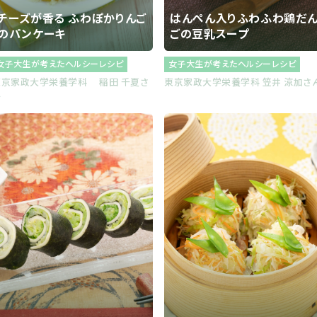
チーズが香る ふわぽかりんご
はんぺん入りふわふわ鶏だ
のパンケーキ
ごの豆乳スープ
女子大生が考えたヘルシーレシピ
女子大生が考えたヘルシーレシピ
東京家政大学栄養学科 稲田 千夏さ
東京家政大学栄養学科 笠井 涼加さ
ん