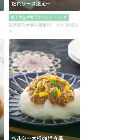
だれソース添え～
女子大生が考えたヘルシーレシピ
東京家政大学栄養学科 木村 咲紀さ
ん
ヘルシー大根de坦々風