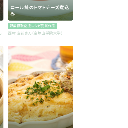
ん
ロール鮭のトマトチーズ煮込
み
野菜摂取応援レシピ受賞作品
ん
西村 友花さん（帝塚山学院大学）