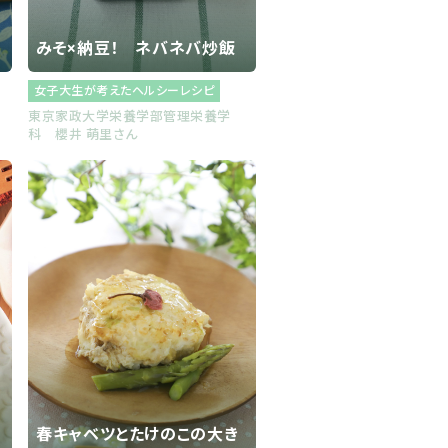
みそ×納豆！ ネバネバ炒飯
女子大生が考えたヘルシーレシピ
関
東京家政大学栄養学部管理栄養学
科 櫻井 萌里さん
春キャベツとたけのこの大き