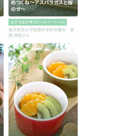
めつくね～アスパラガスと桜
のせ～
女子大生が考えたヘルシーレシピ
士
東京家政大学短期大学部栄養科 髙
橋 瑚夏さん