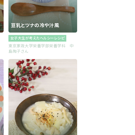
豆乳とツナの冷や汁風
女子大生が考えたヘルシーレシピ
士
東京家政大学栄養学部栄養学科 中
島陶子さん