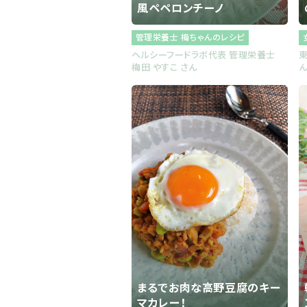
風ペペロンチーノ
管理栄養士 梅ちゃんのレシピ
ヘルシーフードラボ代表 管理栄養士
梅田 やすこ さん
まるでお肉な高野豆腐のキー
マカレー！