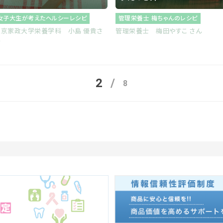
女子大生が考えたヘルシーレシピ
管理栄養士 梅ちゃんのレシピ
東京家政大学栄養学科 小島 優貴さ
管理栄養士 梅田やすこ さん
ん
2
8