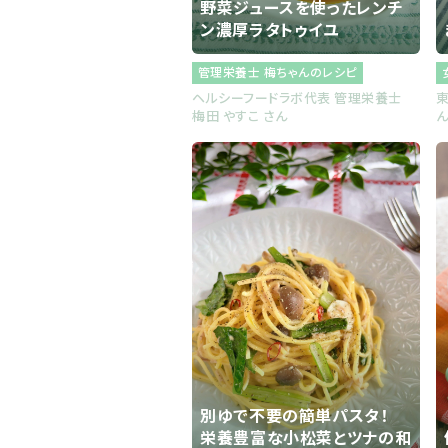
野菜ジュースを使ったレンチ
ン濃厚ラタトゥイユ
管理栄養士 梅ちゃんのレシピ
ヘルシーフードラボ代表 管理栄養士
梅田 やすこ さん
別ゆで不要の簡単パスタ！
栄養豊富な小松菜とツナの和