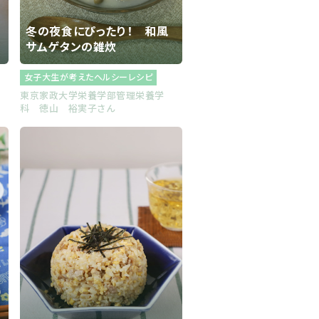
冬の夜食にぴったり！ 和風
サムゲタンの雑炊
女子大生が考えたヘルシーレシピ
士
東京家政大学栄養学部管理栄養学
科 徳山 裕実子さん