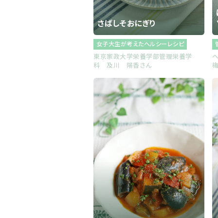
さばしそおにぎり
女子大生が考えたヘルシーレシピ
東京家政大学栄養学部管理栄養学
科 及川 陽香さん
梅