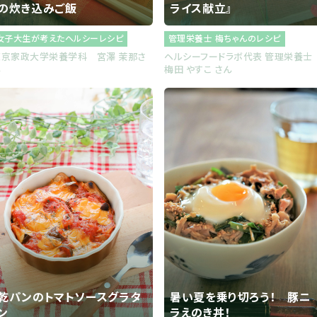
の炊き込みご飯
ライス献立』
女子大生が考えたヘルシーレシピ
管理栄養士 梅ちゃんのレシピ
東京家政大学栄養学科 宮澤 茉那さ
ヘルシーフードラボ代表 管理栄養
ん
梅田 やすこ さん
乾パンのトマトソースグラタ
暑い夏を乗り切ろう！ 豚ニ
ン
ラえのき丼！