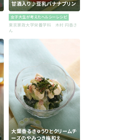
甘酒入り♪豆乳バナナプリン
女子大生が考えたヘルシーレシピ
士
東京家政大学栄養学科 木村 円香さ
ん
大葉香るきゅうりとクリームチ
ーズのやみつき梅和え