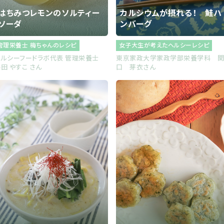
はちみつレモンのソルティー
カルシウムが摂れる！ 鮭ハ
ソーダ
ンバーグ
管理栄養士 梅ちゃんのレシピ
女子大生が考えたヘルシーレシピ
ヘルシーフードラボ代表 管理栄養士
東京家政大学家政学部栄養学科 
田 やすこ さん
口 芽衣さん