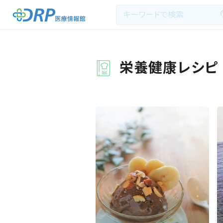
栄養健康レシピ
最新の注目記事
季節 :
種類 :
栄養健康レシピ
医療系学生記事
健康川柳
DRP医療情報館とは?