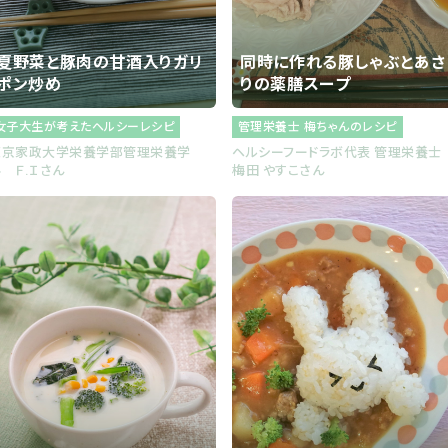
夏野菜と豚肉の甘酒入りガリ
同時に作れる豚しゃぶとあさ
ポン炒め
りの薬膳スープ
女子大生が考えたヘルシーレシピ
管理栄養士 梅ちゃんのレシピ
東京家政大学栄養学部管理栄養学
ヘルシーフードラボ代表 管理栄養
 Ｆ.Ｉさん
梅田 やすこさん