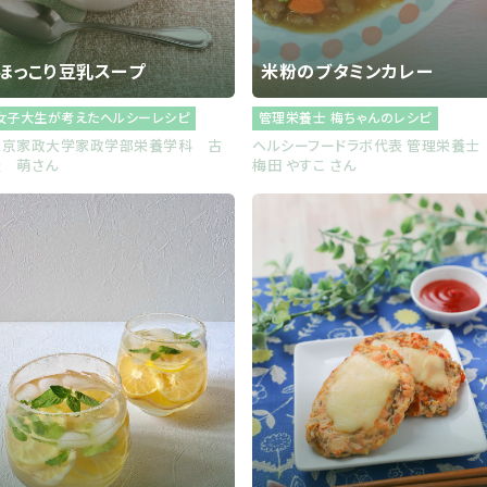
ほっこり豆乳スープ
米粉のブタミンカレー
女子大生が考えたヘルシーレシピ
管理栄養士 梅ちゃんのレシピ
東京家政大学家政学部栄養学科 古
ヘルシーフードラボ代表 管理栄養
屋 萌さん
梅田 やすこ さん