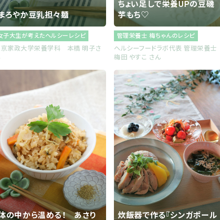
ちょい足しで栄養UPの豆磯
まろやか豆乳担々麺
芋もち♡
女子大生が考えたヘルシーレシピ
管理栄養士 梅ちゃんのレシピ
東京家政大学栄養学科 本橋 明子さ
ヘルシーフードラボ代表 管理栄養
ん
梅田 やすこ さん
体の中から温める！ あさり
炊飯器で作る『シンガポール