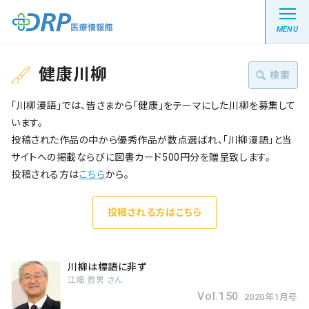
MENU
健康川柳
検索
「川柳漫語」では、皆さまから「健康」をテーマにした川柳を募集して
最新の注目記事
キーワード :
います。
投稿された作品の中から優秀作品が数点選ばれ、「川柳漫語」と当
栄養健康レシピ
絞り込む
サイトへの掲載ならびに図書カード500円分を贈呈致します。
投稿される方は
こちら
から。
医療系学生記事
投稿される方はこちら
健康川柳
川柳は標語に非ず
DRP医療情報館とは?
江畑 哲男 さん
Vol.150
2020年1月号