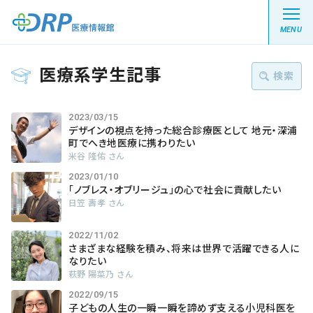
MENU
医療系学生記事
検索
最新の注目記事
2023/03/15
キーワード :
デザインの視点を持った総合診療医として 地元・深浦
町でへき地医療に携わりたい
栄養健康レシピ
絞り込む
米谷 隆佑 さん
2023/01/10
「ノブレス・オブリージュ」の心で社会に貢献したい
医療系学生記事
日笠 壽孝 さん
健康川柳
2022/11/02
さまざまな経験を積み、将来は世界で活躍できる人に
なりたい
萩野 陽菜乃 さん
DRP医療情報館とは?
2022/09/15
子どもの人生の一瞬一瞬を諦めず支える小児科医を