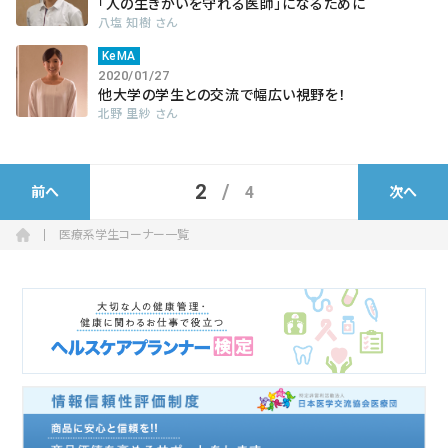
「人の生きがいを守れる医師」になるために
八塩 知樹 さん
KeMA
2020/01/27
他大学の学生との交流で幅広い視野を！
北野 里紗 さん
2
4
前へ
次へ
医療系学生コーナー一覧