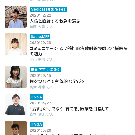
Medical Future Fes
2020/12/22
人命と直結する救急を選ぶ
須藤 大貴 さん
Sabio,MFF
2020/09/23
コミュニケーションが鍵。診療放射線技師と地域医療
の魅力
平山 美咲 さん
栄養学生団体【N】
2020/09/15
縁をつなげて主体的な学びを
高安 冴奈 さん
IFMSA
2020/05/27
「治す」だけでなく「育てる」医療を目指して
森本 健太 さん
IFMSA
2020/05/20