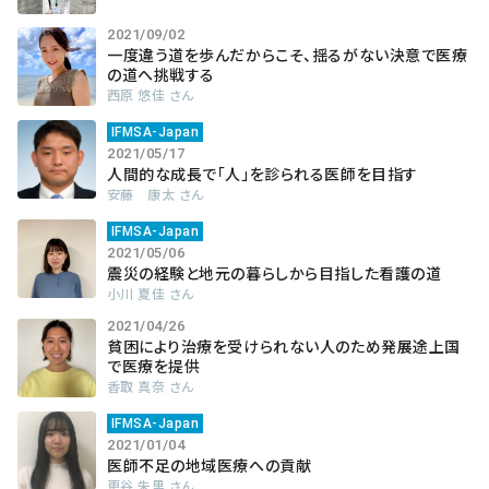
2021/09/02
一度違う道を歩んだからこそ、揺るがない決意で医療
の道へ挑戦する
西原 悠佳 さん
IFMSA-Japan
2021/05/17
人間的な成長で「人」を診られる医師を目指す
安藤 康太 さん
IFMSA-Japan
2021/05/06
震災の経験と地元の暮らしから目指した看護の道
小川 夏佳 さん
2021/04/26
貧困により治療を受けられない人のため発展途上国
で医療を提供
香取 真奈 さん
IFMSA-Japan
2021/01/04
医師不足の地域医療への貢献
更谷 朱里 さん