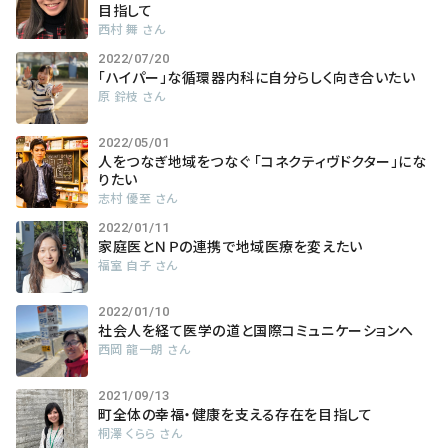
会社概要
目指して
西村 舞 さん
お知らせ
2022/07/20
「ハイパー」な循環器内科に自分らしく向き合いたい
原 鈴枝 さん
お問い合わせ
2022/05/01
人をつなぎ地域をつなぐ 「コネクティヴドクター」にな
りたい
志村 優至 さん
2022/01/11
家庭医とＮＰの連携で地域医療を変えたい
福室 自子 さん
2022/01/10
社会人を経て医学の道と国際コミュニケーションへ
西岡 龍一朗 さん
2021/09/13
町全体の幸福・健康を支える存在を目指して
桐澤 くらら さん