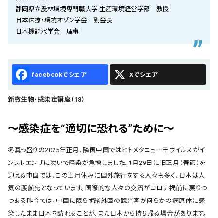
会社概要
静岡県立農林環境専門職大学 生産環境経営学部 教授
日本医療・環境オゾン学会 副会長
お知らせ
日本機能水学会 理事
お問い合わせ
Facebook
X
新微生物・感染症講座（18）
～感染症を“適切に恐れる”ために～
冬真っ盛りの2025年正月、隣国中国ではヒトメタニューモウイルスがイ
ンフルエンザに次いで感染が急増しました。1月29日に旧正月（春節）を
迎える中国では、この正月休みに国外旅行をする人々も多く、日本は人
気の渡航先となっています。国際的な人々の交流がコロナ禍前に戻りつ
つある昨今では、中国に限らず諸外国の観光客が何らかの病原体に感
染したまま日本を訪れることが、また日本から持ち帰る場合があります。