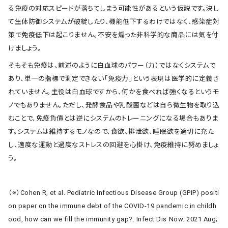
る免疫の対応スピードが落ちてしまう可能性があるという仮説です。決し
て生体防御システムが破綻したり、機能低下するわけではなく、感染症対
策で免疫低下は起こりません。不安を煽った非科学的な商品には気を付
けましょう。
そもそも免疫は、前述のように白血球のパワー（力）ではなくシステムで
あり、単一の指標で測定できない「免疫力」という表現は医学的に定義さ
れていません。主役は白血球ですから、何かを食べれば強くなるというモ
ノでもありません。ただし、発酵食品や乳酸菌などは自ら微生物を取り込
むことで、免疫負債とは逆にシステムのトレーニングになる場合もありま
す。システムは維持するモノなので、食欲、排泄欲、睡眠欲を適切に充た
し、適度な運動と過度なストレスの回避を心掛け、免疫維持に努めましょ
う。
（※）Cohen R, et al. Pediatric Infectious Disease Group (GPIP) positi
on paper on the immune debt of the COVID-19 pandemic in childh
ood, how can we fill the immunity gap?. Infect Dis Now. 2021 Aug;