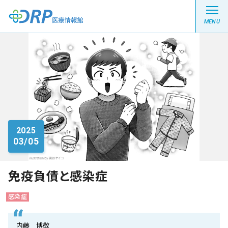
MENU
最新の注目記事
栄養健康レシピ
2025
03/05
医療系学生記事
健康川柳
免疫負債と感染症
感染症
DRP医療情報館とは?
内藤 博敬