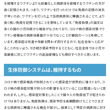
を接種するワクチンよりも弱毒化した病原体を接種するワクチンの方が
長く記憶されます。つまり、ワクチンを打っただけでは免疫の記憶の消失
が早いため、ワクチンを打った上で当該病原体に曝露されることで、より
長く強い免疫を記憶できることを意味しています。「免疫負債」の論文は
多くの国の小児科医から報告がなされており、コロナ禍の感染対策でワ
クチン接種後の病原体暴露が十分でないことが要因の一つと考察して
います。感染症は性差や年齢を問わず流行するので、社会全体へと広が
ることのないよう、引き続き感染予防するとともに、社会全体では小児や
高齢者に対してワクチンの追加接種なども検討すべきかと思います。
生体防御システムは、維持するもの
コロナ禍で感染報告が抑制されていた感染症が世界的に増えており、コ
ロナ禍の感染症対策が何らかの影響を与えていることは間違いないと思
われます。しかし、感染症対策をしたことで個々人の免疫低下が起きたわ
けではありません。免疫負債は、感染予防を長期間続けたことでさまざ
まな病原体に曝露される機会が減少し、結果として特定の病原体に対す