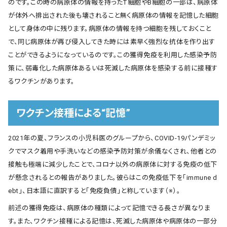
のです。この時の病原体の情報を持ったT細胞やB細胞の一部は、病原体
が体外へ排出された後も壊されること無く病原体の情報を記憶した細胞
として身体の中に残ります。病原体の情報を持つ細胞を残しておくこと
で、同じ病原体が再び侵入してきた時には素早く強烈な抗体を作り出す
ことができるようになっているのです。この獲得免疫を利用した感染予防
策に、弱毒化した病原体あるいは死滅した病原体を感染する前に接種す
るワクチンがあります。
ワクチン接種による“記憶”
2021年の夏、フランスの小児科医のグループから、COVID-19パンデミッ
クでマスク着用や手洗いなどの感染予防対策が余儀なくされ、他者との
接触も極端に減少したことで、コロナ以外の病原体に対する免疫の低下
が懸念されるとの報告がありました。彼らはこの免疫低下を「immune d
ebt」、日本語に直訳すると「免疫負債」と称しています（※）。
前述の獲得免疫は、病原体の種類によって記憶できる長さが異なりま
す。また、ワクチン接種による記憶は、死滅した病原体や病原体の一部分