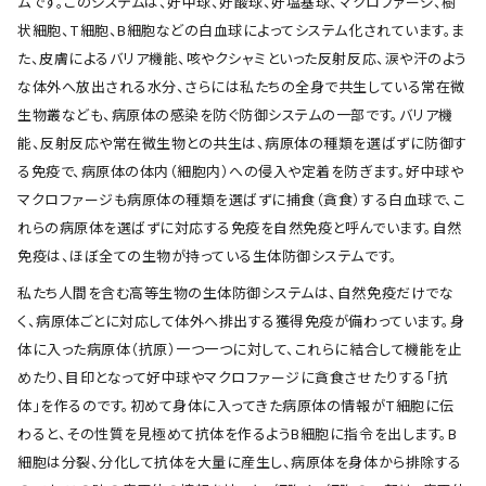
ムです。このシステムは、好中球、好酸球、好塩基球、マクロファージ、樹
状細胞、T細胞、B細胞などの白血球によってシステム化されています。ま
た、皮膚によるバリア機能、咳やクシャミといった反射反応、涙や汗のよう
な体外へ放出される水分、さらには私たちの全身で共生している常在微
生物叢なども、病原体の感染を防ぐ防御システムの一部です。バリア機
能、反射反応や常在微生物との共生は、病原体の種類を選ばずに防御す
る免疫で、病原体の体内（細胞内）への侵入や定着を防ぎます。好中球や
マクロファージも病原体の種類を選ばずに捕食（貪食）する白血球で、こ
れらの病原体を選ばずに対応する免疫を自然免疫と呼んでいます。自然
免疫は、ほぼ全ての生物が持っている生体防御システムです。
私たち人間を含む高等生物の生体防御システムは、自然免疫だけでな
く、病原体ごとに対応して体外へ排出する獲得免疫が備わっています。身
体に入った病原体（抗原）一つ一つに対して、これらに結合して機能を止
めたり、目印となって好中球やマクロファージに貪食させたりする「抗
体」を作るのです。初めて身体に入ってきた病原体の情報がT細胞に伝
わると、その性質を見極めて抗体を作るようB細胞に指令を出します。B
細胞は分裂、分化して抗体を大量に産生し、病原体を身体から排除する