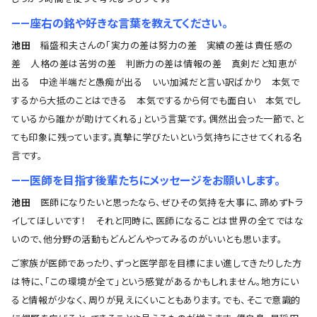
――座右の銘や好きな言葉を教えてください。
池田
稲盛和夫さんの「実力の差は努力の差 実績の差は責任感の
差 人格の差は苦労の差 判断力の差は情報の差 真剣だと知恵が
出る 中途半端だと愚痴が出る いい加減だと言い訳ばかり 本気で
するから大抵のことはできる 本気でするから何でも面白い 本気でし
ているから誰かが助けてくれる」という言葉です。偶然出会った一節で、と
ても印象に残っています。真摯に学びたいという気持ちにさせてくれる名
言です。
――医師を目指す後輩たちにメッセージをお願いします。
池田
医師になりたいと思ったなら、ぜひその気持を大事に、諦めずトラ
イしてほしいです！ それと同時に、医師になることは世界の全てではな
いので、他分野の活動もどんどんやってみるのがいいとも思います。
ご家族が医師であったり、ずっと医学部を目標にまい進してきたりした方
は特に、「この環境が全て」という感覚があるかもしれません。地方にい
ると情報が少なく、周りが見えにくいこともあります。でも、そこで意識的