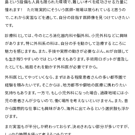
島という設備も人員も限られた環境で、難しいオペを成功させる力量に
憧れます！ ただ現実的にそういう医師・現場は限られていると思うの
で、これから実習などを通して、自分の目指す医師像を見つけていきたい
です。
診療科としては、今のところ消化器内科や脳外科、小児外科などに興味
があります。特に外科系の科は、自分の手を動かして治療するところに
魅力を感じますね。また、手技や実際の動きが必要なぶん、AIが台頭して
も生き残りやすいのではという考えもあります。手術用ロボットが普及し
たとしても、結局それを動かす外科医が必要ですから。
外科医としてやっていくなら、まずはある程度患者さんの多い都市圏で
経験を積みたいです。そこからは、地方都市や僻地の医療に携わりたい
気持ちもあります。一方で、もし小児外科になった場合、過疎地域には小
児の患者さんが少ないので、働く場所を考えないといけません。また、昔
から国際的な仕事にも興味があり、海外に出てみるという選択肢も浮か
びます。
まだ実習もが半分しか終わっておらず、決めきれない部分が多いですが、
しっかり時間を使って考えるつもりです。