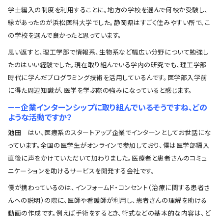
学士編入の制度を利用することに。地方の学校を選んで何校か受験し、
縁があったのが浜松医科大学でした。静岡県はすごく住みやすい所で、こ
の学校を選んで良かったと思っています。
思い返すと、理工学部で情報系、生物系など幅広い分野について勉強し
たのはいい経験でした。現在取り組んでいる学内の研究でも、理工学部
時代に学んだプログラミング技術を活用しているんです。医学部入学前
に得た周辺知識が、医学を学ぶ際の強みになっていると感じます。
――企業インターンシップに取り組んでいるそうですね、どの
ような活動ですか？
池田
はい、医療系のスタートアップ企業でインターンとしてお世話にな
っています。全国の医学生がオンラインで参加しており、僕は医学部編入
直後に声をかけていただいて加わりました。医療者と患者さんのコミュ
ニケーションを助けるサービスを開発する会社です。
僕が携わっているのは、インフォームド・コンセント（治療に関する患者さ
んへの説明）の際に、医師や看護師が利用し、患者さんの理解を助ける
動画の作成です。例えば手術をするとき、術式などの基本的な内容は、ど