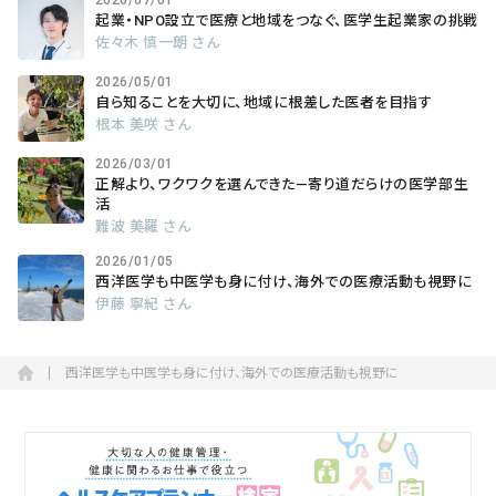
2026/07/01
起業・NPO設立で医療と地域をつなぐ、医学生起業家の挑戦
佐々木 慎一朗 さん
2026/05/01
自ら知ることを大切に、地域に根差した医者を目指す
根本 美咲 さん
2026/03/01
正解より、ワクワクを選んできた―寄り道だらけの医学部生
活
難波 美羅 さん
2026/01/05
西洋医学も中医学も身に付け、海外での医療活動も視野に
伊藤 寧紀 さん
西洋医学も中医学も身に付け、海外での医療活動も視野に