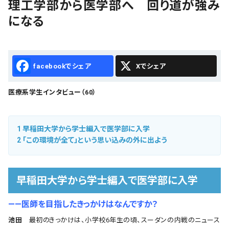
理工学部から医学部へ 回り道が強み
会社概要
になる
お知らせ
お問い合わせ
Facebook
X
医療系学生インタビュー（60）
1
早稲田大学から学士編入で医学部に入学
2
「この環境が全て」という思い込みの外に出よう
早稲田大学から学士編入で医学部に入学
――医師を目指したきっかけはなんですか？
池田
最初のきっかけは、小学校6年生の頃、スーダンの内戦のニュース