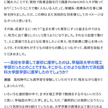
に触れたことです。現地で救援活動を行う国連のUNHCRの人々が映って
おり「こういうところで働く人もいるんだ」と、保健系・医療系の仕事に興
味を持ちました。ただ、この時はまだ具体的な将来像としてのイメージは
なかったと思います。
その後、成長するにつれて「生まれ育った東京にずっと留まるのではな
く、地方に出て暮らしたい」と思うようになりました。それなら全国で働け
て、人に貢献できるような仕事をしたいと考え、地方医療に関心を持った
んです。その気持ちが子どもの頃からの関心とつながって、医師を目指そ
うと決めました。
――高校を卒業して最初に進学したのは、早稲田大学の理工
学部だったとのことですね。そこから、どのような流れで浜松医
科大学医学部に進学したのでしょうか？
池田
高校時代にも医学部を受験していたのですが、残念ながら落ちて
しまったんです。
いろいろな選択肢の中で、まずは理工学部で勉強をするのもいいだろう
と思い、早稲田大学に入学しました。ただ、「最終的には医師になりたい」
という気持ちは持ち続けていたため、大学卒業の資格を以て受けられる