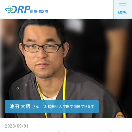
MENU
最新の注目記事
栄養健康レシピ
医療系学生記事
健康川柳
池田 大悟
さん
浜松医科大学医学部医学科5年
DRP医療情報館とは?
2023/09/01