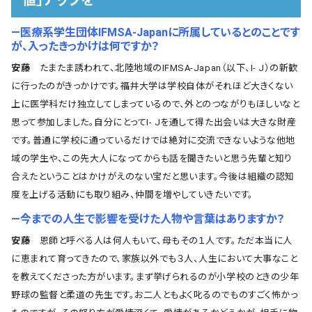
値」アップを
―医療系学生団体IFMSA-Japanに所属しているとのことです
が、入ったきっかけは何ですか？
安藤
たまたま誘われて、北陸地域のIFMSA-Japan（以下、I- J）の新歓
に行ったのがきっかけです。福井大学は学校自体がそれほど大きくない
上に医学科だけ独立してしまっているので、外とのつながりもほしいなと
思って参加しました。自分にとってI- Jを通して得た出会いは大きな財産
です。普通に学校に通っているだけでは絶対に交流できないような他地
域の学生や、この先大人になってからも話を聞きたいと思う先輩と知り
合えたということはかけがえのない宝だと思います。今後は組織の認知
度を上げる活動にも取り組み、仲間を増やしていきたいです。
―今までの人生で影響を受けた人物や言葉はありますか？
安藤
恩師と呼べる人は何人もいて、母もその１人です。ただ本当に人
に恵まれて育ってきたので、家族以外でも３人、人生において大事なこと
を教えてくださった方がいます。まず挙げられるのが小学校のときの少年
野球の監督と柔道の先生です。お二人ともよく叱るのでものすごく怖かっ