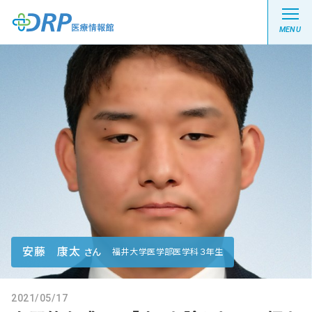
MENU
最新の注目記事
栄養健康レシピ
医療系学生記事
健康川柳
安藤 康太
さん
福井大学医学部医学科３年生
DRP医療情報館とは?
2021/05/17