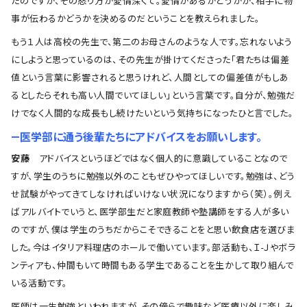
たのですが、その怒り方が愛情深くて。愛情があるかどうかが、相手に物
事が伝わるかどうかを決めるのだということを教えられました。
もう１人は高校の先生で、第二のお母さんのような人です。忘れないよう
にしようと思っているのは、その先生が掛けてくださった「君たちは偏差
値という言葉に影響されると思うけれど、人間としての偏差値がもしあ
るとしたらそれも高い人間でいてほしい」という言葉です。自分が、勉強だ
けでなく人間的な成長もし続けたいという気持ちになったひと言でした。
―医学部に通う後輩たちにアドバイスをお願いします。
安藤
アドバイスというほどではなく個人的に意識していることなので
すが、学生のうちに勉強以外のこともぜひやってほしいです。勉強は、どう
せ試験がやってきてしなければいけない状況になりますから（笑）。例え
ばアルバイトでいうと、医学部生だと家庭教師や塾講師をする人が多い
のですが、僕は学生のうちだからこそできることをと思い飲食店を選びま
した。今はイタリア料理店のホールで働いています。部活動も、Ｉ-Ｊやボラ
ンティアも、仲間もいて時間もある学生であることを生かして取り組んで
いる活動です。
医師は一生勉強といわれますが、その傍らで趣味など医療以外に楽しみ