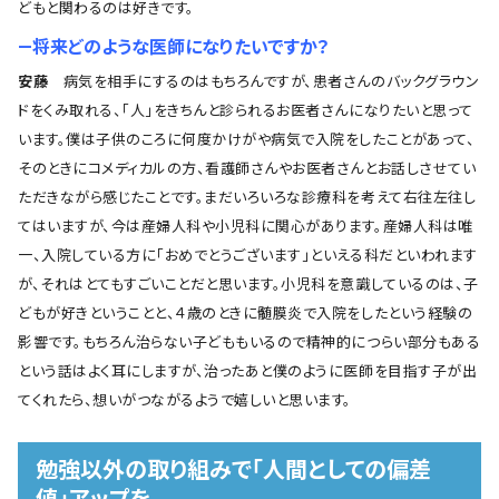
どもと関わるのは好きです。
―将来どのような医師になりたいですか？
安藤
病気を相手にするのはもちろんですが、患者さんのバックグラウン
ドをくみ取れる、「人」をきちんと診られるお医者さんになりたいと思って
います。僕は子供のころに何度かけがや病気で入院をしたことがあって、
そのときにコメディカルの方、看護師さんやお医者さんとお話しさせてい
ただきながら感じたことです。まだいろいろな診療科を考えて右往左往し
てはいますが、今は産婦人科や小児科に関心があります。産婦人科は唯
一、入院している方に「おめでとうございます」といえる科だといわれます
が、それはとてもすごいことだと思います。小児科を意識しているのは、子
どもが好きということと、４歳のときに髄膜炎で入院をしたという経験の
影響です。もちろん治らない子どももいるので精神的につらい部分もある
という話はよく耳にしますが、治ったあと僕のように医師を目指す子が出
てくれたら、想いがつながるようで嬉しいと思います。
勉強以外の取り組みで「人間としての偏差