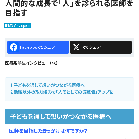
人間的な成長で「人」を診られる医師を
会社概要
目指す
お知らせ
IFMSA-Japan
お問い合わせ
Facebook
X
医療系学生インタビュー（46）
1
子どもを通して想いがつながる医療へ
2
勉強以外の取り組みで「人間としての偏差値」アップを
子どもを通して想いがつながる医療へ
―医師を目指したきっかけは何ですか？