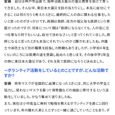
安藤
自分は神戸市出身で、阪神淡路大震災の震災教育を受けて育っ
てきました。そんな中、東日本大震災を目の当たりにし、本当に自分にで
きることは何だろうと考えたときに、最終的に人の命に関わる仕事をした
いと思ったのがきっかけです。両親は医師、母方の祖父母も医師という家
庭だったのですが、将来について親は「医師にならなくても、人の役に立
つ仕事なら何でもいいよ。自分で決めなさい」と言ってくれていました。医
師になると言ったときも本当にそれでいいのかと聞かれましたね。弁護
士や消防士など別の職業を目指した時期もありましたが、小学校４年生
くらいのころには医療の道を意識し始めたと思います。その後中学2年生
の時に東日本大震災があり、それを見て医師になろうと決めました。
―ボランティア活動をしているとのことですが、どんな活動で
すか？
安藤
昨年マスクが全国的に品薄になったときには、同じ大学の学生と
協力し、使わないマスクを募って保育園などの施設に寄付するという活
動をしていました。かなり集めて送りましたね。
また、現在は小中高生に無料で勉強を教えるボランティアを週に１回行
っています。年の離れた弟２人とずっと一緒に過ごしていたこともあり、子