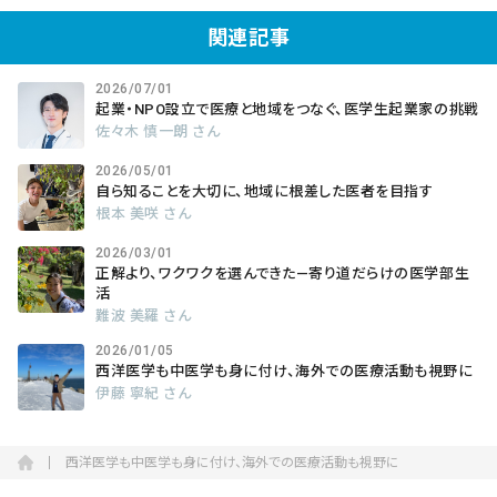
関連記事
2026/07/01
起業・NPO設立で医療と地域をつなぐ、医学生起業家の挑戦
佐々木 慎一朗 さん
2026/05/01
自ら知ることを大切に、地域に根差した医者を目指す
根本 美咲 さん
2026/03/01
正解より、ワクワクを選んできた―寄り道だらけの医学部生
活
難波 美羅 さん
2026/01/05
西洋医学も中医学も身に付け、海外での医療活動も視野に
伊藤 寧紀 さん
西洋医学も中医学も身に付け、海外での医療活動も視野に