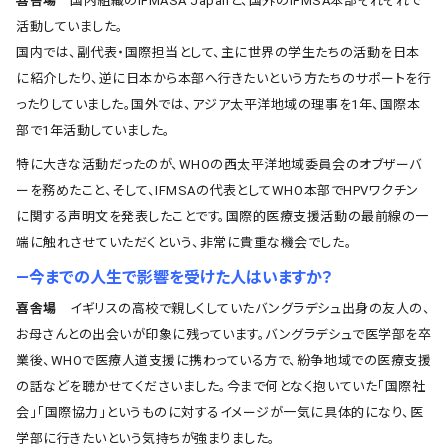
喜舎場
国内組織のIFMASA Japanと、国外のIFMSA本部それぞれで
活動していました。
国内では、副代表・国際担当として、主に世界の学生たちの活動を日本
に紹介したり、逆に日本から本部へ行きたいという方たちのサポートを行
ったりしていました。国外では、アジア太平洋地域の理事を1年、国際本
部で1年活動していました。
特に大きな活動だったのが、WHOの西太平洋地域委員会のオブザーバ
ーを務めたこと、そして、IFMSAの代表としてWHO本部でHPVワクチン
に関する声明文を発表したことです。国際的医療支援活動の最前線の一
端に触れさせていただくという、非常に貴重な機会でした。
―今までの人生で影響を受けた人はいますか？
喜舎場
イギリスの高校で親しくしていたバングラデシュ出身の友人の、
お母さんとの出会いが印象に残っています。バングラデシュで医学部を卒
業後、WHOで医療人道支援に携わっている方で、紛争地域での医療支援
の話などを聴かせてくださいました。今まで何となく抱いていた「国際社
会」「国際協力」というものに対するイメージが一気に具体的になり、医
学部に行きたいという気持ちが強まりました。