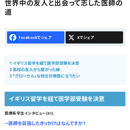
世界中の友人と出会って志した医師の
会社概要
道
お知らせ
お問い合わせ
Facebook
X
1
イギリス留学を経て医学部受験を決意
2
高校の友人から繋がった縁
3
「グローカル」な総合診療医になりたい
イギリス留学を経て医学部受験を決意
医療系学生インタビュー(61)
―医師を目指したきっかけはなんですか？