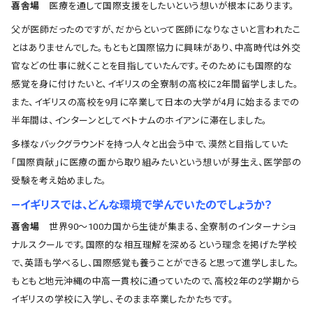
喜舎場
医療を通して国際支援をしたいという想いが根本にあります。
父が医師だったのですが、だからといって医師になりなさいと言われたこ
とはありませんでした。もともと国際協力に興味があり、中高時代は外交
官などの仕事に就くことを目指していたんです。そのためにも国際的な
感覚を身に付けたいと、イギリスの全寮制の高校に2年間留学しました。
また、イギリスの高校を9月に卒業して日本の大学が4月に始まるまでの
半年間は、インターンとしてベトナムのホイアンに滞在しました。
多様なバックグラウンドを持つ人々と出会う中で、漠然と目指していた
「国際貢献」に医療の面から取り組みたいという想いが芽生え、医学部の
受験を考え始めました。
―イギリスでは、どんな環境で学んでいたのでしょうか？
喜舎場
世界90～100カ国から生徒が集まる、全寮制のインターナショ
ナルスクールです。国際的な相互理解を深めるという理念を掲げた学校
で、英語も学べるし、国際感覚も養うことができると思って進学しました。
もともと地元沖縄の中高一貫校に通っていたので、高校2年の2学期から
イギリスの学校に入学し、そのまま卒業したかたちです。