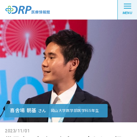
MENU
最新の注目記事
栄養健康レシピ
医療系学生記事
健康川柳
喜舎場 朝基
さん
岡山大学医学部医学科5年生
DRP医療情報館とは?
2023/11/01