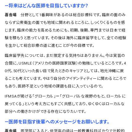
―将来はどんな医師を目指していますか？
喜舎場
分野として1番興味があるのは総合診療科です。臨床の面のみ
ならず公衆衛生の面でも地域に関われるところに、しっくりくるものを感
じます。臨床の能力を高めるためにも、初期、後期、専門までは日本で経
験を積もうと思っています。その後は海外に臨床留学をして、全ての経験
を生かして総合診療の道に進むことが今の目標です。
臨床留学先については、まだ限定する気持ちはありません。今は実習の
合間に、USMLE（アメリカの医師国家試験）の勉強しているところです。4
0代、50代といった長い目で見たときのキャリアとしては、地元沖縄に戻
ることも考えています。やはり自分のアイデンティティーに関わるところで
もあり、医師不足という地域の課題も目に入っているので。
IFMSAが掲げる「グローカル」＝「グローバルな視野のもと、ローカルに
戻ってくる」という考え方にもすごく共感しており、ゆくゆくはローカルな
部分への働きかけができる存在になりたいです。
―医師を目指す後輩へのメッセージをお願いします。
喜舎場
医学部に入ると、低学年の頃は一般教養科目ばかりで比較的