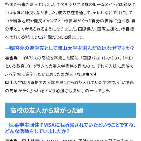
各国から来た友人と出会い、中でもシリア出身のルームメイトとは親友と
いえるほど仲良くなりました。彼の存在を通して、テレビなどで目にして
いた紛争地域や難民キャンプという世界がぐっと自分の世界に近づき、自
分事として考えられるようになりました。国際協力、国際支援という目標
への想いが強まった2年間だったと感じます。
―帰国後の進学先として岡山大学を選んだのはなぜですか？
喜舎場
イギリスの高校を卒業した際に、「国際バカロレア（IB）」（＊１）
という教育プログラムで大学入学資格を得たので、それを入試に反映で
きる学校に進学したいと思ったのが大きな理由です。
岡山大学はIB資格での入試を早くから取り入れていた学校で、近い境遇
の先輩がたくさんいるという心強さも決め手の一つでした。
高校の友人から繋がった縁
―医系学生団体IFMSAにも所属されていたということですね、
どんな活動をしていましたか？