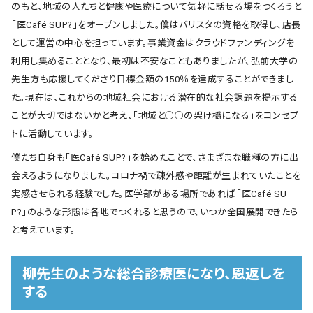
のもと、地域の人たちと健康や医療について気軽に話せる場をつくろうと
「医Café SUP?」をオープンしました。僕はバリスタの資格を取得し、店長
として運営の中心を担っています。事業資金はクラウドファンディングを
利用し集めることとなり、最初は不安なこともありましたが、弘前大学の
先生方も応援してくださり目標金額の150％を達成することができまし
た。現在は、これからの地域社会における潜在的な社会課題を提示する
ことが大切ではないかと考え、｢地域と○○の架け橋になる｣をコンセプ
トに活動しています。
僕たち自身も「医Café SUP?」を始めたことで、さまざまな職種の方に出
会えるようになりました。コロナ禍で疎外感や距離が生まれていたことを
実感させられる経験でした。医学部がある場所であれば「医Café SU
P?」のような形態は各地でつくれると思うので、いつか全国展開できたら
と考えています。
柳先生のような総合診療医になり、恩返しを
する