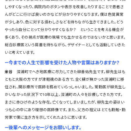
しやすくなったり、病院内のボタンや表示を改善したりすることで患者さ
んがどこに行けば良いのかなどが分かりやすくなります。僕は色覚異常
が少しあり、色に対する煩わしさなどを持ちながら生きてきました。どう
やったら自分にとって分かりやすくなるか？ ということを考える機会が
多くあり、その視点が医療の現場でも生かせるのではないかと思います。
総合診療医という肩書を持ちながら、デザイナーとしても活動していきた
いと考えています。
―今までの人生で影響を受けた人物や言葉はありますか？
米谷
深浦町でへき地医療に尽力してきた柳善佑先生です。柳先生はも
ともと大阪の方ですが津軽魂のある方で、全く縁が無かった深浦町に移
住され、関診療所で医師を務めていらっしゃいました。常勤医が柳先生し
かいなかった状況下で10年以上、深浦町の人々を診療してきた方です。
まさに赤ひげのような存在。亡くなってしまいましたが、柳先生の姿はい
つも心の中にあり理想の医師像です。また、父方の祖父はとても勤勉・勤
労家で僕に生き方を示してくれたように思います。
―後輩へのメッセージをお願いします。