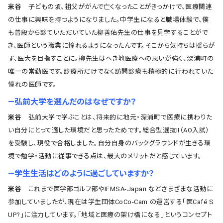
米谷
子どもの頃、祖父ががんで亡くなったことがきっかけで、医療関連
の仕事に興味を持つようになりました。中学生になると職場体験で、僕
も普段から診ていただいていた柳善佑先生の仕事を見学することがで
き、医師という職業に憧れるようになったんです。そこから気持ちは揺らが
ず、医大を目指すことに。柳先生はへき地医療への思いが強く、深浦町の
唯一の常勤医です。診療所だけでなく訪問診療も積極的に行われていた
憧れの医師です。
―弘前大学を選んだのはなぜですか？
米谷
弘前大学で学ぶことは、将来的に地元・深浦町で医療に携わりた
い自分にとって適した環境だと思ったためです。総合型選抜Ⅱ（AO入試）
を受験し、現役で合格しました。自分自身のバックグラウンドが生きる環
境で勉学・活動に従事できる点は、最大のメリットだと感じています。
―学生生活はどのように過ごしていますか？
米谷
これまで医学部ゴルフ部やIFMSA-Japan などさまざまな活動に
参加していましたが、現在は学生団体CoCo-Cam の運営する「医Café S
UP?」に注力しています。「地域と医療の架け橋になる」というコンセプト