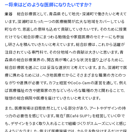
―将来はどのような医師になりたいですか？
米谷
総合診療医として、青森県そして地元・深浦町で働きたいと考えて
います。深浦町はたった一つの医療機関が広大な地域をカバーしている
町なので、恩返しの意味も込めて貢献していきたいです。そのために授業
だけでなく総合診療にまつわる勉強会や家庭医療のセミナーにも参加
し研さんを積んでいきたいと考えています。総合診療は、これから活躍が
注目されている専門科で、その分地域への貢献は大きいと思います。青
森県の総合診療業界の、閑古鳥が鳴くような状況を盛り上げるために、
総合診療医を選ぶことは妥当な選択だと考えています。また、深浦町で医
療に携わるためには、へき地医療だからこそさまざまな職業の方とのつ
ながりや連携が必要です。カフェ経営やCoCo-Camの運営を通して、例え
ば医療福祉の方や建築家の方などいろいろな職種の方と関わることで、
理想の総合病院や医療を届けていきたいと考えています。
また、医療現場は旧態依然としている部分があり、アートやデザインの持
つ力の必要性を感じています。現在「医Café SUP?」を経営していく中で
も、デザインをうまく取り入れることで組織づくりがスムーズにいくと感じ
るようになりました。例えば医療現場では、カルテを色分けするだけで探