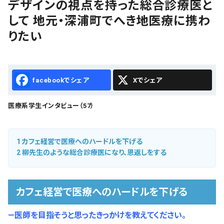
デザインの視点を持った総合診療医と
会社概要
して 地元・深浦町でへき地医療に携わ
お知らせ
りたい
お問い合わせ
Facebook
X
医療系学生インタビュー（57）
1
カフェ経営で医療へのハードルを下げる
2
柳先生のような総合診療医になり、恩返しをする
カフェ経営で医療へのハードルを下げる
―医師を目指そうと思ったきっかけを教えてください。