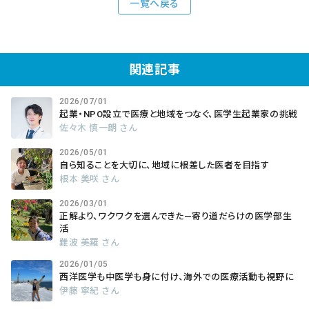
一覧へ戻る
関連記事
2026/07/01
起業・NPO設立で医療と地域をつなぐ、医学生起業家の挑戦
佐々木 慎一朗 さん
2026/05/01
自ら知ることを大切に、地域に根差した医者を目指す
根本 美咲 さん
2026/03/01
正解より、ワクワクを選んできた―寄り道だらけの医学部生
活
難波 美羅 さん
2026/01/05
西洋医学も中医学も身に付け、海外での医療活動も視野に
伊藤 寧紀 さん