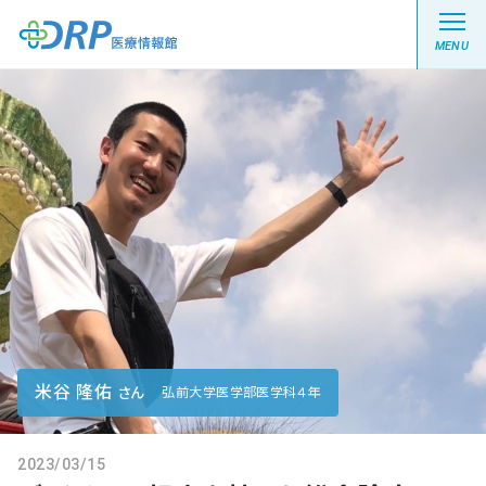
MENU
最新の注目記事
栄養健康レシピ
医療系学生記事
健康川柳
米谷 隆佑
さん
弘前大学医学部医学科４年
DRP医療情報館とは?
2023/03/15