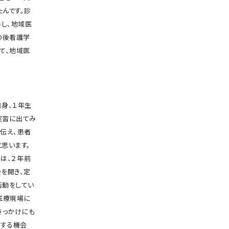
んです。診
し、地域医
の後看護学
て、地域医
身、１年生
実習に出てみ
伝え、患者
思います。
oは、２年前
を開き、定
活動をしてい
医療現場に
きっかけにも
話する機会