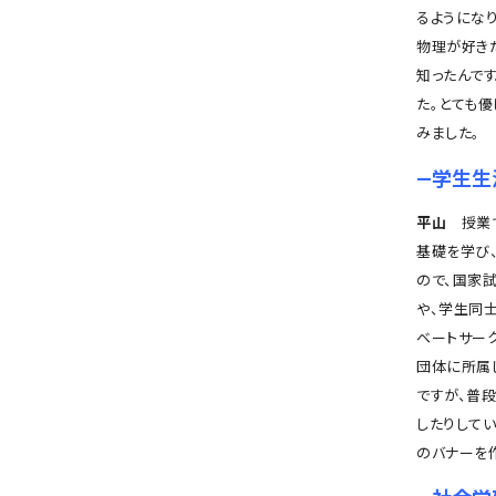
るようにな
物理が好き
知ったんで
た。とても
みました。
―学生生
平山
授業で
基礎を学び
ので、国家
や、学生同士
ベートサーク
団体に所属
ですが、普
したりして
のバナーを