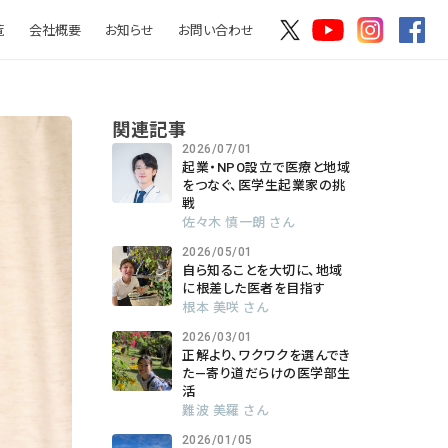
覧
会社概要
お知らせ
お問い合わせ
関連記事
2026/07/01
起業・NPO設立で医療と地域
をつなぐ、医学生起業家の挑
戦
佐々木 慎一朗 さん
2026/05/01
自ら知ることを大切に、地域
に根差した医者を目指す
根本 美咲 さん
2026/03/01
正解より、ワクワクを選んでき
た―寄り道だらけの医学部生
活
難波 美羅 さん
2026/01/05