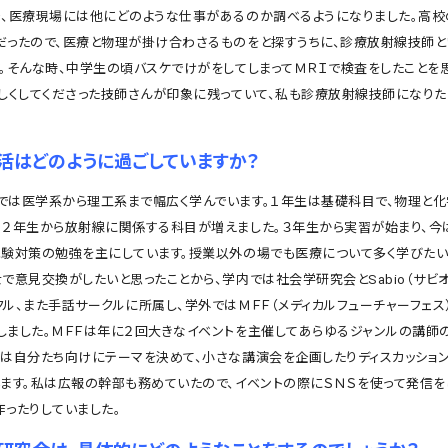
り、医療現場には他にどのような仕事があるのか調べるようになりました。高
だったので、医療と物理が掛け合わさるものをと探すうちに、診療放射線技師と
す。そんな時、中学生の頃バスケでけがをしてしまってＭＲＩで検査をしたことを
優しくしてくださった技師さんが印象に残っていて、私も診療放射線技師になり
活はどのように過ごしていますか？
は医学系から理工系まで幅広く学んでいます。１年生は基礎科目で、物理と化
、２年生から放射線に関係する科目が増えました。３年生から実習が始まり、今
試験対策の勉強を主にしています。授業以外の場でも医療について多く学びたい
で意見交換がしたいと思ったことから、学内では社会学研究会とSabio（サビオ
ル、また手話サークルに所属し、学外ではＭＦＦ（メディカルフューチャーフェス
しました。ＭＦＦは年に２回大きなイベントを主催してあらゆるジャンルの講師
段は自分たち向けにテーマを決めて、小さな講演会を企画したりディスカッショ
います。私は広報の幹部も務めていたので、イベントの際にＳＮＳを使って発信を
作ったりしていました。