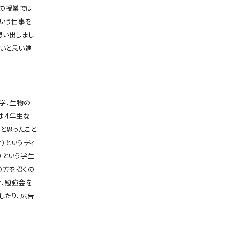
校の授業では
いう仕事を
思い出しまし
たいと思い進
学、生物の
は４年生な
と思ったこと
）というディ
）という学生
の方を招くの
ン、勉強会を
したり、広告