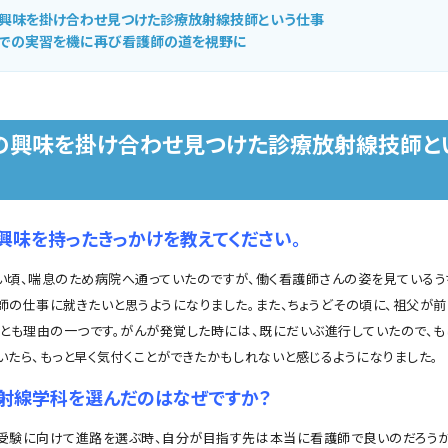
興味を掛け合わせ見つけた診療放射線技師という仕事
での実習を機に再び看護師の道を視野に
の興味を掛け合わせ見つけた診療放射線技師と
興味を持ったきっかけを教えてください。
頃、喘息のため病院へ通っていたのですが、働く看護師さんの姿を見ているう
師の仕事に就きたいと思うようになりました。また、ちょうどその頃に、祖父が
ことも理由の一つです。がんが発覚した時には、既にだいぶ進行していたので、
いたら、もっと早く気付くことができたかもしれないと感じるようになりました。
射線学科を選んだのはなぜですか？
験に向けて進路を選ぶ時、自分が目指す先は本当に看護師で良いのだろうか