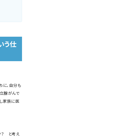
いう仕
ちに、自分も
前立腺がんで
もし家族に医
？ と考え