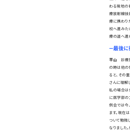
わる現地の
療放射線技
療に携わり
校へ進みた
療の道へ進
―最後に
平山
診療放
の時は他の
ると、その
さんに理解
私の場合はS
に医学部の
例会では今
ます。現在
ついて勉強
なりました