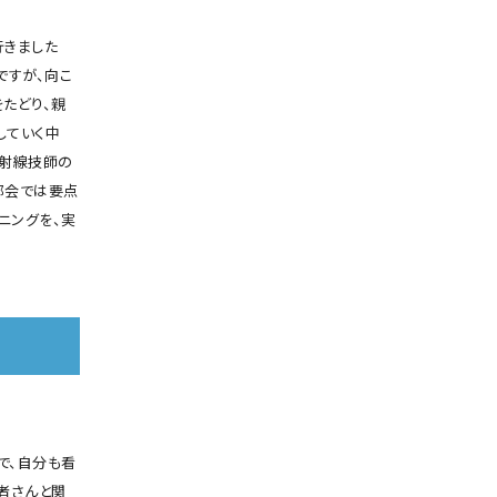
行きました
ですが、向こ
たどり、親
していく中
放射線技師の
都会では要点
ニングを、実
で、自分も看
者さんと関