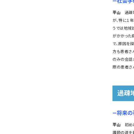
―社会学
平山
過疎地
が、特に１
うでは地域
がかかった
で、原因を
方も患者さ
のみの会話
際の患者さ
過疎
―将来の
平山
初めは
護師の道を