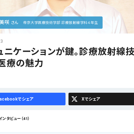
 美咲
さん
帝京大学医療技術学部 診療放射線学科４年生
23
ュニケーションが鍵。診療放射線
医療の魅力
cebook
X
ンタビュー（41）