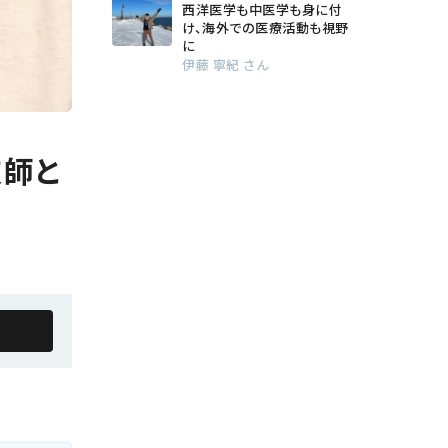
西洋医学も中医学も身に付
け、海外での医療活動も視野
に
伊藤 寧紀 さん
技師と