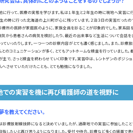
研究会は、具体的にどのようなことをするのでしょうか？
に行って、医療の実態を学びます。私は１年生と２年生の時に現地へ実習に
年生の時に行った北海道の上川町が心に残っています。２泊３日の実習だったの
診療所の医師が家庭医のように、家族全員を診ることが印象的でした。家系図を
病気から患者さんの病気を検討したり、最近の出来事など生活について会話を
探っていったりします。一つ一つの診察内容がとても濃く感じました。また、診療
んとのコミュニケーションが多く、とてもアットホームな検査を行っていました。
が主で、さっと検査を終わらせていく印象です。実習中は、レントゲンのポジショ
んへさせていただけたことも、とても勉強になりました。
地での実習を機に再び看護師の道を視野に
夢を教えてください。
診療放射線技師になると決めていましたが、過疎地での実習に参加したこと
目指したいと再び思うようになりました。受付や待合、診療など多くの場面で患