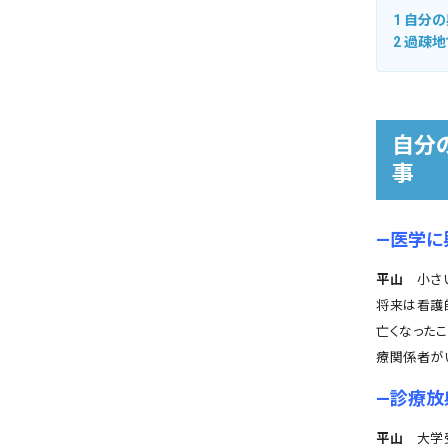
1
自分の
2
過疎地
自分
事
―医学に
平山
小さい
将来は看護
亡くなった
療関係者が
―診療放
平山
大学受