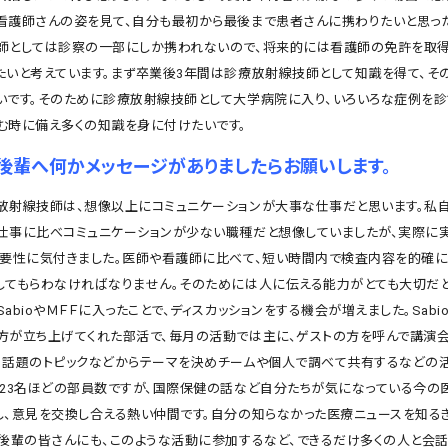
看護師さんの姿を見て、自分も最初から最後まで患者さんに携わりたいと思った
師としては診察の一部にしか携われないので、将来的には看護師の免許を取得
たいと考えています。まず卒業後3年間は診療放射線技師として知識を得て、そ
いです。そのために診療放射線技師として大学病院に入り、いろいろな症例を診
む時に備え多くの知識を身に付けたいです。
後輩へ何かメッセージがありましたらお願いします。
射線技師は、想像以上にコミュニケーションが大事な仕事だと思います。私自
仕事に比べコミュニケーションが少ない職種だと想像していましたが、実際に
重要性に気付きました。医師や看護師に比べて、短い時間内で検査内容を的確に
してもらわなければなりません。そのためには人に伝える能力がとても大切だと
abioやＭＦＦに入ったことで、ディスカッションをする機会が増えました。Sabi
方が立ち上げてくれた部活で、毎月の活動では主に、ゲストの方を呼んで講演会
、話題のトピックなどからテーマを決めチームや個人で調べて共有するなどの
は23名ほどの部員数ですが、国際保健の話など自分たちが気になっている今の
し、意見を交換し合える熱い仲間です。自分の知らなかった医療ニュースを知る
。後輩の皆さんにも、このような活動に参加するなど、できるだけ多くの人と会