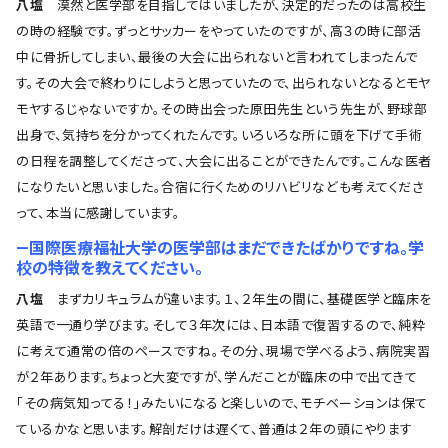
八塩
漠然と医学部を目指してはいましたが、決定的だったのは高校生
の時の経験です。ずっとサッカーをやっていたのですが、高３の時に部活
中に骨折してしまい、最後の大会に出られないと言われてしまったんで
す。その大会で終わりにしようと思っていたので、出られないとなるとモヤ
モヤするじゃないですか。その時出会った原田先生という先生が、野球部
出身で、気持ちを分かってくれたんです。いろいろな所に頭を下げて手術
の日程を調整してくださって、大会に出ることができたんです。こんな医者
になりたいと思いました。合宿に行くためのリハビリなども考えてくださ
って、本当に感謝しています。
―国際医療福祉大学の医学部はまだできたばかりですね。学
校の特徴を教えてください。
八塩
まずカリキュラムが違います。１、２年生の間に、基礎医学と臨床を
英語で一通り学びます。そして３年次には、日本語で復習するので、純粋
に考えて通常の倍のペースですね。その分、現場で学べるよう、病院実習
が２年あります。ちょっと大変ですが、学んだことが臨床の中で出てきて
「その病気知ってる！」みたいになると楽しいので、モチベーションは保て
ているかなと思います。解剖だけは遅くて、普通は２年の頭にやります