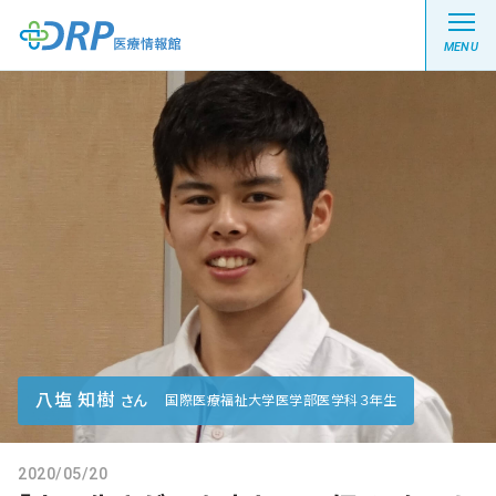
MENU
最新の注目記事
栄養健康レシピ
医療系学生記事
健康川柳
八塩 知樹
さん
国際医療福祉大学医学部医学科３年生
DRP医療情報館とは?
2020/05/20