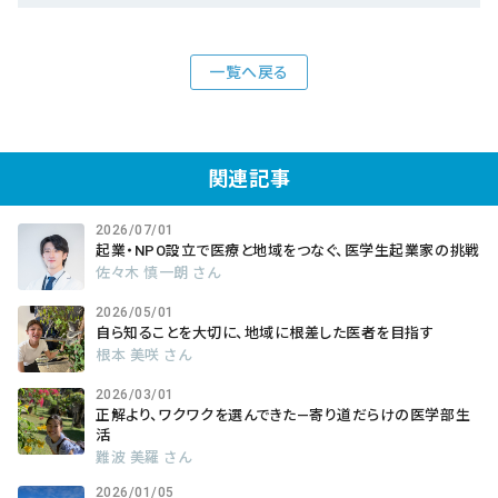
一覧へ戻る
関連記事
2026/07/01
起業・NPO設立で医療と地域をつなぐ、医学生起業家の挑戦
佐々木 慎一朗 さん
2026/05/01
自ら知ることを大切に、地域に根差した医者を目指す
根本 美咲 さん
2026/03/01
正解より、ワクワクを選んできた―寄り道だらけの医学部生
活
難波 美羅 さん
2026/01/05