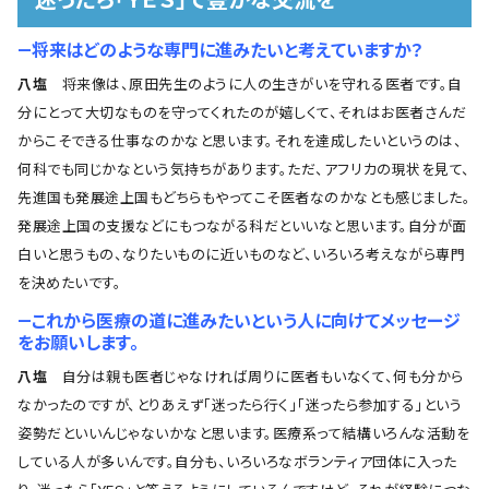
迷ったら「ＹＥＳ」で豊かな交流を
―将来はどのような専門に進みたいと考えていますか？
八塩
将来像は、原田先生のように人の生きがいを守れる医者です。自
分にとって大切なものを守ってくれたのが嬉しくて、それはお医者さんだ
からこそできる仕事なのかなと思います。それを達成したいというのは、
何科でも同じかなという気持ちがあります。ただ、アフリカの現状を見て、
先進国も発展途上国もどちらもやってこそ医者なのかなとも感じました。
発展途上国の支援などにもつながる科だといいなと思います。自分が面
白いと思うもの、なりたいものに近いものなど、いろいろ考えながら専門
を決めたいです。
―これから医療の道に進みたいという人に向けてメッセージ
をお願いします。
八塩
自分は親も医者じゃなければ周りに医者もいなくて、何も分から
なかったのですが、とりあえず「迷ったら行く」「迷ったら参加する」という
姿勢だといいんじゃないかなと思います。医療系って結構いろんな活動を
している人が多いんです。自分も、いろいろなボランティア団体に入った