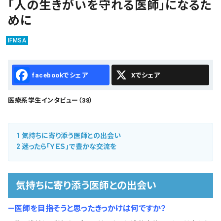
「人の生きがいを守れる医師」になるた
会社概要
めに
お知らせ
IFMSA
お問い合わせ
Facebook
X
医療系学生インタビュー（38）
1
気持ちに寄り添う医師との出会い
2
迷ったら「ＹＥＳ」で豊かな交流を
気持ちに寄り添う医師との出会い
―医師を目指そうと思ったきっかけは何ですか？