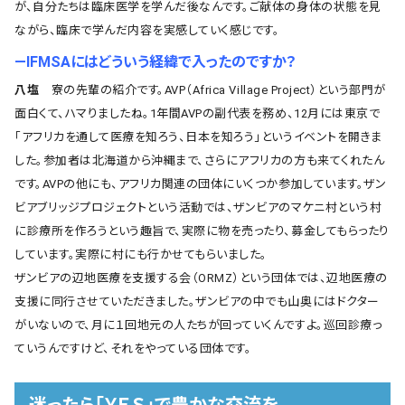
が、自分たちは臨床医学を学んだ後なんです。ご献体の身体の状態を見
ながら、臨床で学んだ内容を実感していく感じです。
―IFMSAにはどういう経緯で入ったのですか？
八塩
寮の先輩の紹介です。AVP（Africa Village Project）という部門が
面白くて、ハマりましたね。1年間AVPの副代表を務め、12月には東京で
「アフリカを通して医療を知ろう、日本を知ろう」というイベントを開きま
した。参加者は北海道から沖縄まで、さらにアフリカの方も来てくれたん
です。AVPの他にも、アフリカ関連の団体にいくつか参加しています。ザン
ビアブリッジプロジェクトという活動では、ザンビアのマケニ村という村
に診療所を作ろうという趣旨で、実際に物を売ったり、募金してもらったり
しています。実際に村にも行かせてもらいました。
ザンビアの辺地医療を支援する会（ORMZ）という団体では、辺地医療の
支援に同行させていただきました。ザンビアの中でも山奥にはドクター
がいないので、月に１回地元の人たちが回っていくんですよ。巡回診療っ
ていうんですけど、それをやっている団体です。