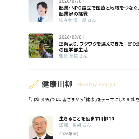
2026/07/01
起業・NPO設立で医療と地域をつなぐ
起業家の挑戦
佐々木 慎一朗 さん
2026/03/01
正解より、ワクワクを選んできた―寄り
の医学部生活
難波 美羅 さん
健康川柳
Healthy senryu
「川柳漫語」では、皆さまから「健康」をテーマにした川柳
生きることを励ます川柳10
江畑 哲男 さん
2026年8月