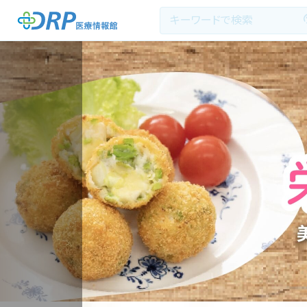
最新の注目記事
栄養健康レシピ
医療系学生記事
健康川柳
DRP医療情報館とは?