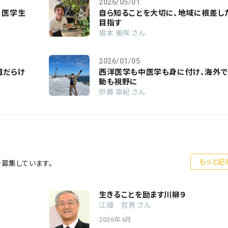
2026/05/01
、医学生
自ら知ることを大切に、地域に根差し
目指す
根本 美咲 さん
2026/01/05
道だらけ
西洋医学も中医学も身に付け、海外
動も視野に
伊藤 寧紀 さん
もっと記
を募集しています。
生きることを励ます川柳９
江畑 哲男 さん
2026年4月