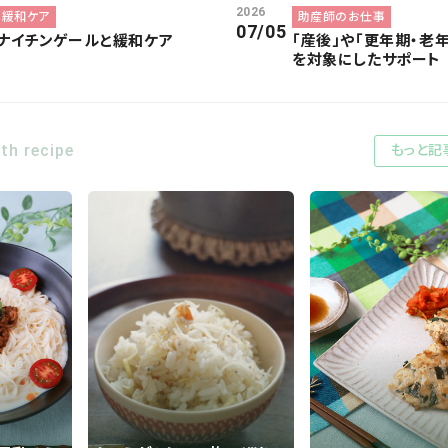
2026
緩和ケア
助産師のお仕事
07/05
ナイチンゲールと緩和ケア
「産後」や「更年期・老
を対象にしたサポート
lth recipe
もっと記