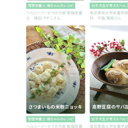
管理栄養士 梅ちゃんのレシピ
女子大生が考えたヘル
ヘルシーフードラボ代表 管理栄養
東京家政大学栄養学
士 梅田 やすこさん
科 中島 美結さん
さつまいもの米粉ニョッキ
高野豆腐のサバ
管理栄養士 梅ちゃんのレシピ
女子大生が考えたヘル
ヘルシーフードラボ代表 管理栄養
東京家政大学栄養学