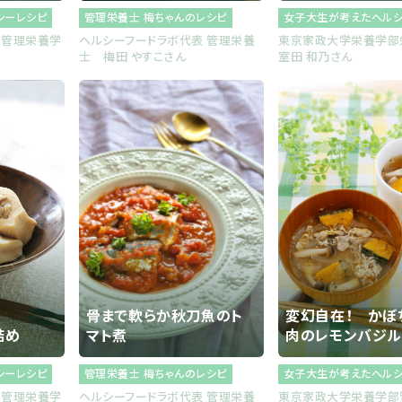
シーレシピ
管理栄養士 梅ちゃんのレシピ
女子大生が考えたヘル
部管理栄養学
ヘルシーフードラボ代表 管理栄養
東京家政大学栄養学
士 梅田 やすこさん
室田 和乃さん
骨まで軟らか秋刀魚のト
変幻自在！ かぼ
詰め
マト煮
肉のレモンバジル
シーレシピ
管理栄養士 梅ちゃんのレシピ
女子大生が考えたヘル
部管理栄養学
ヘルシーフードラボ代表 管理栄養
東京家政大学栄養学部