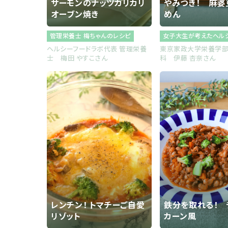
サーモンのナッツカリカリ
やみつき！ 麻婆
オーブン焼き
めん
管理栄養士 梅ちゃんのレシピ
女子大生が考えたヘル
ヘルシーフードラボ代表 管理栄養
東京家政大学栄養学
士 梅田 やすこさん
科 伊藤 杏奈さん
レンチン！ トマチーご自愛
鉄分を取れる！ 
リゾット
カーン風