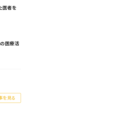
た医者を
での医療活
事を見る