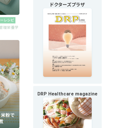
ドクターズプラザ
シーレシピ
管理栄養学
DRP Healthcare
magazine
 米粉で
煮