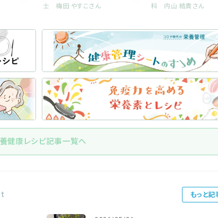
士 梅田 やすこさん
科 内山 結貴さん
養健康レシピ記事一覧へ
nt
もっと記