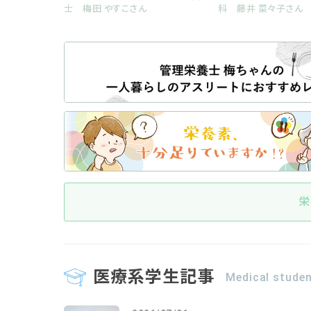
士 梅田 やすこさん
科 藤井 菜々子さん
栄
医療系学生記事
Medical stude