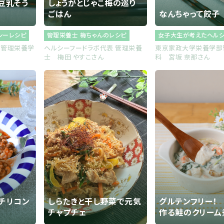
豆乳そう
しょうがとじゃこ梅の巡り
ごはん
なんちゃって餃子
シーレシピ
管理栄養士 梅ちゃんのレシピ
女子大生が考えたヘル
部管理栄養学
ヘルシーフードラボ代表 管理栄養
東京家政大学栄養学部
士 梅田 やすこさん
科 宮坂 奈那さん
チリコン
しらたきと干し野菜で元気
グルテンフリー！
チャプチェ
作る鮭のクリーム