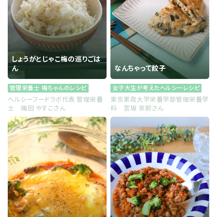
しょうがとじゃこ梅の巡りごは
ん
なんちゃって餃子
管理栄養士 梅ちゃんのレシピ
女子大生が考えたヘルシーレシピ
ヘルシーフードラボ代表 管理栄養
東京家政大学栄養学部管理栄養学
士 梅田 やすこさん
科 宮坂 奈那さん