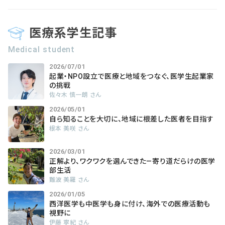
医療系学生記事
Medical student
2026/07/01
起業・NPO設立で医療と地域をつなぐ、医学生起業家
の挑戦
佐々木 慎一朗 さん
2026/05/01
自ら知ることを大切に、地域に根差した医者を目指す
根本 美咲 さん
2026/03/01
正解より、ワクワクを選んできた―寄り道だらけの医学
部生活
難波 美羅 さん
2026/01/05
西洋医学も中医学も身に付け、海外での医療活動も
視野に
伊藤 寧紀 さん