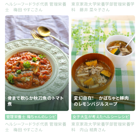
ヘルシーフードラボ代表 管理栄養
東京家政大学栄養学部管理栄養学
士 梅田 やすこさん
科 藤井 菜々子さん
骨まで軟らか秋刀魚のトマト
変幻自在！ かぼちゃと豚肉
煮
のレモンバジルスープ
管理栄養士 梅ちゃんのレシピ
女子大生が考えたヘルシーレシピ
ヘルシーフードラボ代表 管理栄養
東京家政大学栄養学部管理栄養学
士 梅田 やすこさん
科 内山 結貴さん