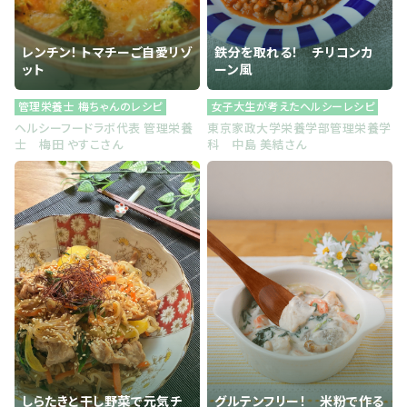
レンチン！ トマチーご自愛リゾ
鉄分を取れる！ チリコンカ
ット
ーン風
管理栄養士 梅ちゃんのレシピ
女子大生が考えたヘルシーレシピ
ヘルシーフードラボ代表 管理栄養
東京家政大学栄養学部管理栄養学
士 梅田 やすこさん
科 中島 美結さん
しらたきと干し野菜で元気チ
グルテンフリー！ 米粉で作る