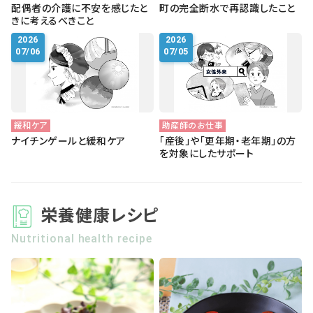
配偶者の介護に不安を感じたと
町の完全断水で再認識したこと
きに考えるべきこと
2026
2026
07/06
07/05
緩和ケア
助産師のお仕事
ナイチンゲールと緩和ケア
「産後」や「更年期・老年期」の方
を対象にしたサポート
栄養健康レシピ
Nutritional health recipe