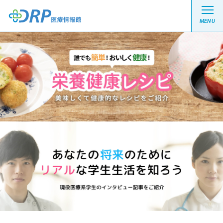
MENU
最新の注目記事
栄養健康レシピ
医療系学生記事
健康川柳
DRP医療情報館とは?