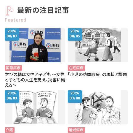
会社概要
最新の注目記事
お知らせ
Featured
お問い合わせ
2026
2026
08/07
08/05
国際医療
在宅医療
学びの軸は女性と子ども ～女性
「小児の訪問診療」の現状と課題
と子どもの人生を支え、災害に備
える～
2026
2026
08/03
07/08
介護
地域医療