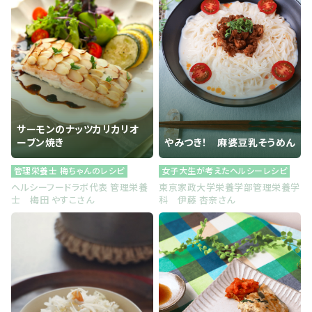
サーモンのナッツカリカリオ
ーブン焼き
やみつき！ 麻婆豆乳そうめん
管理栄養士 梅ちゃんのレシピ
女子大生が考えたヘルシーレシピ
ヘルシーフードラボ代表 管理栄養
東京家政大学栄養学部管理栄養学
士 梅田 やすこさん
科 伊藤 杏奈さん