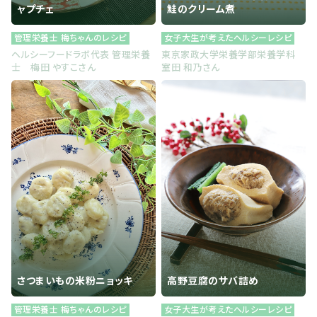
ャプチェ
鮭のクリーム煮
管理栄養士 梅ちゃんのレシピ
女子大生が考えたヘルシーレシピ
ヘルシーフードラボ代表 管理栄養
東京家政大学栄養学部栄養学科
士 梅田 やすこさん
室田 和乃さん
さつまいもの米粉ニョッキ
高野豆腐のサバ詰め
管理栄養士 梅ちゃんのレシピ
女子大生が考えたヘルシーレシピ