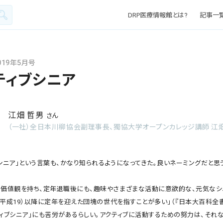
DRP医療情報館とは?
記事一
2019年5月号
ティブシニア
江畑 哲男
さん
（一社）全日本川柳協会副理事長、獨協大学オープンカレッジ講師 江畑
シニア」という言葉も、かなり知られるようになってきた。良いネーミングだと思
の価値観を持ち、定年退職後にも、趣味やさまざまな活動に意欲的な、元気なシ
年（平成19）以降に定年を迎えた団塊の世代を指すことが多い」（『日本大百科全書
ティブシニア」にも苦労があるらしい。アクティブに活動するための努力は、それ