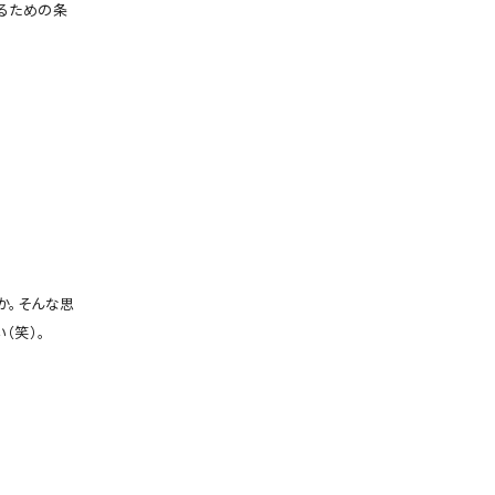
るための条
か。そんな思
（笑）。