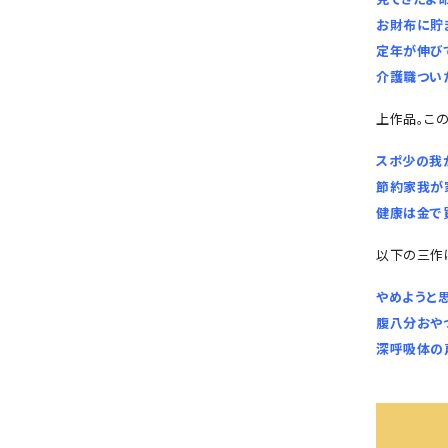
お財布に貯
定年が伸び
介護職つい
上作品。この
スポ少の我
節約家我が
健康は金で
以下の三作
やめようと
腹八分おや
深呼吸体の