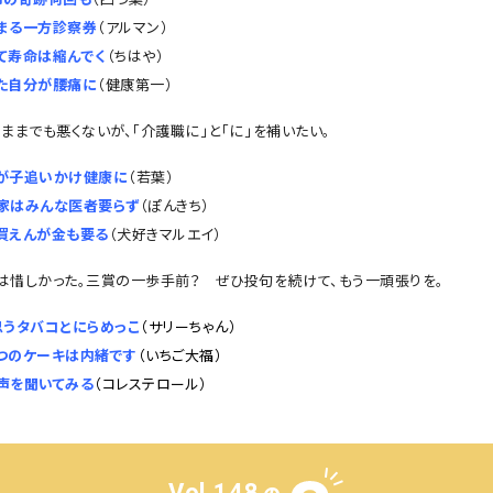
まる一方診察券
（アルマン）
て寿命は縮んでく
（ちはや）
た自分が腰痛に
（健康第一）
ままでも悪くないが、「介護職に」と「に」を補いたい。
が子追いかけ健康に
（若葉）
家はみんな医者要らず
（ぽんきち）
買えんが金も要る
（犬好きマルエイ）
は惜しかった。三賞の一歩手前？ ぜひ投句を続けて、もう一頑張りを。
思うタバコとにらめっこ
（サリーちゃん）
つのケーキは内緒です
（いちご大福）
声を聞いてみる
（コレステロール）
Vol.148