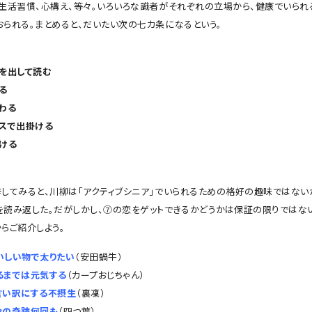
、生活習慣、心構え、等々。いろいろな識者がそれぞれの立場から、健康でいられ
おられる。まとめると、だいたい次の七カ条になるという。
声を出して読む
る
わる
バスで出掛ける
付ける
挙してみると、川柳は「アクティブシニア」でいられるための格好の趣味ではない
を読み返した。だがしかし、⑦の恋をゲットできるかどうかは保証の限りではない
らご紹介しよう。
いしい物で太りたい
（安田蝸牛）
るまでは元気する
（カープおじちゃん）
言い訳にする不摂生
（裏凜）
命の奇跡何回も
（四つ葉）