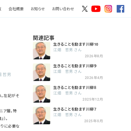
覧
会社概要
お知らせ
お問い合わせ
関連記事
生きることを励ます川柳10
江畑 哲男 さん
2026年8月
生きることを励ます川柳９
江畑 哲男 さん
 哲男
2026年4月
生きることを励ます川柳８
江畑 哲男 さん
う。左記がそ
2025年12月
生きることを励ます川柳７
ニア層。特
江畑 哲男 さん
』）。
2025年８月
なりに必要な