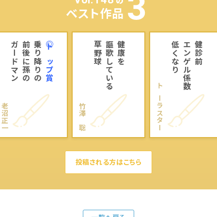
の
ベスト作品
ガードマン
前後に孫の
乗り降りの
◎トップ賞
草野球
謳歌している
健康を
低くなり
エンゲル係数
健診前
トーラスター
老沼正一
竹澤 聡
投稿される方はこちら