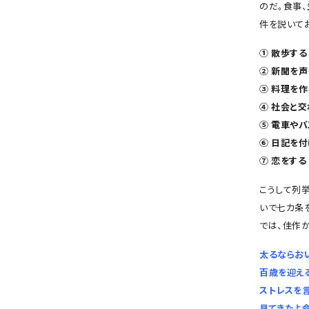
会社概要
のだ。食事
件を説いて
お知らせ
① 散歩する
お問い合わせ
② 新聞を
③ 料理を作
④ 社会と交
⑤ 電車や
⑥ 日記を
⑦ 恋をする
こうして列
いで七カ条
では、佳作か
太るならお
百歳を迎え
ストレスを
見てきたよ