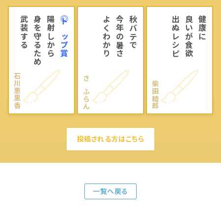
武装する
身を守るため
陽射しから
◎トップ賞
よくわかり
今年の暑さ
秋バテで
出ぬレシピ
良いが食欲
健康に
石川恵里香
さふらん
柴田睦郎
投稿される方はこちら
一覧へ戻る