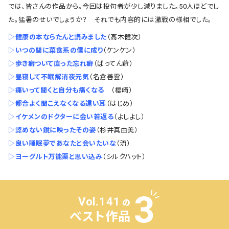
では、皆さんの作品から。今回は投句者が少し減りました。50人ほどでし
た。猛暑のせいでしょうか？ それでも内容的には激戦の様相でした。
▷
健康の本ならたんと読みました
（高木健次）
▷
いつの間に菜食系の僕に成り
（ケンケン）
▷
歩き癖ついて直った忘れ癖
（ばってん爺）
▷
昼寝して不眠解消夜元気
（名倉善雲）
▷
痛いって聞くと自分も痛くなる
（櫻崎）
▷
都合よく聞こえなくなる遠い耳
（はじめ）
▷
イケメンのドクターに会い若返る
（よしよし）
▷
認めない鏡に映ったその姿
（杉井真由美）
▷
良い睡眠夢であなたと会いたいな
（流）
▷
ヨーグルト万能薬と思い込み
（シルクハット）
Vol.141
の
ベスト作品