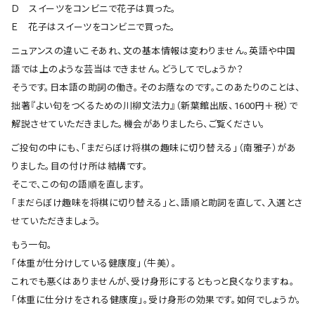
会社概要
Ｄ スイーツをコンビニで花子は買った。
Ｅ 花子はスイーツをコンビニで買った。
お知らせ
ニュアンスの違いこそあれ、文の基本情報は変わりません。英語や中国
語では上のような芸当はできません。どうしてでしょうか？
お問い合わせ
そうです。日本語の助詞の働き。そのお蔭なのです。このあたりのことは、
拙著『よい句をつくるための川柳文法力』（新葉館出版、1600円＋税）で
解説させていただきました。機会がありましたら、ご覧ください。
ご投句の中にも、「まだらぼけ将棋の趣味に切り替える」（南雅子）があ
りました。目の付け所は結構です。
そこで、この句の語順を直します。
「まだらぼけ趣味を将棋に切り替える」と、語順と助詞を直して、入選とさ
せていただきましょう。
もう一句。
「体重が仕分けしている健康度」（牛美）。
これでも悪くはありませんが、受け身形にするともっと良くなりますね。
「体重に仕分けをされる健康度」。受け身形の効果です。如何でしょうか。