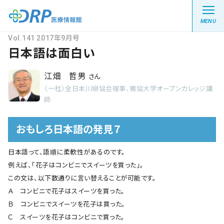
MENU
Vol.141 2017年9月号
日本語は面白い
江畑 哲男
さん
最新の注目記事
（一社）全日本川柳協会理事、獨協大学オープンカレッジ講
師
栄養健康レシピ
おもしろ日本語の発見７
医療系学生記事
日本語って、語順に柔軟性があるのです。
例えば、「花子はコンビニでスイーツを買った」。
健康川柳
この文は、以下数通りに言い替えることが可能です。
Ａ コンビニで花子はスイーツを買った。
DRP医療情報館とは?
Ｂ コンビニでスイーツを花子は買った。
Ｃ スイーツを花子はコンビニで買った。