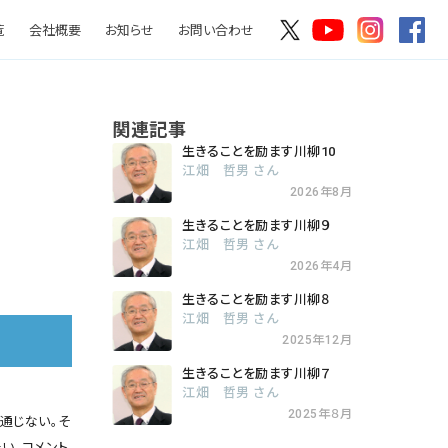
覧
会社概要
お知らせ
お問い合わせ
関連記事
生きることを励ます川柳10
江畑 哲男 さん
2026年8月
生きることを励ます川柳９
江畑 哲男 さん
2026年4月
生きることを励ます川柳８
江畑 哲男 さん
2025年12月
生きることを励ます川柳７
江畑 哲男 さん
2025年８月
か通じない。そ
い。コメント