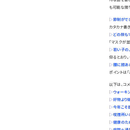
会社概要
も可能な限
お知らせ
▷
節制がで
カタカナ書き
お問い合わせ
▷
どの顔も
「マスクが
▷
若い子の
仰るとおり。
▷
腰に膝あ
ポイントは「
以下は、コメ
▷
ウォーキ
▷
好物より
▷
今年こそ
▷
喫煙所い
▷
健康のた
▷
病院へ通