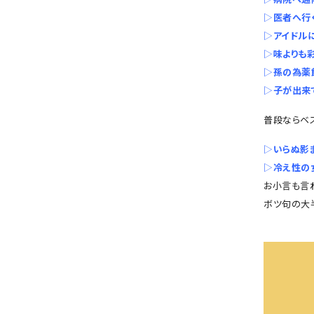
▷
医者へ行
▷
アイドル
▷
味よりも
▷
孫の為薬
▷
子が出来
普段ならベ
▷
いらぬ影
▷
冷え性の
お小言も言
ボツ句の大