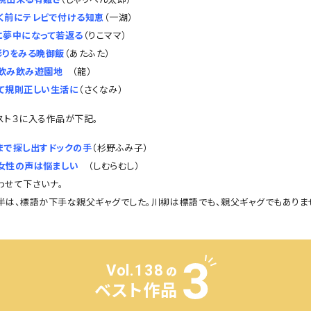
く前にテレビで付ける知恵
（一湖）
に夢中になって若返る
（りこママ）
彩りをみる晩御飯
（あたふた）
飲み飲み遊園地
（龍）
て規則正しい生活に
（さくなみ）
スト３に入る作品が下記。
まで探し出すドックの手
（杉野ふみ子）
女性の声は悩ましい
（しむらむし）
わせて下さいナ。
半は、標語か下手な親父ギャグでした。川柳は標語でも、親父ギャグでもありま
Vol.138
の
ベスト作品