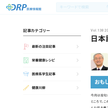
記事カテゴリー
Vol.138 
日本
最新の注目記事
最新の注目記事
栄養健康レシピ
栄養健康レシピ
医療系学生記事
医療系学生記事
健康川柳
おも
健康川柳
今月は投句が
DRP医療情報館とは?
ところで、こ
んな話を書