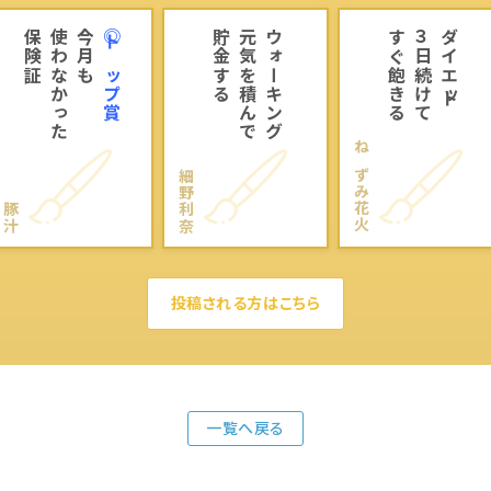
保険証
使わなかった
今月も
◎トップ賞
貯金する
元気を積んで
ウォーキング
すぐ飽きる
３日続けて
ダイエット
ねずみ花火
細野利奈
豚汁
投稿される方はこちら
一覧へ戻る