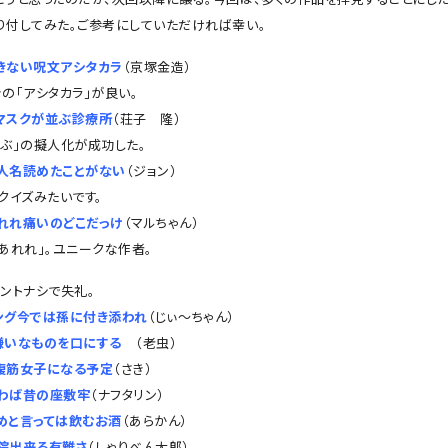
り付してみた。ご参考にしていただければ幸い。
きない呪文アシタカラ
（京塚金造）
の「アシタカラ」が良い。
マスクが並ぶ診療所
（荘子 隆）
並ぶ」の擬人化が成功した。
人名読めたことがない
（ジョン）
クイズみたいです。
れれ痛いのどこだっけ
（マルちゃん）
あれれ」。ユニークな作者。
ントナシで失礼。
ング今では孫に付き添われ
（じぃ〜ちゃん）
嫌いなものを口にする
（老虫）
腹筋女子になる予定
（さき）
わば昔の座敷牢
（ナフタリン）
めと言っては飲むお酒
（あらかん）
院出来る有難さ
（しゃりべん太郎）