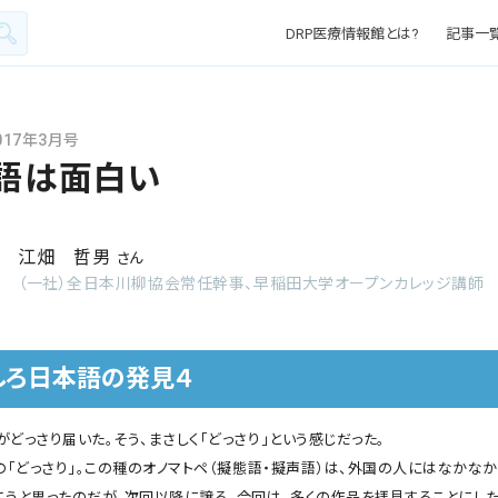
DRP医療情報館とは?
記事一
2017年3月号
語は面白い
江畑 哲男
さん
（一社）全日本川柳協会常任幹事、早稲田大学オープンカレッジ講師
しろ日本語の発見４
どっさり届いた。そう、まさしく「どっさり」という感じだった。
の「どっさり」。この種のオノマトペ（擬態語・擬声語）は、外国の人にはなかな
こうと思ったのだが、次回以降に譲る。今回は、多くの作品を拝見することにした