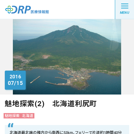
MENU
最新の注目記事
栄養健康レシピ
2016
07/15
医療系学生記事
健康川柳
魅地探索(2) 北海道利尻町
魅地探索
北海道
DRP医療情報館とは?
北海道最北端の稚内から南西に53km、フェリーで片道約1時間40分