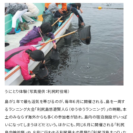
うにとり体験（写真提供：利尻町役場）
島が１年で最も活気を帯びるのが、毎年６月に開催される、島を一周す
るランニング大会「利尻島悠遊賢人Ｇ（ゆうゆうランニング）」の時期。本
土のみならず海外からも多くの参加者が訪れ、島内の宿泊施設がいっぱ
いになってしまうほどだという。ほかにも、同じ６月に開催される「利尻
島内神社祭」や、８月に行われる利尻最大の夏祭り「利尻浮島まつり」な