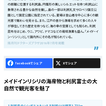
会社概要
の距離に位置する利尻島。円錐形の美しいシルエットを持つ利尻山に
象徴される豊かな自然を擁し、島の一部は利尻礼文サロベツ国立公
お知らせ
園として国定公園に指定されている。夏場は登山者を中心に多くの観
光客で賑わいを見せる。また、江戸の昔から漁場を求めて多くの人々
お問い合わせ
が移住してきた歴史を持つなど、海の幸の宝庫としても知られ、利尻
昆布をはじめ、ウニ、アワビ、ナマコなどの栽培漁業も盛ん。「メイド・イ
ン・リシリ」として国内外にその名が知られている。
隔月刊ドクターズプラザ2016年7月号掲載
Facebook
X
メイドインリシリの海産物と利尻富士の大
自然で観光客を魅了