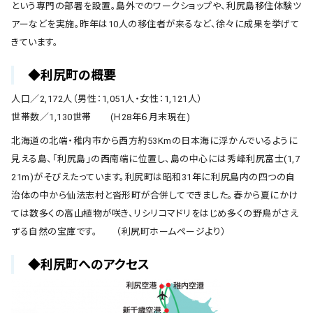
という専門の部署を設置。島外でのワークショップや、利尻島移住体験ツ
アーなどを実施。昨年は10人の移住者が来るなど、徐々に成果を挙げて
きています。
◆利尻町の概要
人口／2,172人（男性：1,051人・女性：1,121人）
世帯数／1,130世帯 (Ｈ28年６月末現在)
北海道の北端・稚内市から西方約53Kmの日本海に浮かんでいるように
見える島、「利尻島」の西南端に位置し、島の中心には秀峰利尻富士(1,7
21m)がそびえたっています。利尻町は昭和31年に利尻島内の四つの自
治体の中から仙法志村と沓形町が合併してできました。春から夏にかけ
ては数多くの高山植物が咲き、リシリコマドリをはじめ多くの野鳥がさえ
ずる自然の宝庫です。 （利尻町ホームページより）
◆利尻町へのアクセス