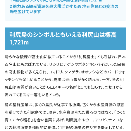
1
利尻島のシンボルともいえる利尻山は標高1,721m
2
魅力ある観光資源を最大限活かすため 地元住民との交流の
場を広げています
利尻島のシンボルともいえる利尻山は標高
1,721m
滑らかな稜線が富士山に似ていることから「利尻富士」とも呼ばれ、日本
百名山にも選ばれている。リシリヒナゲシやボタンキンバイといった固有
の高山植物が多く見られ、コマドリ、クマゲラ、オオワシなどのバードウォ
ッチングも楽しめることから、夏場は登山者が多く訪れる。一方、冬の利
尻山は雪質が良いことから山スキーの名所としても知られ、ニセコから
流れてくるスキー客もいるという。
島の基幹産業は、多くの島民が従事する漁業。古くから水産資源の恩恵
を受けてきた利尻島では、現在、水産資源をただ穫るのではなく、「つくり
育ててから穫る」を合い言葉に掲げ、利尻昆布やウニ、アワビ、ナマコな
どの栽培漁業を積極的に推進。21世紀の漁業の在り方を提示している。