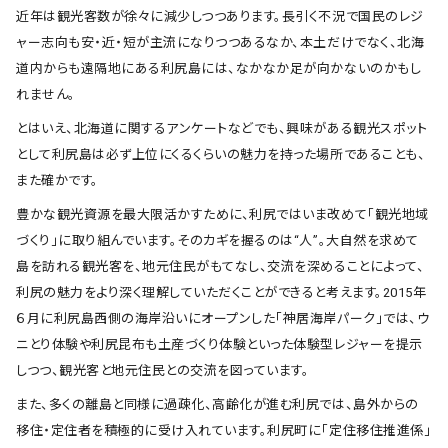
近年は観光客数が徐々に減少しつつあります。長引く不況で国民のレジ
ャー志向も安・近・短が主流になりつつあるなか、本土だけでなく、北海
道内からも遠隔地にある利尻島には、なかなか足が向かないのかもし
れません。
とはいえ、北海道に関するアンケートなどでも、興味がある観光スポット
として利尻島は必ず上位にくるくらいの魅力を持った場所であることも、
また確かです。
豊かな観光資源を最大限活かすために、利尻ではいま改めて「観光地域
づくり」に取り組んでいます。そのカギを握るのは“人”。大自然を求めて
島を訪れる観光客を、地元住民がもてなし、交流を深めることによって、
利尻の魅力をより深く理解していただくことができると考えます。2015年
６月に利尻島西側の海岸沿いにオープンした「神居海岸パーク」では、ウ
ニとり体験や利尻昆布も土産づくり体験といった体験型レジャーを提示
しつつ、観光客と地元住民との交流を図っています。
また、多くの離島と同様に過疎化、高齢化が進む利尻では、島外からの
移住・定住者を積極的に受け入れています。利尻町に「定住移住推進係」