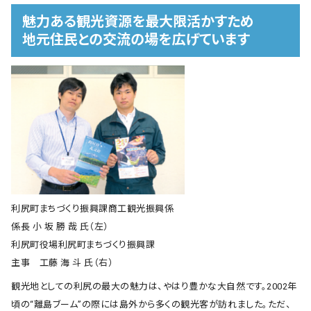
魅力ある観光資源を最大限活かすため
地元住民との交流の場を広げています
利尻町まちづくり振興課商工観光振興係
係長 小 坂 勝 哉 氏（左）
利尻町役場利尻町まちづくり振興課
主事 工藤 海 斗 氏（右）
観光地としての利尻の最大の魅力は、やはり豊かな大自然です。2002年
頃の“離島ブーム”の際には島外から多くの観光客が訪れました。ただ、