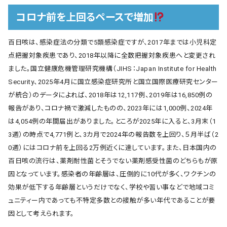
コロナ前を上回るペースで増加
百日咳は、感染症法の分類で5類感染症ですが、2017年までは小児科定
点把握対象疾患であり、2018年以降に全数把握対象疾患へと変更され
ました。国立健康危機管理研究機構（JIHS：Japan Institute for Health
Security、2025年4月に国立感染症研究所と国立国際医療研究センター
が統合）のデータによれば、2018年は12,117例、2019年は16,850例の
報告があり、コロナ禍で激減したものの、2023年には1,000例、2024年
は4,054例の年間届出がありました。ところが2025年に入ると、3月末（1
3週）の時点で4,771例と、3カ月で2024年の報告数を上回り、５月半ば（2
0週）にはコロナ前を上回る2万例近くに達しています。また、日本国内の
百日咳の流行は、薬剤耐性菌とそうでない薬剤感受性菌のどちらもが原
因となっています。感染者の年齢層は、圧倒的に10代が多く、ワクチンの
効果が低下する年齢層というだけでなく、学校や習い事などで地域コミ
ュニティー内であっても不特定多数との接触が多い年代であることが要
因として考えられます。