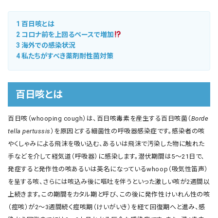
1
百日咳とは
2
コロナ前を上回るペースで増加
3
海外での感染状況
4
私たちがすべき薬剤耐性菌対策
百日咳とは
百日咳（whooping cough）は、百日咳毒素を産生する百日咳菌（
Borde
tella pertussis
）を原因とする細菌性の呼吸器感染症です。感染者の咳
やくしゃみによる飛沫を吸い込む、あるいは飛沫で汚染した物に触れた
手などを介して経気道（呼吸器）に感染します。潜伏期間は5～21日で、
発症すると発作性の咳あるいは英名になっているwhoop（吸気性笛声）
を呈する咳、さらには咳込み後に嘔吐を伴うといった激しい咳が2週間以
上続きます。この期間をカタル期と呼び、この後に発作性けいれん性の咳
（痙咳）が2～3週間続く痙咳期（けいがいき）を経て回復期へと進み、感