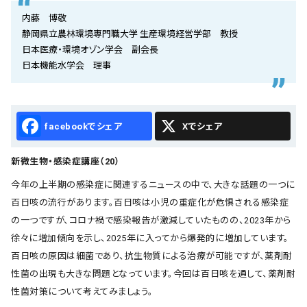
会社概要
内藤 博敬
静岡県立農林環境専門職大学 生産環境経営学部 教授
お知らせ
日本医療・環境オゾン学会 副会長
日本機能水学会 理事
お問い合わせ
Facebook
X
新微生物・感染症講座（20）
今年の上半期の感染症に関連するニュースの中で、大きな話題の一つに
百日咳の流行があります。百日咳は小児の重症化が危惧される感染症
の一つですが、コロナ禍で感染報告が激減していたものの、2023年から
徐々に増加傾向を示し、2025年に入ってから爆発的に増加しています。
百日咳の原因は細菌であり、抗生物質による治療が可能ですが、薬剤耐
性菌の出現も大きな問題となっています。今回は百日咳を通して、薬剤耐
性菌対策について考えてみましょう。