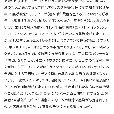
染から回復までには2～3カ月かかる厄介な感染症です。また、満1歳未
満の乳児が感染すると重症化するリスクが高く、特に痙咳期の症状は多
様で、無呼吸発作、チアノーゼ（唇や爪が紫色を呈する）、けいれん、呼吸
停止と進展する場合や、肺炎、脳症といった合併症を引き起こす場合もあ
ります。生後6カ月以降はマクロライド系抗菌薬（エリスロマイシン、クラ
リスロマイシン、アジスロマイシンなど）を用いた投薬治療が可能です
が、それ以前は生後2カ月からの5種混合ワクチン接種（破傷風、ジフテリ
ア、ポリオ、Hib、百日咳）しか予防手段がありません。しかし、百日咳のワ
クチンは18カ月までに複数回投与が必要であり、1回の接種では十分な
予防とはなりません。妊婦へのワクチン接種により百日咳の乳児感染率
を大幅に低下できることが明らかとなっていますが、日本では今のところ
妊婦に対する百日咳ワクチン接種は未承認であり、近々の課題となって
います。一般の成人に対しては、破傷風、ジフテリア、百日咳の3種混合ワ
クチンの追加接種が可能ですので、感染、重症化が心配な方は医療機関
へご相談ください。また、会食後にメンバーが百日咳を発症するなど、感
染者との接触が分かった場合には約80％の確率で感染が想定されます
ので、医療機関を受診して薬剤の予防投与を希望しましょう。