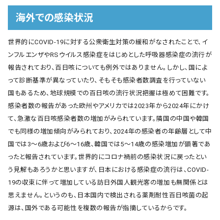
海外での感染状況
世界的にCOVID-19に対する公衆衛生対策の緩和がなされたことで、イ
ンフルエンザやRSウイルス感染症をはじめとした呼吸器感染症の流行が
報告されており、百日咳についても例外ではありません。しかし、国によ
って診断基準が異なっていたり、そもそも感染者数調査を行っていない
国もあるため、地球規模での百日咳の流行状況把握は極めて困難です。
感染者数の報告があった欧州やアメリカでは2023年から2024年にかけ
て、急激な百日咳感染者数の増加がみられています。隣国の中国や韓国
でも同様の増加傾向がみられており、2024年の感染者の年齢層として中
国では3～6歳および6～16歳、韓国では5～14歳の感染増加が顕著であ
ったと報告されています。世界的にコロナ禍前の感染状況に戻ったとい
う見解もあろうかと思いますが、日本における感染症の流行は、COVID-
19の収束に伴って増加している訪日外国人観光客の増加も無関係とは
思えません。というのも、日本国内で検出される薬剤耐性百日咳菌の起
源は、国外である可能性を複数の報告が指摘しているからです。