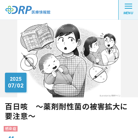
MENU
最新の注目記事
栄養健康レシピ
2025
07/02
医療系学生記事
健康川柳
百日咳 ～薬剤耐性菌の被害拡大に
要注意～
DRP医療情報館とは?
感染症