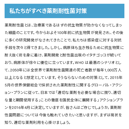
私たちがすべき薬剤耐性菌対策
薬剤耐性菌とは、治療薬であるはずの抗生物質が効かなくなってしまっ
た細菌のことです。今からおよそ100年前に抗生物質が発見され、その後
に多くの研究開発がなされてきたことで、私たちは感染症に対する対抗
手段を次々と得てきました。しかし、病原体も生き残るために抗生物質に
耐え抜く術を身に着け、薬剤開発と耐性菌出現のイタチゴッコが続いて
おり、病原体が徐々に優位に立っています。WHO は最悪のシナリオとし
て、2050年には全世界で薬剤耐性菌関連の死亡者数が毎年1,000万人
以上となると想定としています。そうならないための対策として、2015年
5月の世界保健総会で採択された薬剤耐性に関するグローバル・アクシ
ョン・プランに従って、日本では「適切な薬剤を必要な場合に限り、適切
な量と期間使用する」ことの徹底を国民全体に展開する」アクションプラ
ンを2016年4月に決定していますが、皆さんはご存じでしょうか。薬剤耐
性菌問題については今後も触れていきたいと思いますが、まずは現状を
知り、適切な薬剤利用を心掛けましょう。