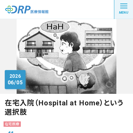
MENU
最新の注目記事
栄養健康レシピ
2026
06/05
医療系学生記事
健康川柳
在宅入院（Hospital at Home）という
選択肢
DRP医療情報館とは?
在宅医療