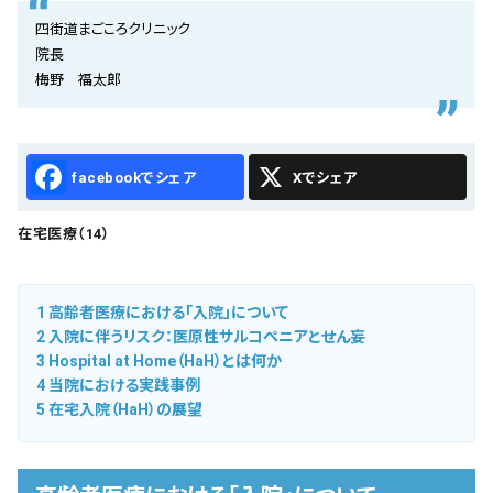
会社概要
四街道まごころクリニック
院長
お知らせ
梅野 福太郎
お問い合わせ
Facebook
X
在宅医療（14）
1
高齢者医療における「入院」について
2
入院に伴うリスク：医原性サルコペニアとせん妄
3
Hospital at Home（HaH）とは何か
4
当院における実践事例
5
在宅入院（HaH）の展望