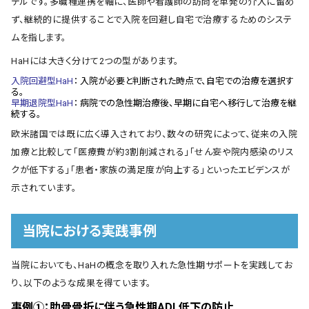
デルです。多職種連携を軸に、医師や看護師の訪問を単発の介入に留め
ず、継続的に提供することで入院を回避し自宅で治療するためのシステ
ムを指します。
HaHには大きく分けて2つの型があります。
入院回避型HaH
：
入院が必要と判断された時点で、自宅での治療を選択す
る。
早期退院型HaH
：
病院での急性期治療後、早期に自宅へ移行して治療を継
続する。
欧米諸国では既に広く導入されており、数々の研究によって、従来の入院
加療と比較して「医療費が約3割削減される」「せん妄や院内感染のリス
クが低下する」「患者・家族の満足度が向上する」といったエビデンスが
示されています。
当院における実践事例
当院においても、HaHの概念を取り入れた急性期サポートを実践してお
り、以下のような成果を得ています。
事例①：肋骨骨折に伴う急性期ADL低下の防止