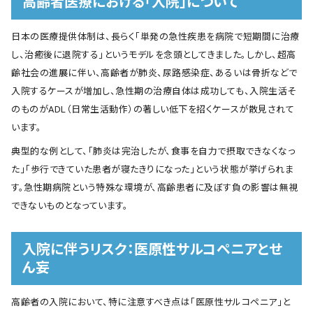
高齢者医療における「入院」について
日本の医療提供体制は、長らく「単発の急性疾患を病院で短期間に治療
し、治癒後に退院する」というモデルを念頭としてきました。しかし、超高
齢社会の進展に伴い、高齢者が肺炎、尿路感染症、あるいは骨折などで
入院するケースが増加し、急性期の治療自体は成功しても、入院生活そ
のものがADL（日常生活動作）の著しい低下を招くケースが散見されて
います。
典型的な例として、「肺炎は完治したが、食事を自力で摂取できなくなっ
た」「歩行できていた患者が寝たきりになった」という状態が挙げられま
す。急性期病院という特殊な環境が、高齢患者に及ぼす負の影響は無視
できないものとなっています。
入院に伴うリスク：医原性サルコペニアとせ
ん妄
高齢者の入院において、特に注意すべき点は「医原性サルコペニア」と