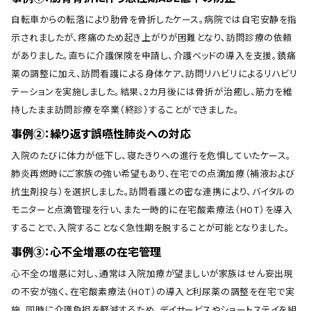
自転車からの転落により肋骨を骨折したケース。病院では自宅安静を指
示されましたが、疼痛のため起き上がりが困難となり、訪問診療の依頼
がありました。直ちに介護保険を申請し、介護ベッドの導入を支援。鎮痛
薬の調整に加え、訪問看護による身体ケア、訪問リハビリによるリハビリ
テーションを実施しました。結果、2カ月後には骨折が治癒し、筋力を維
持したまま訪問診療を卒業（終診）することができました。
事例②：繰り返す誤嚥性肺炎への対応
入院のたびに体力が低下し、寝たきりへの進行を危惧していたケース。
肺炎再燃時にご家族の強い希望もあり、在宅での点滴加療（補液および
抗生剤投与）を選択しました。訪問看護との密な連携により、バイタルの
モニターと点滴管理を行い、また一時的に在宅酸素療法（HOT）を導入
することで、入院することなく急性期を脱することが可能となりました。
事例③：心不全増悪の在宅管理
心不全の増悪に対し、通常は入院加療が望ましいが家族はせん妄出現
の不安が強く、在宅酸素療法（HOT）の導入と利尿薬の調整を在宅で実
施。同時に介護負担を軽減するため、デイサービスやショートステイを組