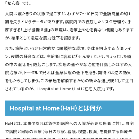
「せん妄」です。
人間は寝たきりの状態で過ごすと、わずか7〜10日間で全筋肉量の約1
割を失うというデータがあります。病院内での徹底したリスク管理や、手
厚すぎる「上げ膳据え膳」の環境は、治療上やむを得ない側面もあります
が、結果として急速な筋力低下を招きます。
また、病院という非日常的かつ閉鎖的な環境、身体を拘束する点滴ライ
ン、夜間の騒音などは、高齢者に容易に「せん妄」という、ちょっとした頭
の中の混乱を引き起こします。疾患の速やかな治癒を目指したはずの入
院治療が、トータルで見れば全身状態の低下を招き、期待とは逆の効果
をもたらしてしまう。この矛盾を解消するための新たな選択肢として注目
されているのが、「Hospital at Home（HaH：在宅入院）」です。
Hospital at Home（HaH）とは何か
HaHとは、本来であれば急性期病院への入院が必要な患者に対し、自宅
で病院と同等の医療（毎日の診察、看護、検査、投薬）を提供する医療モ