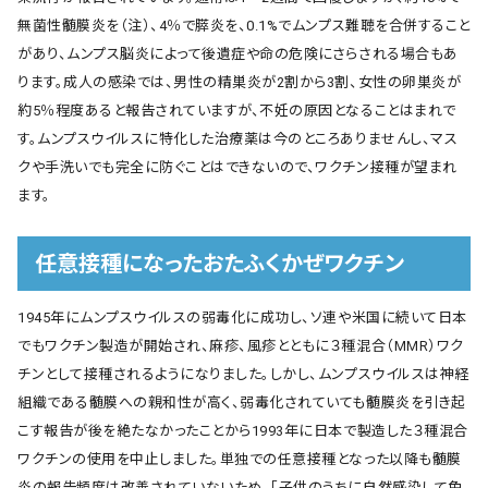
無菌性髄膜炎を（注）、4％で膵炎を、0.1%でムンプス難聴を合併すること
があり、ムンプス脳炎によって後遺症や命の危険にさらされる場合もあ
ります。成人の感染では、男性の精巣炎が2割から3割、女性の卵巣炎が
約5％程度あると報告されていますが、不妊の原因となることはまれで
す。ムンプスウイルスに特化した治療薬は今のところありませんし、マス
クや手洗いでも完全に防ぐことはできないので、ワクチン接種が望まれ
ます。
任意接種になったおたふくかぜワクチン
1945年にムンプスウイルスの弱毒化に成功し、ソ連や米国に続いて日本
でもワクチン製造が開始され、麻疹、風疹とともに３種混合（MMR）ワク
チンとして接種されるようになりました。しかし、ムンプスウイルスは神経
組織である髄膜への親和性が高く、弱毒化されていても髄膜炎を引き起
こす報告が後を絶たなかったことから1993年に日本で製造した３種混合
ワクチンの使用を中止しました。単独での任意接種となった以降も髄膜
炎の報告頻度は改善されていないため、「子供のうちに自然感染して免