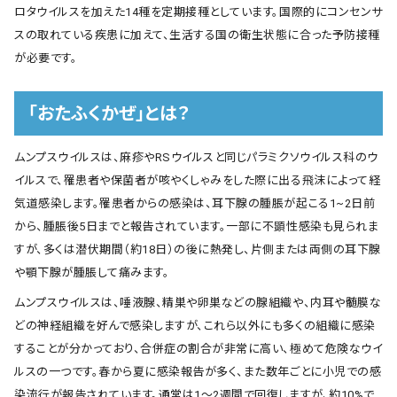
ロタウイルスを加えた14種を定期接種としています。国際的にコンセンサ
スの取れている疾患に加えて、生活する国の衛生状態に合った予防接種
が必要です。
「おたふくかぜ」とは？
ムンプスウイルスは、麻疹やRSウイルスと同じパラミクソウイルス科のウ
イルスで、罹患者や保菌者が咳やくしゃみをした際に出る飛沫によって経
気道感染します。罹患者からの感染は、耳下腺の腫脹が起こる1~2日前
から、腫脹後5日までと報告されています。一部に不顕性感染も見られま
すが、多くは潜伏期間（約18日）の後に熱発し、片側または両側の耳下腺
や顎下腺が腫脹して痛みます。
ムンプスウイルスは、唾液腺、精巣や卵巣などの腺組織や、内耳や髄膜な
どの神経組織を好んで感染しますが、これら以外にも多くの組織に感染
することが分かっており、合併症の割合が非常に高い、極めて危険なウイ
ルスの一つです。春から夏に感染報告が多く、また数年ごとに小児での感
染流行が報告されています。通常は1～2週間で回復しますが、約10%で