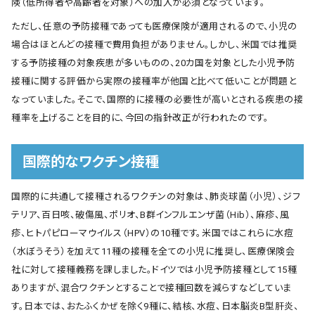
険（低所得者や高齢者を対象）への加入が必須となっています。
ただし、任意の予防接種であっても医療保険が適用されるので、小児の
場合はほとんどの接種で費用負担がありません。しかし、米国では推奨
する予防接種の対象疾患が多いものの、20カ国を対象とした小児予防
接種に関する評価から実際の接種率が他国と比べて低いことが問題と
なっていました。そこで、国際的に接種の必要性が高いとされる疾患の接
種率を上げることを目的に、今回の指針改正が行われたのです。
国際的なワクチン接種
国際的に共通して接種されるワクチンの対象は、肺炎球菌（小児）、ジフ
テリア、百日咳、破傷風、ポリオ、B群インフルエンザ菌（Hib）、麻疹、風
疹、ヒトパピローマウイルス（HPV）の10種です。米国ではこれらに水痘
（水ぼうそう）を加えて11種の接種を全ての小児に推奨し、医療保険会
社に対して接種義務を課しました。ドイツでは小児予防接種として15種
ありますが、混合ワクチンとすることで接種回数を減らすなどしていま
す。日本では、おたふくかぜを除く9種に、結核、水痘、日本脳炎B型肝炎、