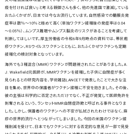
疫を付ければ良い」と考える親御さんも多く、他の先進国で激減している
おたふくかぜが、日本では今なお流行しています。自然感染での髄膜炎発
症率は数％～10％と極めて高く（単独ワクチン接種後の発症率は0.04
～0.05％）、ムンプス難聴やムンプス脳炎のリスクがあることを考慮して
判断してほしいです。厚生労働省の令和6年9月時点の資料では、帯状疱
疹ワクチン、RSウイルスワクチンとともに、おたふくかぜワクチンも定期
接種化の検討対象となっています。
海外でも３種混合（MMR）ワクチンが問題視されたことがありました。A.
J. Wakefield元医師が、MMRワクチンを接種した子供に自閉症が多く
見られるとの研究内容を、学術雑誌LANCETで発表したことで大きな注
目を集め、世界中の保護者がワクチン接種に不安を抱きました。その後、
彼の主張は科学的に否定されただけでなく、不正が発覚して医師免許を
剝奪されるという、ランセットMMR自閉症詐欺と呼ばれる事件となりま
した。しかし、保護者のワクチンへの不安が払拭されたわけではなく、麻
疹の世界的流行へとつながってしまいました。今回の米国のワクチン接
種削減を受けて、日本でもワクチンに対する否定的な意見が一部で見受