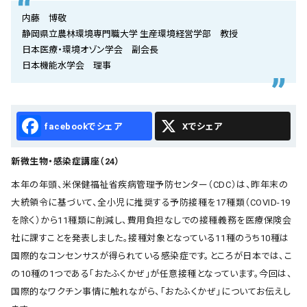
会社概要
内藤 博敬
静岡県立農林環境専門職大学 生産環境経営学部 教授
お知らせ
日本医療・環境オゾン学会 副会長
日本機能水学会 理事
お問い合わせ
Facebook
X
新微生物・感染症講座（24）
本年の年頭、米保健福祉省疾病管理予防センター（CDC）は、昨年末の
大統領令に基づいて、全小児に推奨する予防接種を17種類（COVID-19
を除く）から11種類に削減し、費用負担なしでの接種義務を医療保険会
社に課すことを発表しました。接種対象となっている11種のうち10種は
国際的なコンセンサスが得られている感染症です。ところが日本では、こ
の10種の1つである「おたふくかぜ」が任意接種となっています。今回は、
国際的なワクチン事情に触れながら、「おたふくかぜ」についてお伝えし