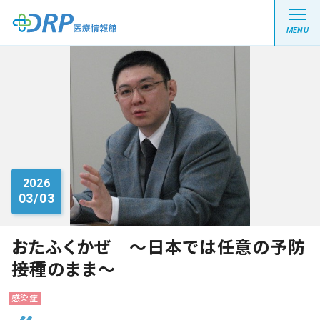
MENU
最新の注目記事
栄養健康レシピ
2026
03/03
医療系学生記事
健康川柳
おたふくかぜ ～日本では任意の予防
接種のまま～
DRP医療情報館とは?
感染症