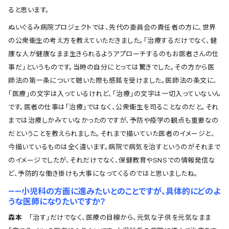
ると思います。
ぬいぐるみ病院プロジェクトでは、先代の委員会の責任者の方に、世界
の公衆衛生の考え方を教えていただきました。「治療するだけでなく、健
康な人が健康なまま生きられるようアプローチするのもお医者さんの仕
事だ」というものです。当時の自分にとっては驚きでした。その方から医
師法の第一条について聴いた際も感銘を受けました。医師法の条文に、
「医療」の文字は入っているけれど、「治療」の文字は一切入っていないん
です。医者の仕事は「治療」ではなく、公衆衛生を司ることなのだと。それ
までは治療しかみていなかったのですが、予防や疫学の観点も重要なの
だということを教えられました。それまで描いていた医者のイメージと、
今描いているものは全く違います。病院で病気を治すというのがそれまで
のイメージでしたが、それだけでなく、保健教育やSNSでの情報発信な
ど、予防的な働き掛けも大事になってくるのではと思いましたね。
――小児科の方面に進みたいとのことですが、具体的にどのよ
うな医師になりたいですか？
森本
「治す」だけでなく、医療の目線から、元気な子供を元気なまま