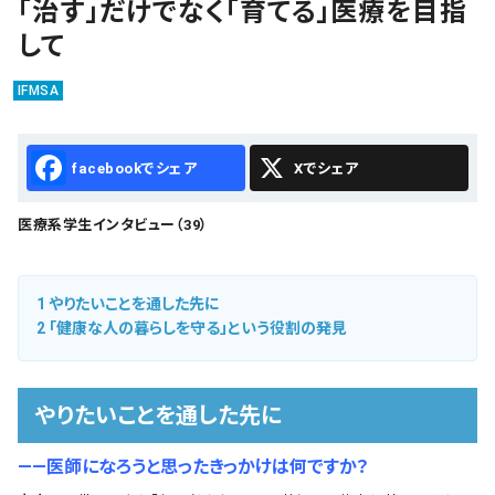
「治す」だけでなく「育てる」医療を目指
会社概要
して
お知らせ
IFMSA
お問い合わせ
Facebook
X
医療系学生インタビュー（39）
1
やりたいことを通した先に
2
「健康な人の暮らしを守る」という役割の発見
やりたいことを通した先に
――医師になろうと思ったきっかけは何ですか？