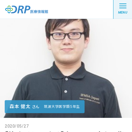
MENU
最新の注目記事
栄養健康レシピ
医療系学生記事
健康川柳
森本 健太
さん
筑波大学医学類５年生
DRP医療情報館とは?
2020/05/27