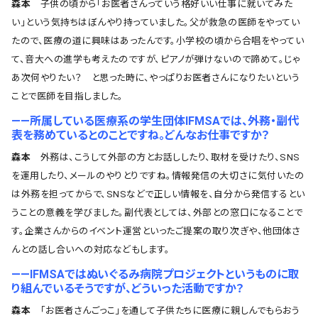
森本
子供の頃から「お医者さんっていう格好いい仕事に就いてみた
い」という気持ちはぼんやり持っていました。父が救急の医師をやってい
たので、医療の道に興味はあったんです。小学校の頃から合唱をやってい
て、音大への進学も考えたのですが、ピアノが弾けないので諦めて。じゃ
あ次何やりたい？ と思った時に、やっぱりお医者さんになりたいという
ことで医師を目指しました。
――所属している医療系の学生団体IFMSAでは、外務・副代
表を務めているとのことですね。どんなお仕事ですか？
森本
外務は、こうして外部の方とお話ししたり、取材を受けたり、SNS
を運用したり、メールのやりとりですね。情報発信の大切さに気付いたの
は外務を担ってからで、SNSなどで正しい情報を、自分から発信するとい
うことの意義を学びました。副代表としては、外部との窓口になることで
す。企業さんからのイベント運営といったご提案の取り次ぎや、他団体さ
んとの話し合いへの対応などもします。
――IFMSAではぬいぐるみ病院プロジェクトというものに取
り組んでいるそうですが、どういった活動ですか？
森本
「お医者さんごっこ」を通して子供たちに医療に親しんでもらおう