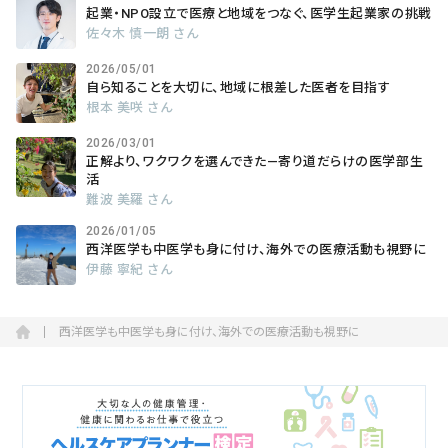
起業・NPO設立で医療と地域をつなぐ、医学生起業家の挑戦
佐々木 慎一朗 さん
2026/05/01
自ら知ることを大切に、地域に根差した医者を目指す
根本 美咲 さん
2026/03/01
正解より、ワクワクを選んできた―寄り道だらけの医学部生
活
難波 美羅 さん
2026/01/05
西洋医学も中医学も身に付け、海外での医療活動も視野に
伊藤 寧紀 さん
西洋医学も中医学も身に付け、海外での医療活動も視野に