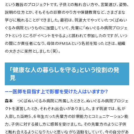
という趣旨のプロジェクトです。子供との触れ合い方や、言葉選び、姿勢、
説明の仕方とか、そもそもの診察のやり方や保健教育など、さまざまな
学びに触れることができました。最初は、筑波大でやっていたつくばぬい
ぐるみ病院というものに加盟していて、先輩に「ぬいぐるみ病院プロジェ
クトというところがイベントをやるよ」と誘われて参加したのですが、いつ
の間にか責任者になり、母体のIFMSAという名前を知ったときは、組織
の大きさに呆然としました（笑）。
「健康な人の暮らしを守る」という役割の発
見
――医師を目指す上で影響を受けた人はいますか？
森本
つくばぬいぐるみ病院に所属したときと、ぬいぐるみ病院プロジェ
クトを運営したとき、それぞれ出会いがありました。まず筑波では、私が
入部した当時５、６年生だった先輩方の診察能力とコミュニケーション能
力、子供に対する接し方に感銘を受けました。その先輩方のように子供
と触れ合えるようになりたいと思いながら活動をしていて、今の自分があ