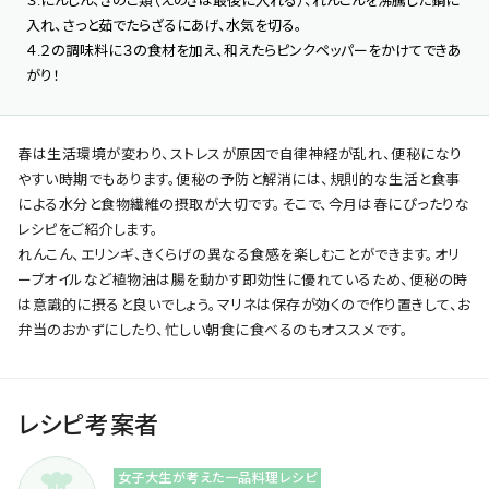
３.にんじん、きのこ類（えのきは最後に入れる）、れんこんを沸騰した鍋に
入れ、さっと茹でたらざるにあげ、水気を切る。
４.２の調味料に３の食材を加え、和えたらピンクペッパーをかけてできあ
がり！
春は生活環境が変わり、ストレスが原因で自律神経が乱れ、便秘になり
やすい時期でもあります。便秘の予防と解消には、規則的な生活と食事
による水分と食物繊維の摂取が大切です。そこで、今月は春にぴったりな
レシピをご紹介します。
れんこん、エリンギ、きくらげの異なる食感を楽しむことができます。オリ
ーブオイルなど植物油は腸を動かす即効性に優れているため、便秘の時
は意識的に摂ると良いでしょう。マリネは保存が効くので作り置きして、お
弁当のおかずにしたり、忙しい朝食に食べるのもオススメです。
レシピ考案者
女子大生が考えた一品料理レシピ