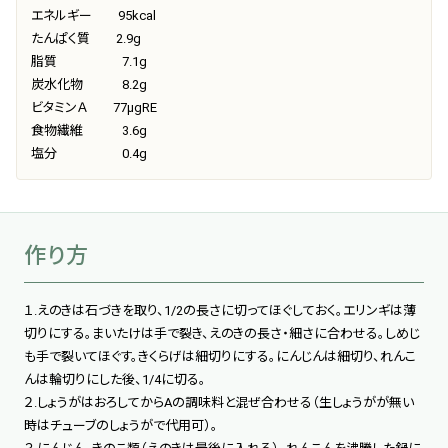
エネルギー 95kcal
たんぱく質 2.9g
脂質 7.1g
炭水化物 8.2g
ビタミンＡ 77μgRE
食物繊維 3.6g
塩分 0.4g
作り方
１.えのきは石づきを取り、1/2の長さに切ってほぐしておく。エリンギは薄
切りにする。まいたけは手で裂き、えのきの長さ・細さに合わせる。しめじ
も手で裂いてほぐす。きくらげは細切りにする。にんじんは細切り、れんこ
んは輪切りにした後、1/4に切る。
２.しょうがはおろしてからAの調味料と混ぜ合わせる（生しょうがが無い
時はチューブのしょうがで代用可）。