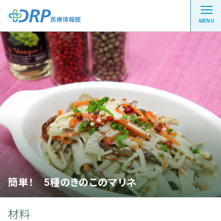
MENU
最新の注目記事
栄養健康レシピ
医療系学生記事
健康川柳
簡単！ 5種のきのこのマリネ
DRP医療情報館とは?
材料