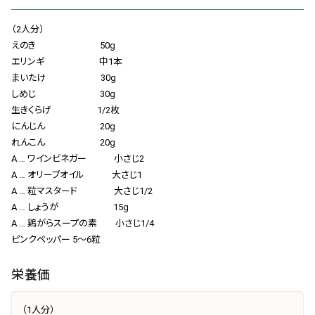
会社概要
（2人分）
お知らせ
えのき 50g
エリンギ 中1本
お問い合わせ
まいたけ 30g
しめじ 30g
生きくらげ 1/2枚
にんじん 20g
れんこん 20g
A … ワインビネガー 小さじ2
A … オリーブオイル 大さじ1
A … 粒マスタード 大さじ1/2
A … しょうが 15g
A … 鶏がらスープの素 小さじ1/4
ピンクペッパー 5〜6粒
栄養価
（1人分）