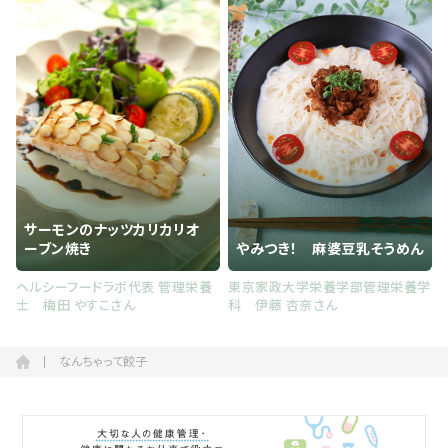
サーモンのナッツカリカリオ
ーブン焼き
やみつき！ 麻婆豆乳そうめん
ヘルシーフードラボ代表 管理栄養
東京家政大学栄養学部管理栄養学
士 梅田 やすこさん
科 伊藤 杏奈さん
なんちゃって餃子