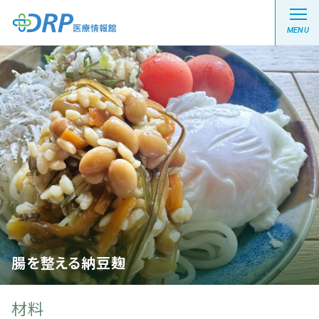
MENU
最新の注目記事
栄養健康レシピ
医療系学生記事
健康川柳
腸を整える納豆麹
DRP医療情報館とは?
材料