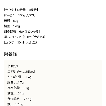
会社概要
【作りやすい分量 8食分】
お知らせ
にんじん 100g（1/2本）
米麹 60g
お問い合わせ
納豆 120g
刻み昆布 6g（ひとつかみ）
酒、みりん、水 各60ml（大さじ4）
しょうゆ 30ml（大さじ2）
栄養価
（1食分）
エネルギー……83kcal
たんぱく質……3.4g
脂質……1.7g
炭水化物……12g
食塩……0.1g
食物繊維……24.4g
鉄……8.7mg