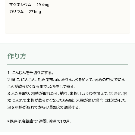
マグネシウム……29.4mg
カリウム……271mg
作り方
１.にんじんを千切りにする。
２.鍋に、にんじん、刻み昆布、酒、みりん、水を加えて、弱めの中火でにん
じんが軟らかくなるまで、ふたをして煮る。
３.ふたを取り、粗熱が取れたら、納豆、米麹、しょうゆを加えてよく混ぜ、容
器に入れて米麹が軟らかくなったら完成。米麹が硬い場合には沸かした
湯を粗熱が取れてから少量加えて調整する。
※保存は冷蔵庫で1週間。冷凍で1カ月。