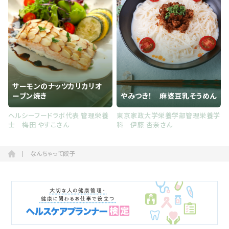
サーモンのナッツカリカリオ
ーブン焼き
やみつき！ 麻婆豆乳そうめん
ヘルシーフードラボ代表 管理栄養
東京家政大学栄養学部管理栄養学
士 梅田 やすこさん
科 伊藤 杏奈さん
なんちゃって餃子