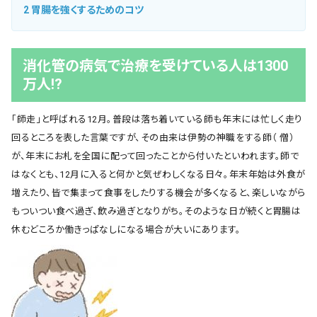
会社概要
2
胃腸を強くするためのコツ
お知らせ
消化管の病気で治療を受けている人は1300
お問い合わせ
万人!?
「師走」と呼ばれる12月。普段は落ち着いている師も年末には忙しく走り
回るところを表した言葉ですが、その由来は伊勢の神職をする師（ 僧）
が、年末にお札を全国に配って回ったことから付いたといわれます。師で
はなくとも、12月に入ると何かと気ぜわしくなる日々。年末年始は外食が
増えたり、皆で集まって食事をしたりする機会が多くなると、楽しいながら
もついつい食べ過ぎ、飲み過ぎとなりがち。そのような日が続くと胃腸は
休むどころか働きっぱなしになる場合が大いにあります。