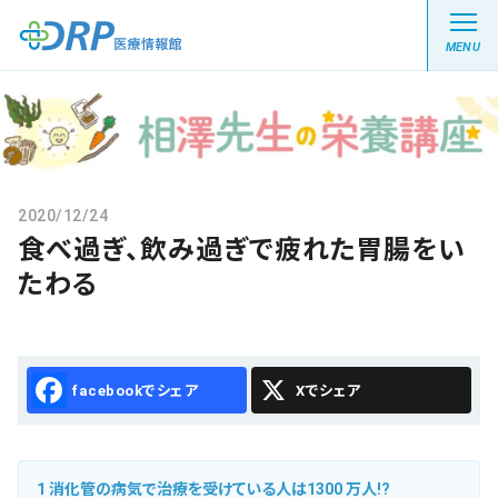
MENU
最新の注目記事
2020/12/24
食べ過ぎ、飲み過ぎで疲れた胃腸をい
栄養健康レシピ
たわる
医療系学生記事
健康川柳
Facebook
X
DRP医療情報館とは?
1
消化管の病気で治療を受けている人は1300 万人!?