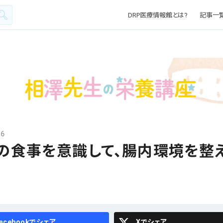
DRP医療情報館とは?
記事一
26
の食事を意識して、腸内環境を整
cebook
X