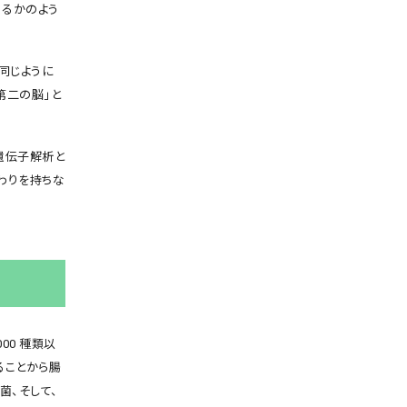
あるかのよう
同じように
第二の脳」と
遺伝子解析と
わりを持ちな
00 種類以
ることから腸
菌、そして、