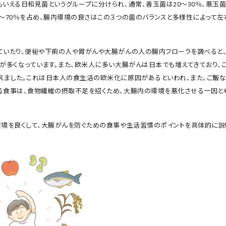
いえる日和見菌というグループに分けられ、通常、善玉菌は20～30％、悪玉菌
0～70％を占め、腸内環境の良さはこの３つの菌のバランスと多様性によって左
ていたり、便秘や下痢の人や胃がんや大腸がんの人の腸内フローラを調べると
が多くなっています。また、欧米人に多い大腸がんは日本でも増えてきており、こ
えました。これは日本人の食生活の欧米化に原因があるといわれ、また、ご飯
る食事は、食物繊維の摂取不足を招くため、大腸内の環境を悪化させる一因と
環境を良くして、大腸がんを防ぐための食事や生活習慣のポイントを具体的に説