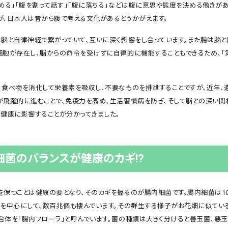
収める」「腹を割って話す」「腹に落ちる」などは腹に意思や態度を決める働きが
が、日本人は昔から腹で考える文化があるとうかがえます。
は脳と自律神経で繋がっていて、互いに深く影響をし合っています。また腸は脳と
細胞が存在し、脳からの命令を受けずに自律的に機能することもできるため、「
、食べ物を消化して栄養素を吸収し、不要なものを排泄することですが、近年、
が飛躍的に進むことで、免疫力を高め、生活習慣病を防ぎ、そして脳との深い関
の健康に影響することが分かってきました。
細菌のバランスが健康のカギ!?
を保つことは健康の要となり、そのカギを握るのが腸内細菌です。腸内細菌は10
腸を中心にして、数百兆個も棲んでいます。その群生する様子がお花畑に似てい
合体を「腸内フローラ」と呼んでいます。菌の種類は大きく分けると善玉菌、悪玉