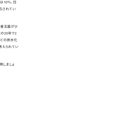
は10％、日
右されてい
、善玉菌が少
の20年で2
などの炭水化
考えられてい
明しましょ