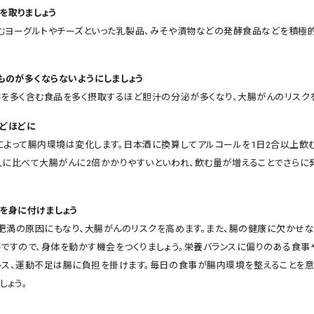
を取りましょう
むヨーグルトやチーズといった乳製品、みそや漬物などの発酵食品などを積極
いものが多くならないようにしましょう
肪を多く含む食品を多く摂取するほど胆汁の分泌が多くなり、大腸がんのリスク
ほどほどに
によって腸内環境は変化します。日本酒に換算してアルコールを1日2合以上飲
人に比べて大腸がんに2倍かかりやすいといわれ、飲む量が増えることでさらに
慣を身に付けましょう
肥満の原因にもなり、大腸がんのリスクを高めます。また、腸の健康に欠かせな
要ですので、身体を動かす機会をつくりましょう。栄養バランスに偏りのある食事
レス、運動不足は腸に負担を掛けます。毎日の食事が腸内環境を整えることを意
しょう。