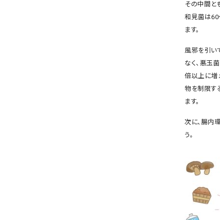
その中間とも
和見菌は6
ます。
風邪を引い
なく、悪玉菌
倍以上に増
物を制限す
ます。
次に、腸内
う。