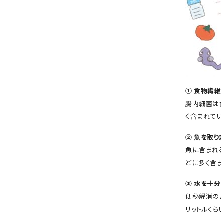
① 食物繊維
腸内細菌は
く含まれてい
② 魚を取り
魚に含まれる
どに多く含
③ 水を十分
便秘解消の
リットルくら