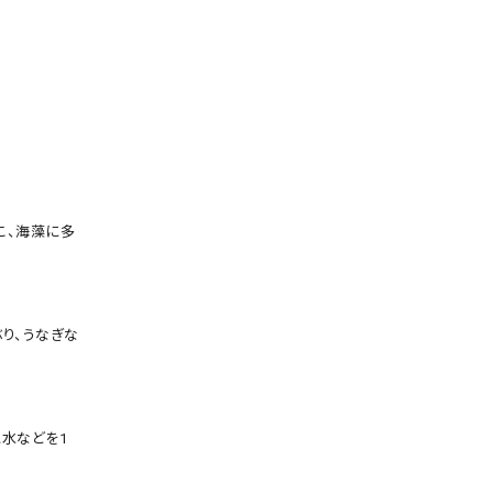
こ、海藻に多
ぶり、うなぎな
水などを1