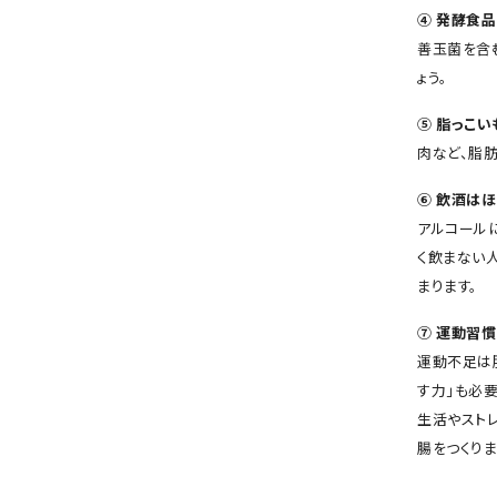
④ 発酵食品
善玉菌を含
ょう。
⑤ 脂っこ
肉など、脂
⑥ 飲酒は
アルコール
く飲まない
まります。
⑦ 運動習
運動不足は
す力」も必
生活やスト
腸をつくりま