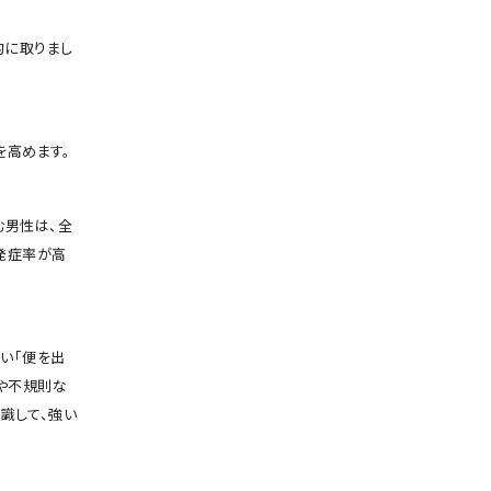
的に取りまし
を高めます。
む男性は、全
発症率が高
い「便を出
や不規則な
識して、強い