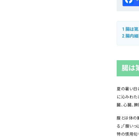
会社概要
お知らせ
1
腸は第
お問い合わせ
2
腸内細
腸は
夏の暑い日
に沁みわた
臓、心臓、脾
腹とは体の
る」「腹いっ
特の慣用句も