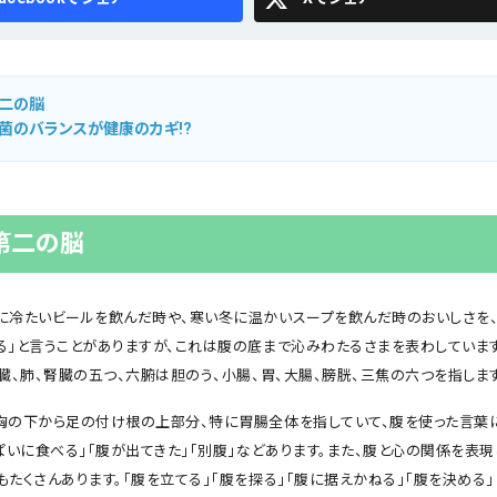
二の脳
菌のバランスが健康のカギ!?
第二の脳
に冷たいビールを飲んだ時や、寒い冬に温かいスープを飲んだ時のおいしさを、
る」と言うことがありますが、これは腹の底まで沁みわたるさまを表わしていま
臓、肺、腎臓の五つ、六腑は胆のう、小腸、胃、大腸、膀胱、三焦の六つを指します
胸の下から足の付け根の上部分、特に胃腸全体を指していて、腹を使った言葉
ぱいに食べる」「腹が出てきた」「別腹」などあります。また、腹と心の関係を表
たくさんあります。「腹を立てる」「腹を探る」「腹に据えかねる」「腹を決める」