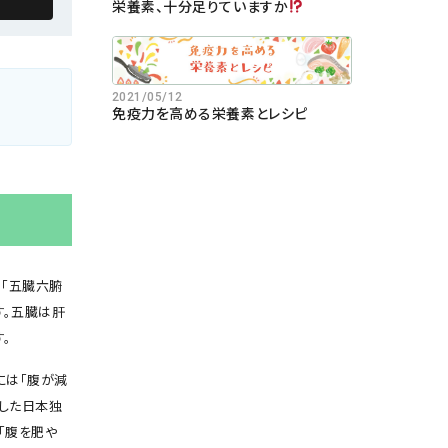
栄養素、十分足りていますか
2021/05/12
免疫力を高める栄養素とレシピ
「五臓六腑
す。五臓は肝
。
には「腹が減
現した日本独
「腹を肥や