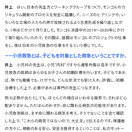
井上
はい。日本の先生方とワーキンググループをつくり、モンゴルのカ
リキュラム開発のプロセスを完全に踏襲して、ニーズのヒアリングや、い
ろいろな立場の人たちの声が反映されるよう合意形成を繰り返しなが
ら、1年ほどかけて作りました。モンゴル派遣中の2019～2020年にかけ
て取り組んでいたので、その間は、昼間はモンゴルのプロジェクトの仕事
をし、夜は日本の小児救急の仕事をするという感じでした。
――小児救急とは、子どもを対象とした救急ということですか。
井上
小児科の先生は、小児“内科”ですから通常外傷は苦手ですが、小
児救急の医師はあらゆるお子さんの初期診療を行います。子どもであれ
ば、熱でも腹痛でも、けがでも、どんな状況でも受け入れ、評価し、初期
治療をした上で、必要があれば専門の先生につなぎます。
例えば熱が出たとしても、ほとんどの場合はいわゆる風邪で、それほど心
配ありません。ただほんのわずか、命に関わる病気の可能性があります。
小児救急医は、まず命に関わる病気を考え、そうでないことを全て確認
した上で、「これらの病気ではないので、大丈夫」と伝えるのです。保護者
の方々に、根拠のある安心、安全を提供するということは、私のモットー