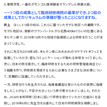
ル事務次官、一番右がモンゴル国保健省サランゲレル保健大臣。
――1つ目の成果として臨床研修病院の基準ができ、2つ目の
成果としてカリキュラムの準備が整ったことになりますね。
井上
はい。3つ目の柱は、これらに基づいたモデル地区への展開です。
モデル地区は、首都のウランバートルから北西400㎞ぐらいの位置にある
オルホン県で、2018年10月から地域の指導医による研修を行うことが決
まっていました。
それに先立ち2018年4月、オルホン県にわれわれのサテライトオフィスを
設置していただき、密なコミュニケーションが取れる体制をつくりました。
次に、日本の例を提示して、臨床研修をするための研修管理委員会とい
う組織を作り、研修医を育成するために必要なさまざまな決め事につい
て、定期的に協議していただきました。
一方、研修を行う先生方からは、指導者講習は受けたものの実際に指導
をしたことがなく、不安が大きいという声が寄せられていました。そのた
め、JICAの本邦研修（日本に招いて研修を受けていただく仕組み）を活
用し、2018年6月に先生方をお連れして日本の研修病院を視察しまし