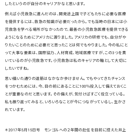
したというのが自分のキャリアかなと思います。
例えば小児救急に進んだのは、開発途上国で子どもたちに必要な医療
を提供するには、救急の知識が必要だったから。でも当時の日本には小
児救急を学べる場所がなかったので、最善の小児救急医療を提供できる
ようになるためにアメリカに渡りました。アメリカの研修でも、自分がや
りたいことのために必要だと思ったことは何でもやりました。今の私にと
って大事な要素は、国際協力、人材育成、地域医療ですが、この3つを貫
いているのが小児救急です。小児救急は私のキャリアの軸として大切に
したいですね。
思い描いた通りの道筋はなかなか歩けません。でもやってきたチャンス
をつかむためには、今、目の前にあることに100％投入して備えておくこ
とが重要なのだと思います。その備えが、気付けばすごく役立っている。
私も振り返ってみると、いろいろなことが今につながっているし、生かさ
れています。
＊2017年5月15日号 モンゴルへの２年間の赴任を目前に控えた井上