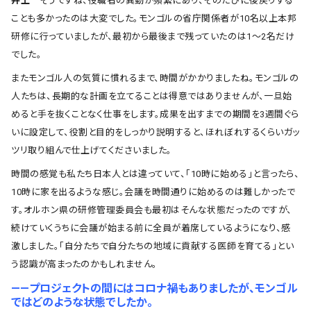
井上
そうですね、役職者の異動が頻繁にあり、そのたびに後戻りする
ことも多かったのは大変でした。モンゴルの省庁関係者が10名以上本邦
研修に行っていましたが、最初から最後まで残っていたのは1～2名だけ
でした。
またモンゴル人の気質に慣れるまで、時間がかかりましたね。モンゴルの
人たちは、長期的な計画を立てることは得意ではありませんが、一旦始
めると手を抜くことなく仕事をします。成果を出すまでの期間を3週間ぐら
いに設定して、役割と目的をしっかり説明すると、ほれぼれするくらいガッ
ツリ取り組んで仕上げてくださいました。
時間の感覚も私たち日本人とは違っていて、「10時に始める」と言ったら、
10時に家を出るような感じ。会議を時間通りに始めるのは難しかったで
す。オルホン県の研修管理委員会も最初はそんな状態だったのですが、
続けていくうちに会議が始まる前に全員が着席しているようになり、感
激しました。「自分たちで自分たちの地域に貢献する医師を育てる」とい
う認識が高まったのかもしれません。
――プロジェクトの間にはコロナ禍もありましたが、モンゴル
ではどのような状態でしたか。