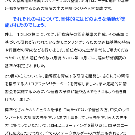
ための指導者の育成とカリキュラムの整備、3つ目は、モデル地区で臨床
研修を実施するための病院の中の制度づくりや人材育成です。
――それぞれの柱について、具体的にはどのような活動が実
施されたのでしょう。
井上
1つ目の柱については、研修病院の認定基準の作成、その基準に
基づいて研修が行われているかモニタリングするための評価基準の整備
や評価者の育成などを行いました。前任者の先生が非常にご尽力くださ
ったので、私の着任から数カ月後の2017年10月には、臨床研修病院の
基準が制定されました。
2つ目の柱については、指導医を育成する研修を開発し、さらにその研修
を指導する人（コアファシリテーター）を育成しました。また定期的に講
習会を実施するために、保健省の予算に盛り込んでもらえるよう働き掛
けたりしました。
標準化されたカリキュラムを作るに当たっては、保健省の方、中央のウラ
ンバートルの病院の先生方、地域で仕事をしている先生方、医大の先生
方に集まっていただいて、20回以上ミーティングを繰り返し、国民のニー
ズに応えるだけでなく、全てのステークホルダーの声が反映されるよう