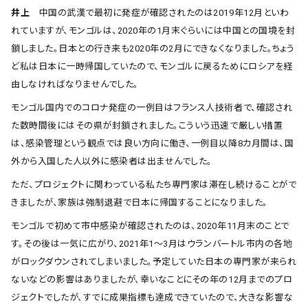
井上
中国の武漢で最初に発症が確認されたのは2019年12月といわ
れていますが、モンゴルは、2020年の1月末ぐらいには中国との国境を封
鎖しました。日本との行き来も2020年の2月にできなくなりました。ちょう
ど私は日本に一時帰国していたので、モンゴルに戻るためにロシアを経
由しなければなりませんでした。
モンゴル国内でのコロナ発症の一例目はフランス人技術者で、確認され
た数時間後にはその県が封鎖されました。こういう迅速で厳しい措置
は、感染管理という観点では良い方向に働き、一例目以降8カ月間は、国
外から入国した人以外に感染者は出ませんでした。
ただ、プロジェクトに関わっている私たち専門家は滞在し続けることがで
きましたが、家族は強制退避で日本に帰国することになりました。
モンゴルで初めて市中感染が確認されたのは、2020年11月末のことで
す。その後は一気に広がり、2021年1～3月はウランバートル市内の各地
がロックダウンされてしまいました。予定していた日本の専門家が来られ
ないなどの影響はありましたが、幸いなことにその年の12月までのプロ
ジェクトでしたが、すでに成果指標も達成できていたので、大きな影響な