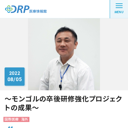
MENU
最新の注目記事
栄養健康レシピ
2022
08/05
医療系学生記事
健康川柳
～モンゴルの卒後研修強化プロジェク
トの成果～
DRP医療情報館とは?
国際医療
海外