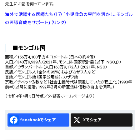
先生にお話を伺っています。
海外で活躍する医師たち（17）「小児救急の専門を活かし、モンゴル
の医師育成をサポート」（リンク）
■モンゴル国
面積／156万4,100平方キロメートル（日本の約４倍）
人口／340万9,939人（2021年、モンゴル国家統計局（以下「NSO」））
首都／ウランバートル（人口163万9,172人）（2021年、NSO）
民族／モンゴル人（全体の95％）およびカザフ人など
言語／モンゴル語（国家公用語）、カザフ語
宗教／チベット仏教など（社会主義時代は衰退していたが民主化（1990年
前半）以降に復活。1992年２月の新憲法は信教の自由を保障。）
（令和4年4月5日時点／外務省ホームページより）
Facebook
X