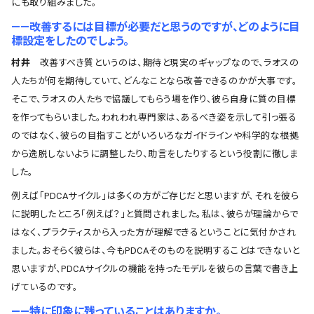
にも取り組みました。
――改善するには目標が必要だと思うのですが、どのように目
標設定をしたのでしょう。
村井
改善すべき質というのは、期待と現実のギャップなので、ラオスの
人たちが何を期待していて、どんなことなら改善できるのかが大事です。
そこで、ラオスの人たちで協議してもらう場を作り、彼ら自身に質の目標
を作ってもらいました。われわれ専門家は、あるべき姿を示して引っ張る
のではなく、彼らの目指すことがいろいろなガイドラインや科学的な根拠
から逸脱しないように調整したり、助言をしたりするという役割に徹しま
した。
例えば「PDCAサイクル」は多くの方がご存じだと思いますが、それを彼ら
に説明したところ「例えば？」と質問されました。私は、彼らが理論からで
はなく、プラクティスから入った方が理解できるということに気付かされ
ました。おそらく彼らは、今もPDCAそのものを説明することはできないと
思いますが、PDCAサイクルの機能を持ったモデルを彼らの言葉で書き上
げているのです。
――特に印象に残っていることはありますか。