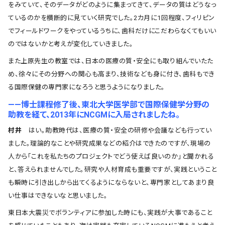
をみていて、そのデータがどのように集まってきて、データの質はどうなっ
ているのかを横断的に見ていく研究でした。2カ月に1回程度、フィリピン
でフィールドワークをやっているうちに、歯科だけにこだわらなくてもいい
のではないかと考えが変化していきました。
また上原先生の教室では、日本の医療の質・安全にも取り組んでいたた
め、徐々にその分野への関心も高まり、技術なども身に付き、歯科もでき
る国際保健の専門家になろうと思うようになりました。
――博士課程修了後、東北大学医学部で国際保健学分野の
助教を経て、2013年にNCGMに入局されましたね。
村井
はい。助教時代は、医療の質・安全の研修や会議なども行ってい
ました。理論的なことや研究成果などの紹介はできたのですが、現場の
人から「これを私たちのプロジェクトでどう使えば良いのか」と聞かれる
と、答えられませんでした。研究や人材育成も重要ですが、実践ということ
も瞬時に引き出しから出てくるようにならないと、専門家としてあまり良
い仕事はできないなと思いました。
東日本大震災でボランティアに参加した時にも、実践が大事であること