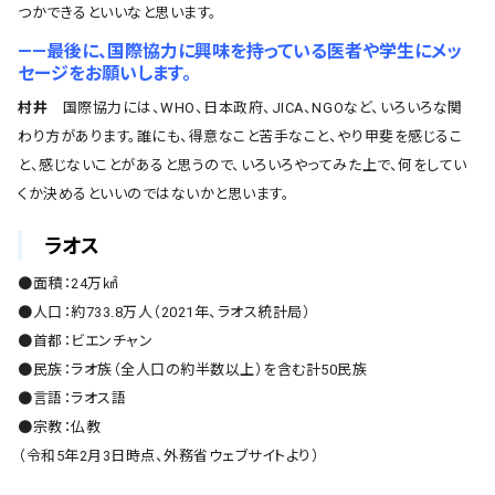
つかできるといいなと思います。
――最後に、国際協力に興味を持っている医者や学生にメッ
セージをお願いします。
村井
国際協力には、WHO、日本政府、JICA、NGOなど、いろいろな関
わり方があります。誰にも、得意なこと苦手なこと、やり甲斐を感じるこ
と、感じないことがあると思うので、いろいろやってみた上で、何をしてい
くか決めるといいのではないかと思います。
ラオス
●面積：24万㎢
●人口：約733.8万人（2021年、ラオス統計局）
●首都：ビエンチャン
●民族：ラオ族（全人口の約半数以上）を含む計50民族
●言語：ラオス語
●宗教：仏教
（令和5年2月3日時点、外務省ウェブサイトより）