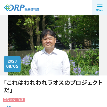
MENU
最新の注目記事
栄養健康レシピ
2023
08/05
医療系学生記事
健康川柳
「これはわれわれラオスのプロジェクト
だ」
DRP医療情報館とは?
国際医療
海外