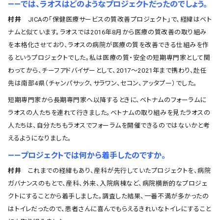
――では、ラオスはどのようなプロジェクトだったのでしょう。
村井
JICAの「保健医療サービスの質改善プロジェクト」で、経緯はベト
ナムと似ています。ラオスでは2016年8月から医療の質改善の取り組み
を本格化させており、ラオスの病院が医療の質を改善できる仕組みを作
るというプロジェクトでした。私は医療の質・安全の短期専門家として関
わってから、チーフアドバイザーとして、2017～2021年まで携わり、赴任
先は南部4県（チャンパサック、サラワン、セコン、アッタプー）でした。
短期専門家から長期専門家へ以降するときに、ベトナムのフォーラムに
ラオスの人たちを連れて行きました。ベトナムの取り組みを見たラオスの
人たちは、自分たちもラオスでフォーラムを開催できるのではないかと考
えるようになりました。
――プロジェクトでは何から着手したのですか。
村井
これまでの経緯もあり、産科が先行していたプロジェクトを、病院
ガバナンスのもとで、産科、外来、入院病棟など、病院横断的なプロジェ
クトにすることから着手しました。調査した結果、一番不満が多かったの
はトイレだったので、患者さんに喜んでもらえるきれいなトイレにすること