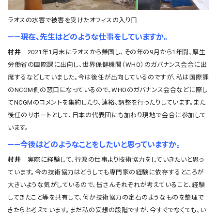
ラオスの水害で被害を受けたオフィスの入り口
――現在、先生はどのような仕事をしていますか。
村井
2021年1月末にラオスから帰国し、その年の9月から1年間、厚生
労働省の国際課に出向し、世界保健機関（WHO）のガバナンス会合に出
席するなどしていました。今は後任が出向しているのですが、私は国際課
のNCGM側の窓口になっているので、WHOのガバナンス会合などに際し
てNCGMのコメントを集約したり、連絡、調整を行ったりしています。また
後任のサポートとして、日本の代表団にも加わり現地で会合に参加して
います。
――今後はどのようなことをしたいと思っていますか。
村井
実際に経験して、行政の仕事より技術協力をしていきたいと思っ
ています。今の技術協力はどうしても専門家の経験に依存するところが
大きいような気がしているので、皆さんそれぞれが考えていること、経験
してきたこと等を共有して、何か技術協力の定石のようなものを整理で
きたらと考えています。まだ私の妄想の段階ですが、今すぐでなくても、い