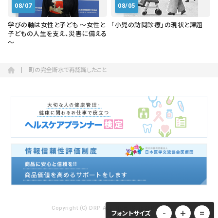
08/07
08/05
学びの軸は女性と子ども ～女性と
「小児の訪問診療」の現状と課題
子どもの人生を支え、災害に備える
～
町の完全断水で再認識したこと
Copyright (C) DRP ALL RIGHTS RESERVED.
-
+
=
フォントサイズ