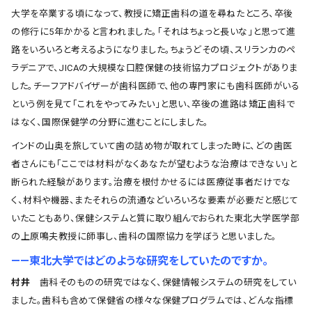
大学を卒業する頃になって、教授に矯正歯科の道を尋ねたところ、卒後
の修行に5年かかると言われました。「それはちょっと長いな」と思って進
路をいろいろと考えるようになりました。ちょうどその頃、スリランカのペ
ラデニアで、JICAの大規模な口腔保健の技術協力プロジェクトがありま
した。チーフアドバイザーが歯科医師で、他の専門家にも歯科医師がいる
という例を見て「これをやってみたい」と思い、卒後の進路は矯正歯科で
はなく、国際保健学の分野に進むことにしました。
インドの山奥を旅していて歯の詰め物が取れてしまった時に、どの歯医
者さんにも「ここでは材料がなくあなたが望むような治療はできない」と
断られた経験があります。治療を根付かせるには医療従事者だけでな
く、材料や機器、またそれらの流通などいろいろな要素が必要だと感じて
いたこともあり、保健システムと質に取り組んでおられた東北大学医学部
の上原鳴夫教授に師事し、歯科の国際協力を学ぼうと思いました。
――東北大学ではどのような研究をしていたのですか。
村井
歯科そのものの研究ではなく、保健情報システムの研究をしてい
ました。歯科も含めて保健省の様々な保健プログラムでは、どんな指標