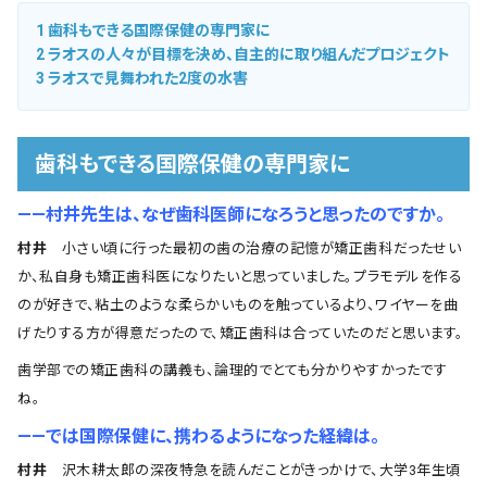
1
歯科もできる国際保健の専門家に
2
ラオスの人々が目標を決め、自主的に取り組んだプロジェクト
3
ラオスで見舞われた2度の水害
歯科もできる国際保健の専門家に
――村井先生は、なぜ歯科医師になろうと思ったのですか。
村井
小さい頃に行った最初の歯の治療の記憶が矯正歯科だったせい
か、私自身も矯正歯科医になりたいと思っていました。プラモデルを作る
のが好きで、粘土のような柔らかいものを触っているより、ワイヤーを曲
げたりする方が得意だったので、矯正歯科は合っていたのだと思います。
歯学部での矯正歯科の講義も、論理的でとても分かりやすかったです
ね。
――では国際保健に、携わるようになった経緯は。
村井
沢木耕太郎の深夜特急を読んだことがきっかけで、大学3年生頃