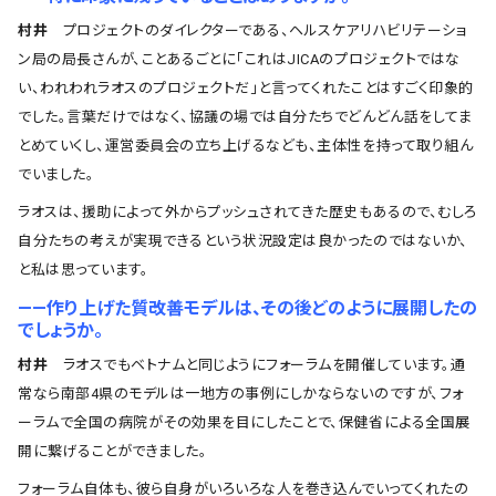
村井
プロジェクトのダイレクターである、ヘルスケアリハビリテーショ
ン局の局長さんが、ことあるごとに「これはJICAのプロジェクトではな
い、われわれラオスのプロジェクトだ」と言ってくれたことはすごく印象的
でした。言葉だけではなく、協議の場では自分たちでどんどん話をしてま
とめていくし、運営委員会の立ち上げるなども、主体性を持って取り組ん
でいました。
ラオスは、援助によって外からプッシュされてきた歴史もあるので、むしろ
自分たちの考えが実現できるという状況設定は良かったのではないか、
と私は思っています。
――作り上げた質改善モデルは、その後どのように展開したの
でしょうか。
村井
ラオスでもベトナムと同じようにフォーラムを開催しています。通
常なら南部4県のモデルは一地方の事例にしかならないのですが、フォ
ーラムで全国の病院がその効果を目にしたことで、保健省による全国展
開に繋げることができました。
フォーラム自体も、彼ら自身がいろいろな人を巻き込んでいってくれたの