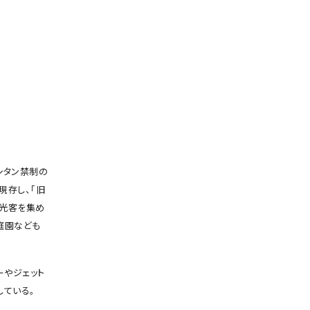
シタン禁制の
現存し、「旧
観光客を集め
庭園なども
ーやジェット
している。