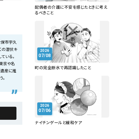
配偶者の介護に不安を感じたときに考え
るべきこと
世保市宇久
くの潜伏キ
2026
07/08
している。
東京や名
町の完全断水で再認識したこと
界遺産に推
う。
2026
07/06
ナイチンゲールと緩和ケア