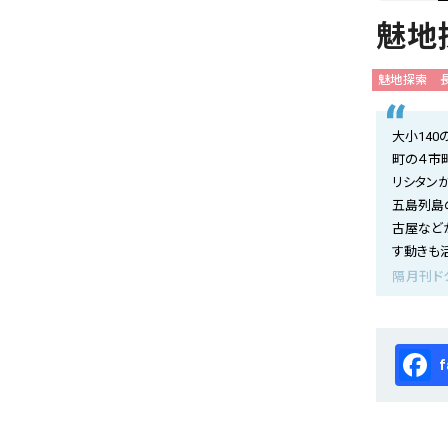
会社概要
魅地
お知らせ
魅地探索
お問い合わせ
大小14
町の４市
リシタン
五島列島
古屋など
す動きも
隔月刊ド
Fa