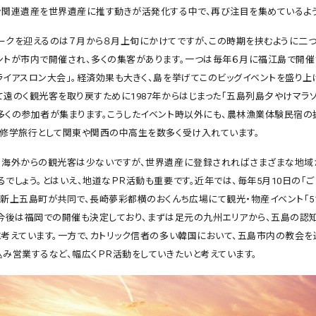
ン関連遺産を世界遺産に推す動きが活発化する中で、再び注目を集めているよう
ークを迎えるのは７月から８月上旬にかけてですが、この時期を挟むように二
ントが市内で開催され、多くの集客があります。一つは毎年６月に福江島で開催
ライアスロン大会」。経済効果も大きく、島を挙げてこのビッグイベントを盛り上げ
て遠のく観光客を取り戻すために1987年からはじまった「五島列島夕やけマラ
多くの参加者が集まります。こうしたイベント時以外にも、農林漁業体験民宿の
型修学旅行として関東や関西の中高生を数多く受け入れています。
、海外からの観光客は少ないですが、世界遺産に登録されればさまざまな地域
でしょう。とはいえ、地道なＰＲ活動も重要です。近年では、毎年5月10日の「ご
と新上五島町が共同で、長崎夢彩都横のおくんち広場にて観光・物産イベント「5
。今後は福岡での開催も決定しており、まずは足元の九州エリアから、五島の認
と考えています。一方で、カトリック信者の多い韓国において、五島市内の教会を
込み営業するなど、幅広くＰＲ活動をしていきたいと考えています。