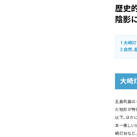
歴史
陰影
1
大崎灯
2
自然、
大崎
五島列島は
だ地形が特
以下。ほか
本一美しい
崎灯台など