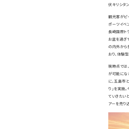
伏キリシタ
観光客がピ
ポーツイベ
長崎国際ト
お盆を過ぎ
の内外から
おり、体験
現時点では
が可能になる
に、五島市
り」を実施
ていきたい
アーを売り