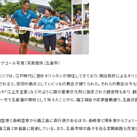
ングゴール写真（写真提供；五島市）
エリアは、江戸時代に潜伏キリシタンが移住してきており、明治政府によるキリ
されると、信仰の拠点としていくつもの教会が建てられた。それらの教会は今も
」や「江上天主堂」などのように国の重要文化財に指定された建造物もあり、
た一方で五島藩の領地として栄えたことから、福江城趾や武家屋敷通り、五島氏
岡空港と長崎空港から福江島に直行便があるほか、長崎港と博多港からフェリ
、福江島と奈留島に就航している。また、五島市域の島々を巡る定期航路も充実