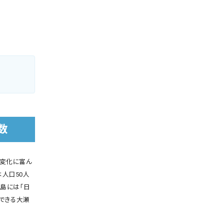
数
と変化に富ん
人口50人
島には「日
できる大瀬