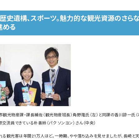
、歴史遺構、スポーツ。魅力的な観光資源のさら
進める
市観光物産課・課長補佐（観光物産班長）角野隆氏（左）と同課の香川諒一氏（右
交流員できている朴善姈（パク ソンヨン）さん（中央）
れる観光客は年間21万人ほど。一時期、やや落ち込みを見せましたが、長崎と