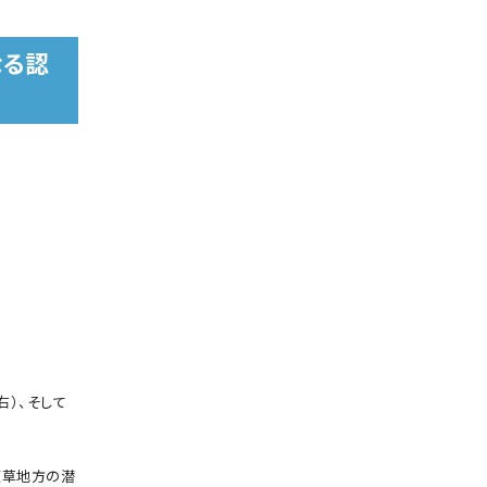
なる認
）、そして
天草地方の潜