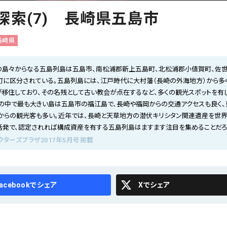
探索(7) 長崎県五島市
長崎県
0の島々からなる五島列島は五島市、南松浦郡新上五島町、北松浦郡小値賀町、佐
町に区分されている。五島列島には、江戸時代に大村藩（長崎の外海地方）から多
が移住しており、その名残として古い教会が点在するなど、多くの観光スポットを有
の中で最も大きい島は五島市の福江島で、長崎や福岡からの交通アクセスも良く、
からの観光客も多い。近年では、長崎と天草地方の潜伏キリシタン関連遺産を世
活発で、認定されれば構成資産を有する五島列島はますます注目を集めることだろ
クターズプラザ2017年5月号掲載
cebook
X