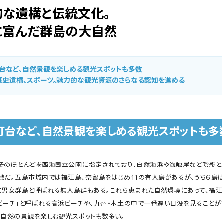
的な遺構と伝統文化。
に富んだ群島の大自然
台など、自然景観を楽しめる観光スポットも多数
歴史遺構、スポーツ。魅力的な観光資源のさらなる認知を進める
灯台など、自然景観を楽しめる観光スポットも多
そのほとんどを西海国立公園に指定されており、自然海浜や海触崖など陰影
徴だ。五島市域内では福江島、奈留島をはじめ11の有人島があるが、うち６島は
に男女群島と呼ばれる無人島群もある。これら恵まれた自然環境にあって、福江
ビーチ」と呼ばれる高浜ビーチや、九州・本土の中で一番遅い日没を見ることが
、自然の景観を楽しむ観光スポットも数多い。