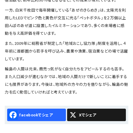
宿泊数も、前年比約30％増となるなど、その成果が現れています。
一方、白米千枚田で毎年開催している「あぜのきらめき」は、太陽光を利
用したLEDでピンク色と黄色が交互に光る「ペットボタル」を２万個以上
田んぼのあぜ道に設置したイルミネーションであり、多くの来場者に感
動を与え高評価を得ています。
また、2009年に総務省が制定した「地域おこし協力隊」制度を活用し、４
年前に首都圏から若手を呼び込み、農業や漁業、宿泊業などの場で活躍
しています。
輪島の人間は元来、商売っ気がなく自分たちをアピールするのも苦手。
また人口減少が進むなかでは、地域の人間だけで新しいことに着手する
にも限界があります。今後は、地域外の方々の力を借りながら、輪島の魅
力を広く発信していければと考えています。
Facebook
X