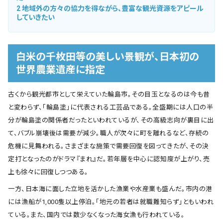
2
地域外の方々の協力を得ながら、豊富な観光資源をアピール
していきたい
白米の千枚田等の美しい景観が、日本初の
世界農業遺産に指定
古くから観光都市として栄えていた輪島市。その目玉となるのは今も昔
と変わらず、「輪島塗」に代表される工芸品である。全盛期には人口の半
分が輪島塗の関係者だったといわれているが、その高級志向が裏目に出
て、バブル崩壊後は需要が減少。職人が次々に町を離れるなど、存続の
危機に見舞われる。さまざまな施策で需要回復を図ってきたが、その決
定打となったのがドラマ『まれ』だ。若年層を中心に認知度が上がり、売
上も徐々に回復しつつある。
一方、日本海に面した立地を活かした漁業や水産業も盛んだ。市内の港
には漁船が1,000隻以上停泊。「地元の若者は就職難知らず」ともいわれ
ている。また、国内では数少なくなった海女漁も行われている。