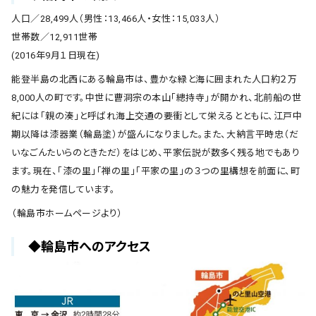
人口／28,499人（男性：13,466人・女性：15,033人）
世帯数／12,911世帯
(2016年9月１日現在)
能登半島の北西にある輪島市は、豊かな緑と海に囲まれた人口約２万
8,000人の町です。中世に曹洞宗の本山「總持寺」が開かれ、北前船の世
紀には「親の湊」と呼ばれ海上交通の要衝として栄えるとともに、江戸中
期以降は漆器業（輪島塗）が盛んになりました。また、大納言平時忠（だ
いなごんたいらのときただ）をはじめ、平家伝説が数多く残る地でもあり
ます。現在、「漆の里」「禅の里」「平家の里」の３つの里構想を前面に、町
の魅力を発信しています。
（輪島市ホームページより）
◆輪島市へのアクセス