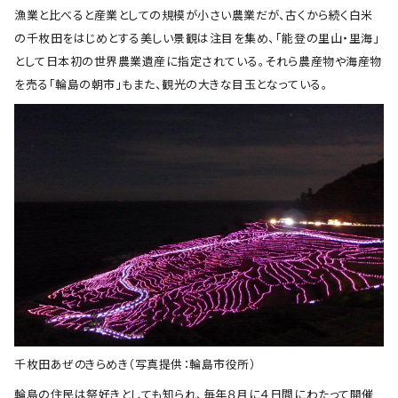
漁業と比べると産業としての規模が小さい農業だが、古くから続く白米
の千枚田をはじめとする美しい景観は注目を集め、「能登の里山・里海」
として日本初の世界農業遺産に指定されている。それら農産物や海産物
を売る「輪島の朝市」もまた、観光の大きな目玉となっている。
千枚田あぜのきらめき（写真提供：輪島市役所）
輪島の住民は祭好きとしても知られ、毎年８月に４日間にわたって開催