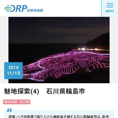
MENU
最新の注目記事
栄養健康レシピ
2016
11/15
医療系学生記事
健康川柳
魅地探索(4) 石川県輪島市
魅地探索
石川県
DRP医療情報館とは?
連載・へき地医療で取り上げた舳倉島を擁する石川県輪島市は、能登