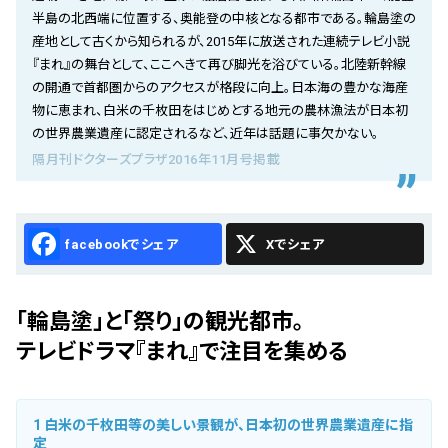
会社概要
半島の北西端に位置する、奥能登の中核となる都市である。輪島塗の
産地として古くから知られるが、2015年に放送された連続テレビ小説
お知らせ
『まれ』の舞台として、ここへきて再び脚光を浴びている。北陸新幹線
の開通で首都圏からのアクセスが格段に向上。日本海の豊かな海産
お問い合わせ
物に恵まれ、白米の千枚田をはじめとする地元の農林漁法が日本初
の世界農業遺産に認定されるなど、近年は話題に事欠かない。
隔月刊ドクターズプラザ2016年11月号掲載
Facebook
X
「輪島塗」と「祭り」の観光都市。
テレビドラマ『まれ』で注目を集める
1
白米の千枚田等の美しい景観が、日本初の世界農業遺産に指
定