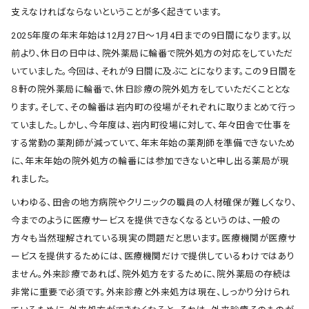
支えなければならないということが多く起きています。
2025年度の年末年始は12月27日～1月4日までの9日間になります。以
前より、休日の日中は、院外薬局に輪番で院外処方の対応をしていただ
いていました。今回は、それが９日間に及ぶことになります。この９日間を
８軒の院外薬局に輪番で、休日診療の院外処方をしていただくこととな
ります。そして、その輪番は岩内町の役場がそれぞれに取りまとめて行っ
ていました。しかし、今年度は、岩内町役場に対して、年々田舎で仕事を
する常勤の薬剤師が減っていて、年末年始の薬剤師を準備できないため
に、年末年始の院外処方の輪番には参加できないと申し出る薬局が現
れました。
いわゆる、田舎の地方病院やクリニックの職員の人材確保が難しくなり、
今までのように医療サービスを提供できなくなるというのは、一般の
方々も当然理解されている現実の問題だと思います。医療機関が医療サ
ービスを提供するためには、医療機関だけで提供しているわけではあり
ません。外来診療であれば、院外処方をするために、院外薬局の存続は
非常に重要で必須です。外来診療と外来処方は現在、しっかり分けられ