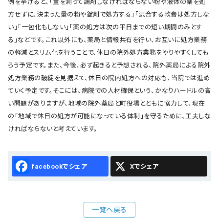
例を挙げると、「量を測って調剤しなければならない粉や液体の薬を処
方せずに、決まった量の粉や錠剤で処方する」「混合する軟膏は処方しな
い」「一包化もしない」「薬の処方は次の平日までの短い期間のみとす
る」などです。これ以外にも、薬局と情報共有を行い、お互いに処方業務
の軽減とスリム化を行うことで、休日の院外処方業務をやりやすくしても
らう予定です。また、今後、必ず起きると予想される、院外薬局による院外
処方業務の破綻を見据えて、休日の院内処方への対応も、当院では進め
ていく予定です。そこには、病院での人材確保という、かなりハードルの高
い問題がありますが、地域の院外薬局と町役場とともに協力して、現在
の「地域で休日の処方が可能になっている体制」を守るために、工夫しな
ければならないと考えています。
Facebook
X
一覧へ戻る