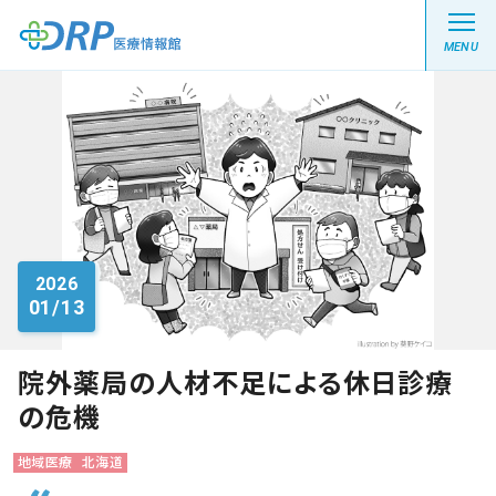
MENU
最新の注目記事
栄養健康レシピ
2026
01/13
医療系学生記事
健康川柳
院外薬局の人材不足による休日診療
の危機
DRP医療情報館とは?
地域医療
北海道