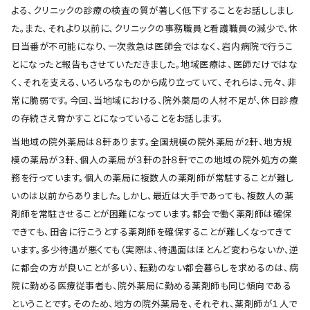
よる、クリニックの診療の検査の質が著しく低下することをお話ししまし
た。また、それより以前に、クリニックの事務職員と看護職員の減少で、休
日当番が不可能になり、一次救急は医師会ではなく、岩内病院で行うこ
とになったと報告もさせていただきました。地域医療は、医師だけではな
く、それを支える、いろいろなものから成り立っていて、それらは、元々、非
常に脆弱です。今回、当地域における、院外薬局の人材不足が、休日診療
の存続さえ脅かすことになっていることをお話します。
当地域の院外薬局は８軒あります。全国規模の院外薬局が2軒、地方規
模の薬局が３軒、個人の薬局が３軒の計８軒でこの地域の院外処方の業
務を行っています。個人の薬局に複数人の薬剤師が常駐することが難し
いのは以前からありました。しかし、最近は大手であっても、複数人の薬
剤師を常駐させることが困難になっています。都会で働く薬剤師は確保
できても、田舎に行こうとする薬剤師を確保することが難しくなってきて
います。多少待遇が悪くても（実際は、待遇面はほとんど変わらないか、逆
に都会の方が良いことが多い）、転勤のない都会暮らしを求めるのは、病
院に勤める医療従事者も、院外薬局に勤める薬剤師も同じ傾向である
ということです。そのため、地方の院外薬局を、それぞれ、薬剤師が１人で