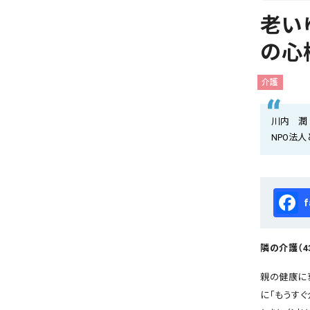
会社概要
老い
お知らせ
の心
お問い合わせ
介護
川内 潤
NPO法
Fa
隣の介護（4
親の健康に
に「もうす