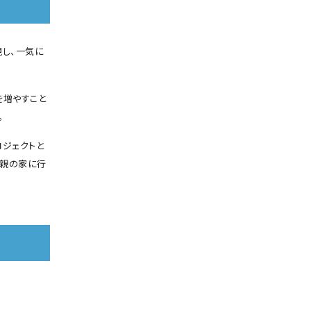
視し、一気に
を増やすこと
。
ロジェクトと
父親の家に行