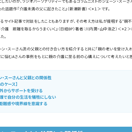
にしたいのが、ラジオパーソナリティーでもあるコラムニストのジェーン・スーさ
った話題作『介護未満の父に起きたこと』（新潮新書）＜※１＞です。
あるサイト記事で対談をしたこともありますが、その考え方は私が提唱する“親
孝介護 距離を取るからうまくいく』（日経BP）著者：川内潤・山中浩之）＜※２
た。
ーン・スーさん流の父親との付き合い方を紹介すると共に「親の老いを受け入れ
ずに悩むAさんの事例をもとに親の介護に至る前の心構えについて考えたいと思
ン・スーさんと父親との関係性
んのケース】
外からサポートを受ける
護で自分の生活を犠牲にしない
距離感や境界線を意識する