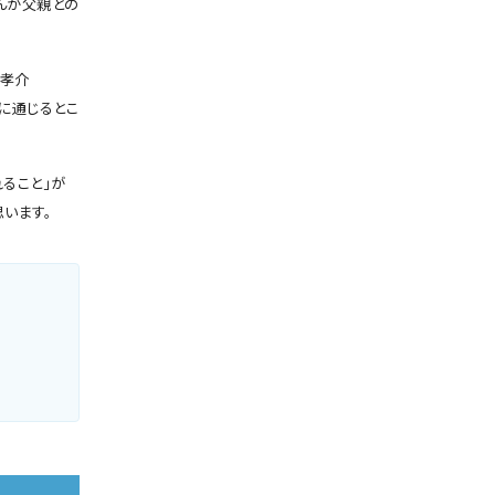
んが父親との
不孝介
＞に通じるとこ
ること」が
います。