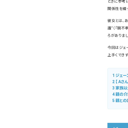
ときに参考
関係性を綴
彼女とは、
護”（『親不
ろがありまし
今回はジェ
上手くでき
1
ジェー
2
【 Aさ
3
家族以
4
親の介
5
親との