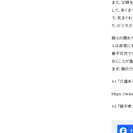
また、父親を
して、あく
で、気まぐ
り、ビジネス
親との関わ
とは非常に
要不可欠で
おくことが
まず、親の
※1 『介護
https://ww
※2 『親不
Fa