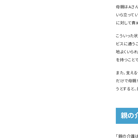
母親はAさ
いら立って
に対して責
こういった
ビスに通う
地よくいら
を持つこと
また、支え
だけで母親
うとすると
親の
「親の介護