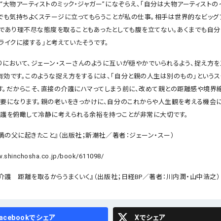
“大物アーティストのミック・ジャガー”になぞらえ、「自分は大物アーティストの
までも気持ちよくステージに立ってもらうことが私の仕事。相手は世界的なビッグ
れであり理不尽な態度を取ることもあったとしても腹を立てない。あくまでも自
ライクに接する」と考えていたそうです。
りにおいて、ジェーン・スーさんのように互いが穏やかでいられるよう、捉え方を
有効です。このような捉え方をするには、「自分と親の人生は別のもの」というス
す。だからこそ、直接の介護にハマってしまう前に、改めて親との距離感や境界
重要になります。親の老いをきっかけに、自分のこれからや人生観を考える機会に
介護を俯瞰して冷静に考えられる余裕を持つことが非常に大切です。
未満の父に起きたこと』（出版社；新潮社／著者：ジェーン・スー）
w.shinchosha.co.jp/book/611098/
孝介護 距離を取るからうまくいく』（出版社；日経BP／著者：川内潤・山中浩之）
cebook
X