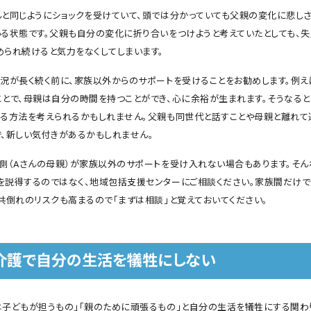
んと同じようにショックを受けていて、頭では分かっていても父親の変化に悲し
いる状態です。父親も自分の変化に折り合いをつけようと考えていたとしても、失
められ続けると気力をなくしてしまいます。
状況が長く続く前に、家族以外からのサポートを受けることをお勧めします。例え
ことで、母親は自分の時間を持つことができ、心に余裕が生まれます。そうなると
れる方法を考えられるかもしれません。父親も同世代と話すことや母親と離れて
で、新しい気付きがあるかもしれません。
る側（Aさんの母親）が家族以外のサポートを受け入れない場合もあります。そん
を説得するのではなく、地域包括支援センターにご相談ください。家族間だけで
、共倒れのリスクも高まるので「まずは相談」と覚えておいてください。
介護で自分の生活を犠牲にしない
は子どもが担うもの」「親のために頑張るもの」と自分の生活を犠牲にする関わ