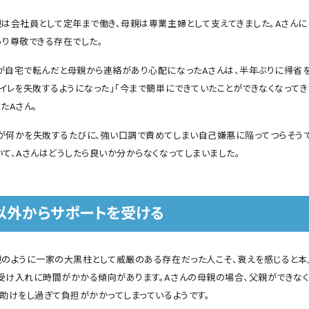
親は会社員として定年まで働き、母親は専業主婦として支えてきました。Aさんに
あり尊敬できる存在でした。
が自宅で転んだと母親から連絡があり心配になったAさんは、半年ぶりに帰省を
イレを失敗するようになった」「今まで簡単にできていたことができなくなってき
たAさん。
が何かを失敗するたびに、強い口調で責めてしまい自己嫌悪に陥ってつらそうで
いて、Aさんはどうしたら良いか分からなくなってしまいました。
以外からサポートを受ける
親のように一家の大黒柱として威厳のある存在だった人こそ、衰えを感じると本
受け入れに時間がかかる傾向があります。Aさんの母親の場合、父親ができなく
手助けをし過ぎて負担がかかってしまっているようです。