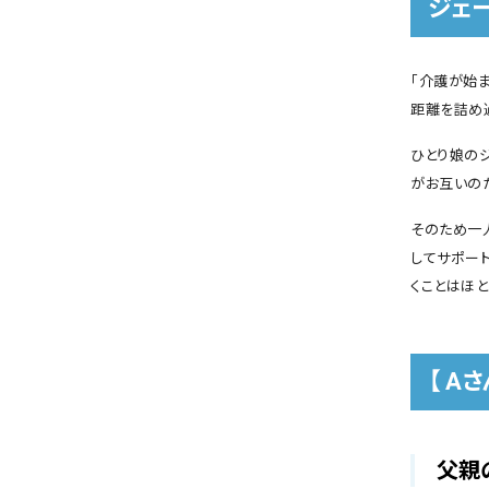
ジェ
「介護が始
距離を詰め
ひとり娘の
がお互いの
そのため一
してサポー
くことはほと
【 A
父親