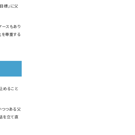
を目標」に父
ケースもあり
生を尊重する
止めること
いつつある父
活を立て直