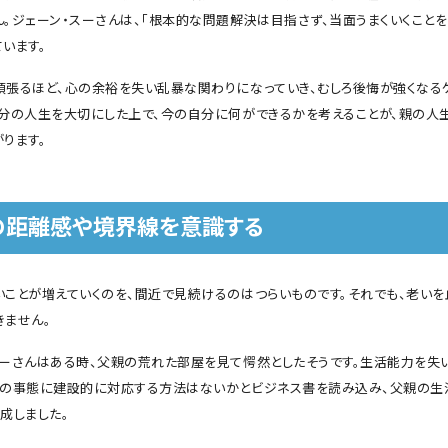
ん。ジェーン・スーさんは、「根本的な問題解決は目指さず、当面うまくいくこと
います。
頑張るほど、心の余裕を失い乱暴な関わりになっていき、むしろ後悔が強くなる
自分の人生を大切にした上で、今の自分に何ができるかを考えることが、親の人
ります。
の距離感や境界線を意識する
いことが増えていくのを、間近で見続けるのはつらいものです。それでも、老いを
きません。
スーさんはある時、父親の荒れた部屋を見て愕然としたそうです。生活能力を失
この事態に建設的に対応する方法はないかとビジネス書を読み込み、父親の生
成しました。