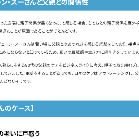
ーン・スーさんと父親との関係性
まった途端に親子関係が悪くなった」と感じる場合、もともとの親子関係を度外
過ぎたことが原因であることがほとんどです。
ジェーン・スーさんは若い頃に父親とのあつれきを感じる経験をしており、接点
ためにならないと知っているため、互いの距離感や生き方に線引きをしています
人暮らしをする80代の父親のケアをビジネスライクに考え、親子で取り組むプ
トしてきました。電話をすることがあっても、日々のケアはアウトソーシングし、
んどないそうです。
さんのケース】
の老いに戸惑う