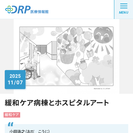
MENU
最新の注目記事
栄養健康レシピ
2025
11/07
医療系学生記事
健康川柳
緩和ケア病棟とホスピタルアート
緩和ケア
DRP医療情報館とは?
小田浩之（おだ こうじ）