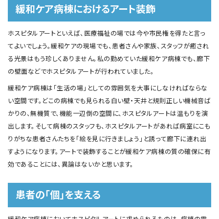
緩和ケア病棟におけるアート装飾
ホスピタルアートといえば、医療福祉の場では今や市民権を得たと言っ
てよいでしょう。緩和ケアの現場でも、患者さんや家族、スタッフが癒され
る光景はもう珍しくありません。私の勤めていた緩和ケア病棟でも、廊下
の壁面などでホスピタルアートが行われていました。
緩和ケア病棟は｢生活の場｣としての雰囲気を大事にしなければならな
い空間です。どこの病棟でも見られる白い壁・天井と規則正しい機械音ば
かりの、無機質で、機能一辺倒の空間に、ホスピタルアートは温もりを演
出します。そして病棟のスタッフも、ホスピタルアートがあれば病室にこも
りがちな患者さんたちを｢絵を見に行きましょう｣と誘って廊下に連れ出
すようになります。アートで装飾することが緩和ケア病棟の質の確保に有
効であることには、異論はないかと思います。
患者の｢個｣を支える