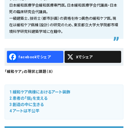
会社概要
日本緩和医療学会緩和医療専門医。日本緩和医療学会代議員・日本
死の臨床研究会代議員。
お知らせ
一級建築士、技術士（都市計画）の資格を持つ異色の緩和ケア医。現
在は緩和ケア病棟（設計）の研究のため、東京都立大学大学院都市環
お問い合わせ
境科学研究科建築学域に在籍中。
Facebook
X
「緩和ケア」の現状と課題（８）
1
緩和ケア病棟におけるアート装飾
2
患者の｢個｣を支える
3
創造の中に生きる
4
アートは不公平