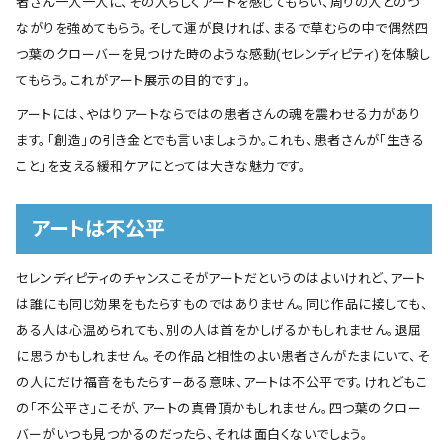
者さん一人一人に、その人らしくアートを感じてもらい、周りの人とのつ
ながりを強めてもらう。そして運が良ければ、まるで草むらの中で偶然四
つ葉のクローバーを見つけた時のような感動(セレンディピティ)を体験し
てもらう。これがアート展示の目的です」。
アートには、やはりアートならではの患者さんの魂を震わせる力があり
ます。｢創造｣の引き金とでも言いましょうか。これも、患者さんが｢生きる
こと｣を支える緩和ケアにとっては大きな魅力です。
アートは不公平
セレンディピティのチャンスこそがアートだというのはよいけれど、アート
は誰にも同じ効果をもたらすものではありません。同じ作品に接しても、
ある人は心温められても、別の人は首をかしげるかもしれません。退屈
に思うかもしれません。その作品と相性のよい患者さんがたまにいて、そ
の人にだけ福音をもたらす―ある意味、アートは不公平です。けれどもこ
の「不公平さ」こそが、アートの真骨頂かもしれません。四つ葉のクロー
バーがいつも見つかるのだったら、それは面白くないでしょう。