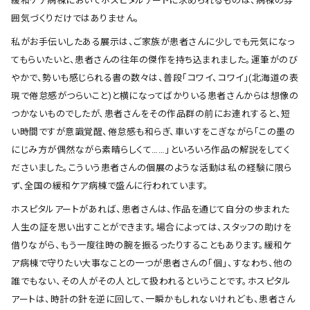
緩和ケア病棟においてホスピタルアートに求められるものは、病棟の雰
囲気づくりだけではありません。
私がお手伝いしたある展示は、ご家族が患者さんに少しでも元気になっ
てもらいたいと、患者さんの往年の傑作を持ち込まれました。運筆がのび
やかで、勢いも感じられる書の数々は、普段｢コワイ、コワイ｣(北海道の表
現で倦怠感がつらいこと)と横になってばかりいる患者さんからは想像の
つかないものでしたが、患者さんをその作品群の前にお連れすると、短
い時間ですが意識覚醒、倦怠感も和らぎ、車いすをこぎながら｢この墨の
にじみ方が偶然ながら素晴らしくて……｣といろいろ作品の解説をしてく
ださいました。こういう患者さんの個展のような活動は私の経験に限ら
ず、全国の緩和ケア病棟で盛んに行われています。
ホスピタルアートがあれば、患者さんは、作品を通じて自分の歩まれた
人生の証を思い出すことができます。場合によっては、スタッフの助けを
借りながら、もう一度往時の腕を振るったりすることもあります。緩和ケ
ア病棟で守りたい大事なことの一つが患者さんの｢個｣、すなわち、他の
誰でもない、その人がその人として扱われるということです。ホスピタル
アートは、時計の針を逆に回して、一瞬かもしれないけれども、患者さん