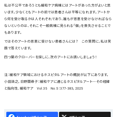
私は不公平であろうとも緩和ケア病棟にはアートがあった方がよいと思
います。少なくともアートの前では患者さんは平等になれます。アートか
ら何を受け取るかは人それぞれであり、誰もが恩恵を受けなければなら
ないというのは、それこそ一般病棟に見られる｢個｣を喪失させることで
もあります。
ではそのアートの恩恵に受けない患者さんには？ この質問に、私は笑
顔で答えています。
四つ葉のクローバーを探しに、次のアートにお誘いしましょう！
注：緩和ケア領域におけるホスピタルアートの概説が以下にあります。
小田浩之，日野間尋子：緩和ケアに通じるホスピタルアート─その経緯
と指向性．緩和ケア Vol.35 No.5：377-383，2025