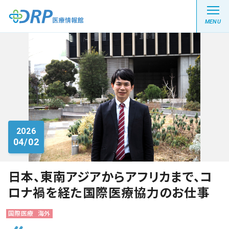
MENU
最新の注目記事
栄養健康レシピ
2026
04/02
医療系学生記事
健康川柳
日本、東南アジアからアフリカまで、コ
ロナ禍を経た国際医療協力のお仕事
DRP医療情報館とは?
国際医療
海外