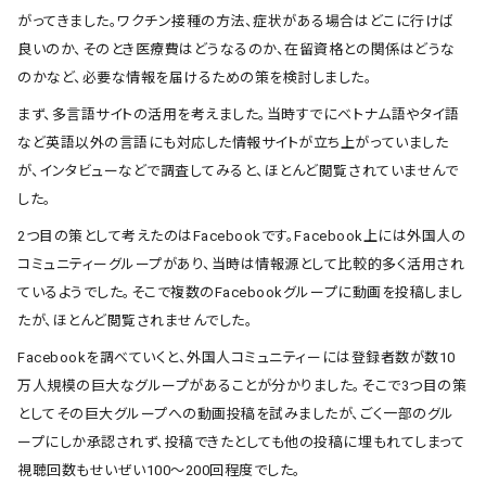
がってきました。ワクチン接種の方法、症状がある場合はどこに行けば
良いのか、そのとき医療費はどうなるのか、在留資格との関係はどうな
のかなど、必要な情報を届けるための策を検討しました。
まず、多言語サイトの活用を考えました。当時すでにベトナム語やタイ語
など英語以外の言語にも対応した情報サイトが立ち上がっていました
が、インタビューなどで調査してみると、ほとんど閲覧されていませんで
した。
2つ目の策として考えたのはFacebookです。Facebook上には外国人の
コミュニティーグループがあり、当時は情報源として比較的多く活用され
ているようでした。そこで複数のFacebookグループに動画を投稿しまし
たが、ほとんど閲覧されませんでした。
Facebookを調べていくと、外国人コミュニティーには登録者数が数10
万人規模の巨大なグループがあることが分かりました。そこで3つ目の策
としてその巨大グループへの動画投稿を試みましたが、ごく一部のグル
ープにしか承認されず、投稿できたとしても他の投稿に埋もれてしまって
視聴回数もせいぜい100～200回程度でした。