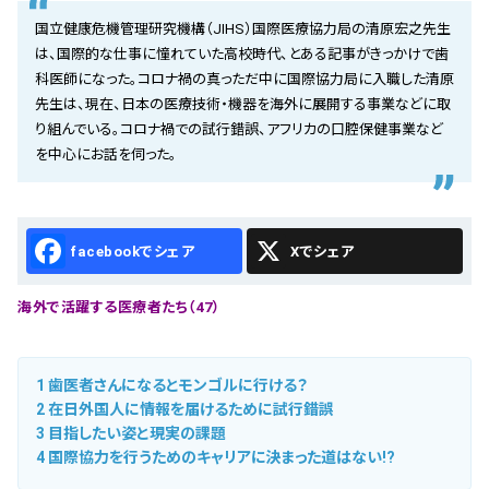
会社概要
国立健康危機管理研究機構（JIHS）国際医療協力局の清原宏之先生
は、国際的な仕事に憧れていた高校時代、とある記事がきっかけで歯
お知らせ
科医師になった。コロナ禍の真っただ中に国際協力局に入職した清原
先生は、現在、日本の医療技術・機器を海外に展開する事業などに取
お問い合わせ
り組んでいる。コロナ禍での試行錯誤、アフリカの口腔保健事業など
を中心にお話を伺った。
Facebook
X
海外で活躍する医療者たち（47）
1
歯医者さんになるとモンゴルに行ける？
2
在日外国人に情報を届けるために試行錯誤
3
目指したい姿と現実の課題
4
国際協力を行うためのキャリアに決まった道はない!?