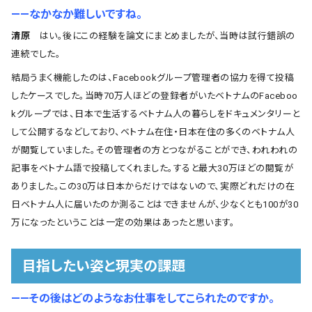
――なかなか難しいですね。
清原
はい。後にこの経験を論文にまとめましたが、当時は試行錯誤の
連続でした。
結局うまく機能したのは、Facebookグループ管理者の協力を得て投稿
したケースでした。当時70万人ほどの登録者がいたベトナムのFaceboo
kグループでは、日本で生活するベトナム人の暮らしをドキュメンタリーと
して公開するなどしており、ベトナム在住・日本在住の多くのベトナム人
が閲覧していました。その管理者の方とつながることができ、われわれの
記事をベトナム語で投稿してくれました。すると最大30万ほどの閲覧が
ありました。この30万は日本からだけではないので、実際どれだけの在
日ベトナム人に届いたのか測ることはできませんが、少なくとも100が30
万になったということは一定の効果はあったと思います。
目指したい姿と現実の課題
――その後はどのようなお仕事をしてこられたのですか。