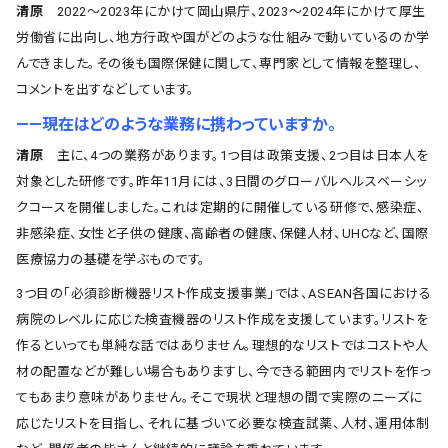
清原
2022～2023年にかけて岡山県庁、2023～2024年にかけて厚生
労働省に出向し、地方行政や国がどのような仕組みで動いているのか学
んできました。その後も国際保健に関して、専門家として情報を整理し、
コメントを出すなどしています。
――現在はどのような業務に携わっていますか。
清原
主に、4つの業務があります。1つ目は政策支援、2つ目は日本人を
対象とした研修です。昨年11月には、3日間のグローバルヘルスベーシッ
クコースを開催しました。これは定期的に開催している研修で、感染症、
非感染症、女性と子供の健康、高齢者の健康、保健人材、UHCなど、国際
医療協力の基礎を学ぶものです。
3つ目の「必須診断機器リスト作成支援事業」では、ASEAN各国における
病院のレベルに応じた検査機器のリスト作成を支援しています。リストを
作るといっても単純な話ではありません。理想的なリストではコストや人
材の配置などが難しい場合もありますし、今できる範囲内でリストを作っ
てもあまり意味がありません。そこで現状と理想の間で実際のニーズに
応じたリストを目指し、それに基づいて必要な検査試薬、人材、運用体制