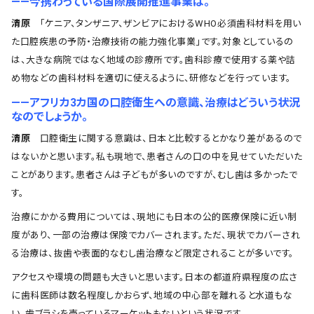
――今携わっている国際展開推進事業は。
清原
「ケニア、タンザニア、ザンビアにおけるWHO必須歯科材料を用い
た口腔疾患の予防・治療技術の能力強化事業」です。対象としているの
は、大きな病院ではなく地域の診療所です。歯科診療で使用する薬や詰
め物などの歯科材料を適切に使えるように、研修などを行っています。
――アフリカ3カ国の口腔衛生への意識、治療はどういう状況
なのでしょうか。
清原
口腔衛生に関する意識は、日本と比較するとかなり差があるので
はないかと思います。私も現地で、患者さんの口の中を見せていただいた
ことがあります。患者さんは子どもが多いのですが、むし歯は多かったで
す。
治療にかかる費用については、現地にも日本の公的医療保険に近い制
度があり、一部の治療は保険でカバーされます。ただ、現状でカバーされ
る治療は、抜歯や表面的なむし歯治療など限定されることが多いです。
アクセスや環境の問題も大きいと思います。日本の都道府県程度の広さ
に歯科医師は数名程度しかおらず、地域の中心部を離れると水道もな
い、歯ブラシを売っているマーケットもないという状況です。