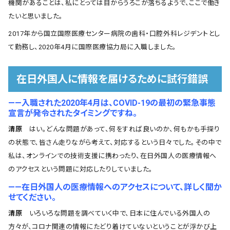
機関があることは、私にとっては目からうろこが落ちるようで、ここで働き
たいと思いました。
2017年から国立国際医療センター病院の歯科・口腔外科レジデントとし
て勤務し、2020年4月に国際医療協力局に入職しました。
在日外国人に情報を届けるために試行錯誤
――入職された2020年4月は、COVID-19の最初の緊急事態
宣言が発令されたタイミングですね。
清原
はい。どんな問題があって、何をすれば良いのか、何もかも手探り
の状態で、皆さん走りながら考えて、対応するという日々でした。その中で
私は、オンラインでの技術支援に携わったり、在日外国人の医療情報へ
のアクセスという問題に対応したりしていました。
――在日外国人の医療情報へのアクセスについて、詳しく聞か
せてください。
清原
いろいろな問題を調べていく中で、日本に住んでいる外国人の
方々が、コロナ関連の情報にたどり着けていないということが浮かび上