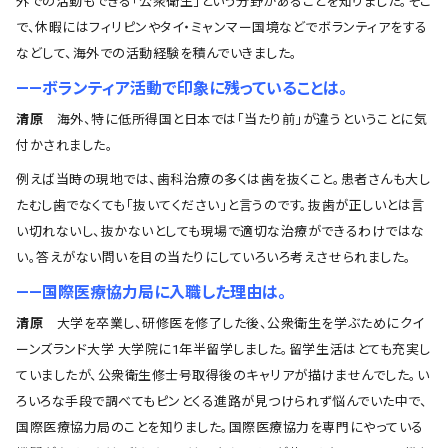
外での活動もできる「公衆衛生」という分野があることを知りました。そこ
で、休暇にはフィリピンやタイ・ミャンマー国境などでボランティアをする
などして、海外での活動経験を積んでいきました。
――ボランティア活動で印象に残っていることは。
清原
海外、特に低所得国と日本では「当たり前」が違うということに気
付かされました。
例えば当時の現地では、歯科治療の多くは歯を抜くこと。患者さんも大し
たむし歯でなくても「抜いてください」と言うのです。抜歯が正しいとは言
い切れないし、抜かないとしても現場で適切な治療ができるわけではな
い。答えがない問いを目の当たりにしていろいろ考えさせられました。
――国際医療協力局に入職した理由は。
清原
大学を卒業し、研修医を修了した後、公衆衛生を学ぶためにクイ
ーンズランド大学 大学院に1年半留学しました。留学生活はとても充実し
ていましたが、公衆衛生修士号取得後のキャリアが描けませんでした。い
ろいろな手段で調べてもピンとくる進路が見つけられず悩んでいた中で、
国際医療協力局のことを知りました。国際医療協力を専門にやっている