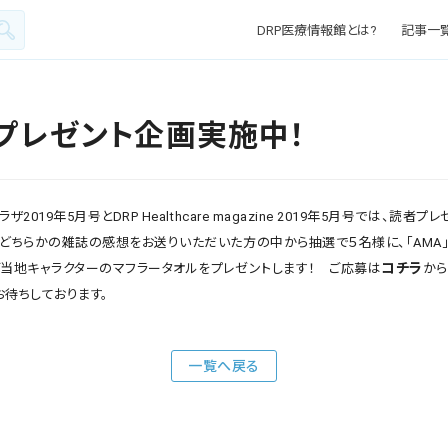
DRP医療情報館とは?
記事一
プレゼント企画実施中！
ザ2019年5月号とDRP Healthcare magazine 2019年5月号では、読者
。どちらかの雑誌の感想をお送りいただいた方の中から抽選で５名様に、「AMA
コチラ
ご当地キャラクターのマフラータオルをプレゼントします！ ご応募は
から
お待ちしております。
一覧へ戻る