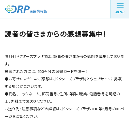
MENU
読者の皆さまからの感想募集中！
最新の注目記事
隔月刊ドクターズプラザでは、読者の皆さまからの感想を募集しておりま
栄養健康レシピ
す。
掲載された方には、500円分の図書カードを進呈！
●お寄せいただいたご感想は、ドクターズプラザ誌とウェブサイトに掲載
医療系学生記事
する場合がございます。
●氏名、ニックネーム、郵便番号、住所、年齢、職業、電話番号を明記の
健康川柳
上、弊社までお送りください。
お送り先・注意事項などの詳細は、ドクターズプラザ2018年5月号の30ペ
ージをご覧ください。
DRP医療情報館とは?