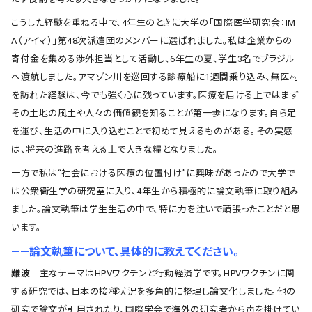
こうした経験を重ねる中で、4年生のときに大学の「国際医学研究会：IM
A（アイマ）」第48次派遣団のメンバーに選ばれました。私は企業からの
寄付金を集める渉外担当として活動し、6年生の夏、学生3名でブラジル
へ渡航しました。アマゾン川を巡回する診療船に1週間乗り込み、無医村
を訪れた経験は、今でも強く心に残っています。医療を届ける上ではまず
その土地の風土や人々の価値観を知ることが第一歩になります。自ら足
を運び、生活の中に入り込むことで初めて見えるものがある。その実感
は、将来の進路を考える上で大きな糧となりました。
一方で私は“社会における医療の位置付け”に興味があったので大学で
は公衆衛生学の研究室に入り、4年生から積極的に論文執筆に取り組み
ました。論文執筆は学生生活の中で、特に力を注いで頑張ったことだと思
います。
――論文執筆について、具体的に教えてください。
難波
主なテーマはHPVワクチンと行動経済学です。HPVワクチンに関
する研究では、日本の接種状況を多角的に整理し論文化しました。他の
研究で論文が引用されたり、国際学会で海外の研究者から声を掛けてい