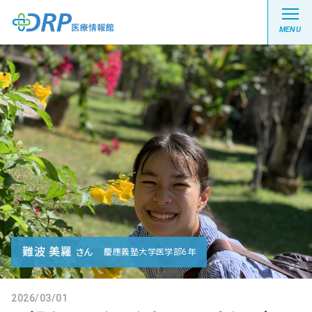
MENU
最新の注目記事
栄養健康レシピ
医療系学生記事
健康川柳
難波 美羅
さん
慶應義塾大学医学部6年
DRP医療情報館とは?
2026/03/01