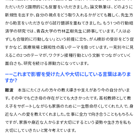
ただいたりと国際的にも反響をいただきました。論文執筆は、どのように
新規性を出すか、自分の視点をどう取り入れるかがとても難しく、先生方
から助言をいただきながら試行錯誤を重ねてきました。もう1つの行動経
済学の研究では、青森大学の竹林正樹先生に師事しています。「人は必
ずしも合理的に行動しない」という前提に立ち、がん検診の受診をどう促
すかなど、医療現場と親和性の高いテーマを扱っています。一見別々に見
えるこの2つのテーマが、ワクチン接種行動という文脈でつながっていく
面白さも、研究を続ける原動力になっています。
――これまで影響を受けた人や大切にしている言葉はありま
すか？
難波
本当にたくさんの方々の教え導きや支えがあり今の自分がいま
す。その中でも亡き母の存在がとても大きかったです。高校教師として教
え子をサポートしながらも家族のために一生懸命尽くしてくれた人で、身
近な人への愛を教えてくれました。仕事に全力で向き合うことももちろん
ですが、家族や身近な人からまず大切にするという姿勢や生き方を私も
大切にしていきたいと常々考えています。