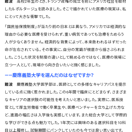
難波
高校2年生のとき、トランプ政権の成立を前にアメリカ社会を取材
したルポルタージュを読みました。そこで描かれていた医療の現実は、私
にとって大きな衝撃でした。
「国民皆保険制度」が当たり前の日本とは異なり、アメリカでは経済的な
理由から必要な医療を受けられず、重い病気であっても治療をためらう
人が少なくありません。経済的な背景によって、本来救われるはずだった
命が左右されている。その事実に、自分の常識が根底から揺さぶられま
した。こうした状況を制度の違いとして眺めるのではなく、医療の現場に
立つ一人として、現場から向き合いたいと強く感じました。
――慶應義塾大学を選んだのはなぜですか？
難波
慶應義塾大学医学部は、医師としての多様なキャリアパスを提示
している点に強く惹かれました。この6年間で臨床にとどまらず、さまざま
なキャリアの選択肢の可能性を考えたいと思いました。実際に、医系技
官として厚生労働省で働く卒業生や、医療ベンチャーを立ち上げた方な
ど、進路の幅広さは入学後も実感しています。また総合大学として学際的
な学びができる点も魅力でした。1年次には興味のある選択科目を10科
目以上履修し、試験期間にパンクしていたのも今では良い思い出です。