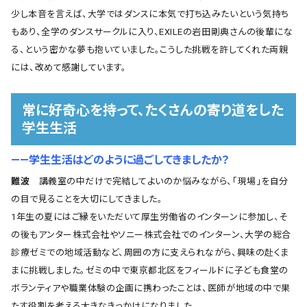
少し本音を言えば、大学ではダンスに本気で打ち込みたいという気持ち
もあり、全学のダンスサークルに入り、EXILEの岩田剛典さんの後輩にな
る、という密かな夢も抱いていました。こうした挑戦を許してくれた両親
には、改めて感謝しています。
常に好奇心を持って、たくさんの寄り道をした
学生生活
――学生生活はどのように過ごしてきましたか？
難波
講義室の中だけで完結してよいのか悩みながら、「現場」を自分
の目で見ることを大切にしてきました。
1年生の夏にはご縁をいただいて厚生労働省のインターンに参加し、そ
の後もアンター株式会社やソニー株式会社でのインターン、大学の総合
診療ゼミでの地域活動など、周囲の方に支えられながら、興味の赴くま
まに挑戦しました。ゼミの中で東京都北区をフィールドに子ども食堂の
ボランティアや職業体験の企画に携わったことは、医師が地域の中で果
たす役割を考える大きなきっかけになりました。