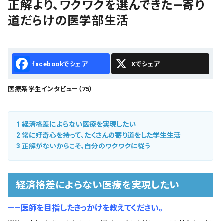
正解より、ワクワクを選んできた―寄り
会社概要
道だらけの医学部生活
お知らせ
お問い合わせ
Facebook
X
医療系学生インタビュー（75）
1
経済格差によらない医療を実現したい
2
常に好奇心を持って、たくさんの寄り道をした学生生活
3
正解がないからこそ、自分のワクワクに従う
経済格差によらない医療を実現したい
――医師を目指したきっかけを教えてください。