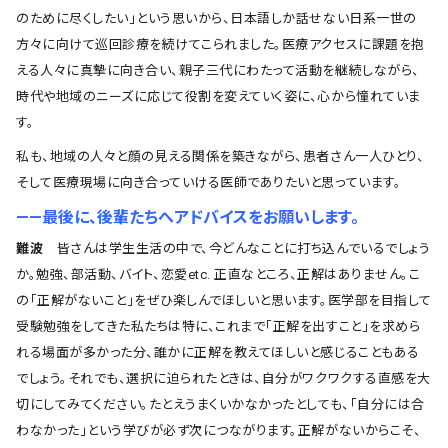
のために尽くしたい」という思いから、日本語しか話せない日系一世の
方々に向けて巡回診療を続けてこられました。医療アクセスに課題を抱
える人々に真摯に向き合い、親子三代にわたって活動を継続しながら、
時代や地域のニーズに応じて役割を変えていく姿に、心から憧れていま
す。
私も、地域の人々と顔の見える関係を築きながら、患者さん一人ひとり、
そして医療現場に向き合っていける医師でありたいと思っています。
――最後に、後輩たちへアドバイスをお願いします。
難波
皆さんは学生生活の中で、今どんなことに打ち込んでいるでしょう
か。勉強、部活動、バイト、恋愛etc. 正直なところ、正解はありません。こ
の「正解がないこと」をぜひ楽しんでほしいと思います。医学部を目指して
受験勉強をしてきた私たちは特に、これまで「正解を出すこと」を求めら
れる場面が多かった分、誰かに正解を教えてほしいと感じることもある
でしょう。それでも、選択に迫られたときは、自分がワクワクする直感を大
切にしてみてください。たとえうまくいかなかったとしても、「自分には合
わなかった」という学びが必ず次につながります。正解がないからこそ、