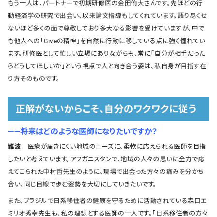
もう一人は、パートナーで初期研修医の金田侑大さんです。先ほどの行
動経済学の研究で出会い、以来論文指導もしてくれています。語り尽くせ
ないほど多くの面で尊敬しており多大なる影響を受けていますが、中で
も他人への「Giveの精神」を自然に行動に移している点に強く憧れてい
ます。研修医として忙しい立場にありながらも、常に「自分が相手だった
らどうしてほしいか」という視点で人と向き合う姿は、私自身が目指す在
り方そのものです。
正解がないからこそ、自分のワクワクに従う
――将来はどのような医師になりたいですか？
難波
医療が届きにくい地域のニーズに、柔軟に応えられる医師を目指
したいと考えています。アフガニスタンで、地域の人々の思いに全力で応
えてこられた中村哲先生のように、現場で出会った方々の痛みを分かち
合い、同じ目線で歩む姿勢を大切にしていきたいです。
また、ブラジルで日系移住者の健康を守るために活動されている森口エ
ミリオ秀幸先生も、私の理想とする医師の一人です。「日系移住者の方々