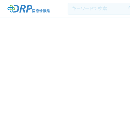
最新の注目記事
栄養健康レシピ
医療系学生記事
健康川柳
DRP医療情報館とは?