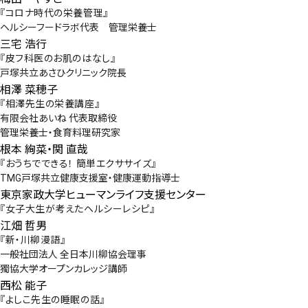
『コロナ時代の栄養管理』
ヘルシーフードラボ代表 管理栄養士
三宅 浩行
『皮フ科医のお肌のはなし』
戸塚共立あさひクリニック院長
相澤 菜穂子
『相澤先生の栄養講座』
有限会社あいね 代表取締役
管理栄養士・食育料理研究家
根本 絢菜・関 直哉
『おうちでできる！ 簡単エクササイズ』
TMG戸塚共立健康支援室・健康運動指導士
東京家政大学ヒューマンライフ支援センター
『女子大生が考えたヘルシーレシピ』
江畑 哲男
『新・川柳漫語』
一般社団法人 全日本川柳協会理事
獨協大学オープンカレッジ講師
西松 能子
『よしこ先生の睡眠の話』