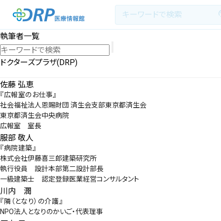
執筆者一覧
ドクターズプラザ(DRP)
最新の注目記事
佐藤 弘恵
『広報室のお仕事』
社会福祉法人恩賜財団 済生会支部東京都済生会
栄養健康レシピ
東京都済生会中央病院
広報室 室長
医療系学生記事
服部 敬人
『病院建築』
株式会社伊藤喜三郎建築研究所
健康川柳
執行役員 設計本部第二設計部長
一級建築士 認定登録医業経営コンサルタント
川内 潤
DRP医療情報館とは?
『隣（となり）の介護』
NPO法人となりのかいご・代表理事