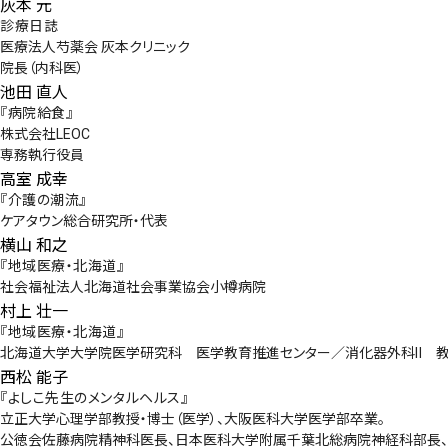
会社概要
灰本 元
診療日誌
医療法人芍薬会 灰本クリニック
お知らせ
院長（内科医）
池田 直人
お問い合わせ
『病院給食』
株式会社LEOC
専務執行役員
高室 成幸
『介護の潮流』
ケアタウン総合研究所・代表
横山 和之
『地域医療・北海道』
社会福祉法人北海道社会事業協会小樽病院
村上 壮一
『地域医療・北海道』
北海道大学大学院医学研究科 医学教育推進センター／消化器外科Ⅱ 
西松 能子
『よしこ先生のメンタルヘルス』
立正大学心理学部教授・博士（医学）、大阪医科大学医学部卒業。
公徳会佐藤病院精神科医長、日本医科大学附属千葉北総病院神経科部長、