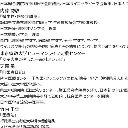
日本総合病院精神科医学会評議員、日本サイコセラピー学会理事、日本カウ
内藤 博敬
『微生物・感染症講座』
静岡県立農林環境専門職大学 生産環境経営学部 准教授
日本医療・環境オゾン学会 理事
日本機能水学会 理事
専門は環境微生物学、病原微生物学、分子生物学、生化学。
ウイルスや細菌の感染予防対策法とその効果について、幅広く研究を行って
東京家政大学ヒューマンライフ支援センター
『女子大生が考えた一品料理レシピ』
天願 勇
『町医者日記』
統合医療センター 予防医・クリニックぎのわん 院長 1947年沖縄県具志川
大阪市立大学医学部卒。
県立中部病院、国立がんセンター、亀田総合病院等を経て、日本初の全床個
大道中央第二病院院長を経て2001年、統合医療センターを開院。
日本医学交流協会理事事。
竹内 千佳
『医療法』
行政書士。成城大学非常勤講師。
スピカ総合法務事務所・所長。