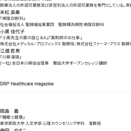
医療法人の許認可業務及び非営利法人の許認可業務を専門としている。実
末松 直美
『病理診断科』
社会福祉法人 聖隷福祉事業団 聖隷横浜病院 病理診断科
小黒 佳代子
『小黒先生の薬の話Ｑ＆Ａ』『薬剤師のお仕事』
株式会社メディカル・プロフィックス 取締役、株式会社ファーマ・プラス 取
江畑 哲男
『川柳漫語』
(一社) 全日本川柳協会理事 獨協大学オープンカレッジ講師
DRP Healthcare magazine
岡島 義
『睡眠と健康』
東京家政大学 人文学部 心理カウンセリング学科 准教授
梅田 やすこ