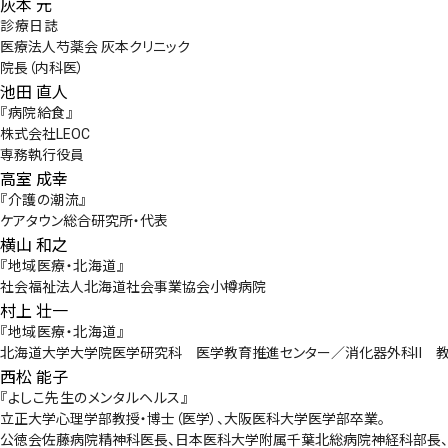
会社概要
灰本 元
診療日誌
医療法人芍薬会 灰本クリニック
お知らせ
院長（内科医）
池田 直人
お問い合わせ
『病院給食』
株式会社LEOC
専務執行役員
高室 成幸
『介護の潮流』
ケアタウン総合研究所・代表
横山 和之
『地域医療・北海道』
社会福祉法人北海道社会事業協会小樽病院
村上 壮一
『地域医療・北海道』
北海道大学大学院医学研究科 医学教育推進センター／消化器外科Ⅱ 
西松 能子
『よしこ先生のメンタルヘルス』
立正大学心理学部教授・博士（医学）、大阪医科大学医学部卒業。
公徳会佐藤病院精神科医長、日本医科大学附属千葉北総病院神経科部長、