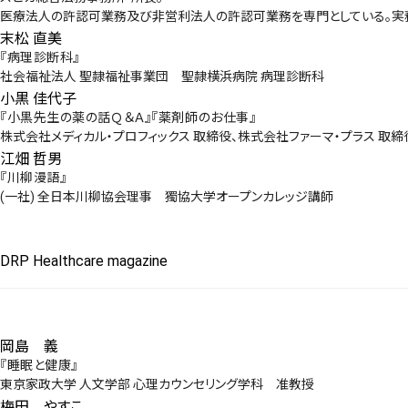
医療法人の許認可業務及び非営利法人の許認可業務を専門としている。実
末松 直美
『病理診断科』
社会福祉法人 聖隷福祉事業団 聖隷横浜病院 病理診断科
小黒 佳代子
『小黒先生の薬の話Ｑ＆Ａ』『薬剤師のお仕事』
株式会社メディカル・プロフィックス 取締役、株式会社ファーマ・プラス 取
江畑 哲男
『川柳漫語』
(一社) 全日本川柳協会理事 獨協大学オープンカレッジ講師
DRP Healthcare magazine
岡島 義
『睡眠と健康』
東京家政大学 人文学部 心理カウンセリング学科 准教授
梅田 やすこ