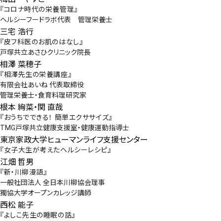
『コロナ時代の栄養管理』
ヘルシーフードラボ代表 管理栄養士
三宅 浩行
『皮フ科医のお肌のはなし』
戸塚共立あさひクリニック院長
相澤 菜穂子
『相澤先生の栄養講座』
有限会社あいね 代表取締役
管理栄養士・食育料理研究家
根本 絢菜・関 直哉
『おうちでできる！ 簡単エクササイズ』
TMG戸塚共立健康支援室・健康運動指導士
東京家政大学ヒューマンライフ支援センター
『女子大生が考えたヘルシーレシピ』
江畑 哲男
『新・川柳漫語』
一般社団法人 全日本川柳協会理事
獨協大学オープンカレッジ講師
西松 能子
『よしこ先生の睡眠の話』