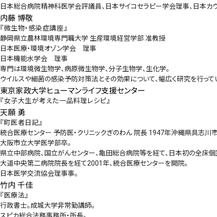
日本総合病院精神科医学会評議員、日本サイコセラピー学会理事、日本カウ
内藤 博敬
『微生物・感染症講座』
静岡県立農林環境専門職大学 生産環境経営学部 准教授
日本医療・環境オゾン学会 理事
日本機能水学会 理事
専門は環境微生物学、病原微生物学、分子生物学、生化学。
ウイルスや細菌の感染予防対策法とその効果について、幅広く研究を行って
東京家政大学ヒューマンライフ支援センター
『女子大生が考えた一品料理レシピ』
天願 勇
『町医者日記』
統合医療センター 予防医・クリニックぎのわん 院長 1947年沖縄県具志川
大阪市立大学医学部卒。
県立中部病院、国立がんセンター、亀田総合病院等を経て、日本初の全床個
大道中央第二病院院長を経て2001年、統合医療センターを開院。
日本医学交流協会理事事。
竹内 千佳
『医療法』
行政書士。成城大学非常勤講師。
スピカ総合法務事務所・所長。