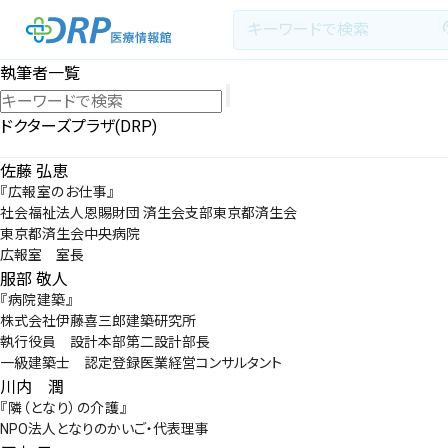
執筆者一覧
ドクターズプラザ(DRP)
最新の注目記事
佐藤 弘恵
『広報室のお仕事』
社会福祉法人恩賜財団 済生会支部東京都済生会
栄養健康レシピ
東京都済生会中央病院
広報室 室長
医療系学生記事
服部 敬人
『病院建築』
株式会社伊藤喜三郎建築研究所
健康川柳
執行役員 設計本部第二設計部長
一級建築士 認定登録医業経営コンサルタント
川内 潤
DRP医療情報館とは?
『隣（となり）の介護』
NPO法人となりのかいご・代表理事