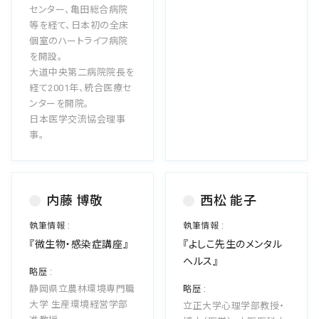
センター、亀田総合病院
等を経て、日本初の全床
個室のハートライフ病院
を開設。
大道中央第二病院院長を
経て2001年、統合医療セ
ンターを開院。
日本医学交流協会理事
事。
内藤 博敬
西松 能子
『微生物・感染症講座』
『よしこ先生のメンタル
ヘルス』
静岡県立農林環境専門職
大学 生産環境経営学部
立正大学心理学部教授・