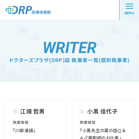
MENU
WRITER
最新の注目記事
ドクターズプラザ(DRP)誌 執筆者一覧(個別執筆者)
栄養健康レシピ
医療系学生記事
健康川柳
江畑 哲男
小黒 佳代子
DRP医療情報館とは?
『川柳漫語』
『小黒先生の薬の話Ｑ＆
Ａ』『薬剤師のお仕事』