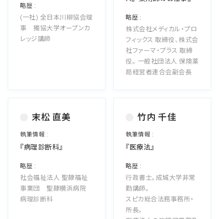
会社概要
(一社) 全日本川柳協会理
お知らせ
事 獨協大学オープンカ
株式会社メディカル・プロ
レッジ講師
フィックス 取締役、株式会
お問い合わせ
社ファーマ・プラス 取締
役。 一般社団法人 保険薬
局経営者連合会副会長
末松 直美
竹内 千佳
『病理診断科』
『医療法』
社会福祉法人 聖隷福祉
行政書士。成城大学非常
事業団 聖隷横浜病院
勤講師。
病理診断科
スピカ総合法務事務所・
所長。