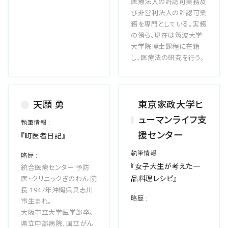
医療法人の許認可業務及
び非営利法人の許認可業
務を専門としている。実務
の傍ら、現在は筑波大学
大学院博士課程に在籍
し、医療法の研究を行う。
天願 勇
東京家政大学ヒ
ューマンライフ支
援センター
『町医者日記』
『女子大生が考えた一
統合医療センター 予防
品料理レシピ』
医・クリニックぎのわん 院
長 1947年沖縄県具志川
市生まれ。
大阪市立大学医学部卒。
県立中部病院、国立がん