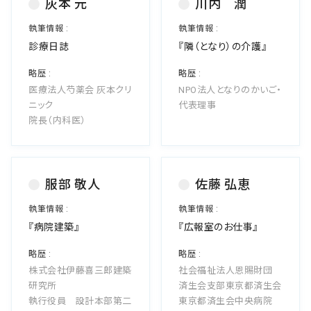
灰本 元
川内 潤
診療日誌
『隣（となり）の介護』
医療法人芍薬会 灰本クリ
NPO法人となりのかいご・
ニック
代表理事
院長（内科医）
服部 敬人
佐藤 弘恵
『病院建築』
『広報室のお仕事』
株式会社伊藤喜三郎建築
社会福祉法人恩賜財団
研究所
済生会支部東京都済生会
執行役員 設計本部第二
東京都済生会中央病院