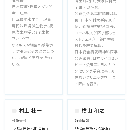
准教授
博士（医学）、大阪医科大
日本医療・環境オゾン学
学医学部卒業。
会 理事
公徳会佐藤病院精神科医
日本機能水学会 理事
長、日本医科大学附属千
専門は環境微生物学、病
葉北総病院神経科部長、
原微生物学、分子生物
コーネル大学医学部ウェ
学、生化学。
ストチェスター部門客員
ウイルスや細菌の感染予
教授を経て現職。
防対策法とその効果につ
日本総合病院精神科医学
いて、幅広く研究を行って
会評議員、日本サイコセラ
いる。
ピー学会理事、日本カウ
ンセリング学会理事、現
在あいクリニック神田に
て臨床を行う。
村上 壮一
横山 和之
『地域医療・北海道』
『地域医療・北海道』