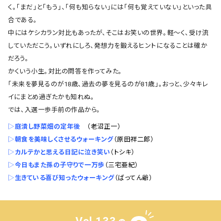
く。「まだ」と「もう」、「何も知らない」には「何も覚えていない」といった具
合である。
中にはケシカラン対比もあったが、そこはお笑いの世界。軽〜く、受け流
していただこう。いずれにしろ、発想力を鍛えるヒントになることは確か
だろう。
かくいう小生。対比の問答を作ってみた。
「未来を夢見るのが18歳、過去の夢を見るのが81歳」。おっと、少々キレ
イにまとめ過ぎたかも知れぬ。
では、入選一歩手前の作品から。
▷
庭潰し野菜畑の定年後
（老沼正一）
▷
朝食を美味しくさせるウォーキング
（原田祥二郎）
▷
カルテかと思える日記に泣き笑い
（トシキ）
▷
今日もまた孫の子守りで一万歩
（三宅亜紀）
▷
生きている喜び知ったウォーキング
（ばってん爺）