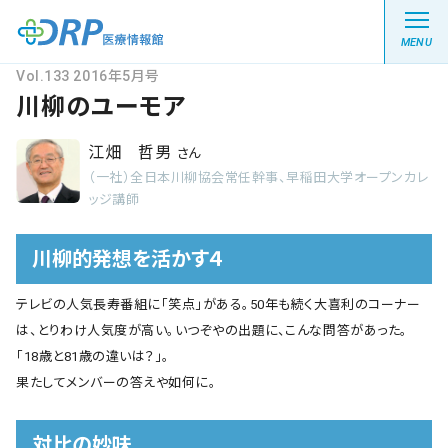
MENU
Vol.133 2016年5月号
川柳のユーモア
江畑 哲男
さん
最新の注目記事
（一社）全日本川柳協会常任幹事、早稲田大学オープンカレ
ッジ講師
栄養健康レシピ
川柳的発想を活かす４
医療系学生記事
テレビの人気長寿番組に「笑点」がある。50年も続く大喜利のコーナー
は、とりわけ人気度が高い。いつぞやの出題に、こんな問答があった。
健康川柳
「18歳と81歳の違いは？」。
果たしてメンバーの答えや如何に。
DRP医療情報館とは?
対比の妙味