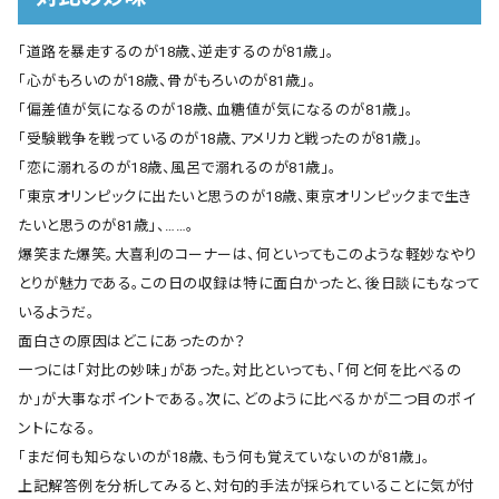
会社概要
「道路を暴走するのが18歳、逆走するのが81歳」。
お知らせ
「心がもろいのが18歳、骨がもろいのが81歳」。
「偏差値が気になるのが18歳、血糖値が気になるのが81歳」。
お問い合わせ
「受験戦争を戦っているのが18歳、アメリカと戦ったのが81歳」。
「恋に溺れるのが18歳、風呂で溺れるのが81歳」。
「東京オリンピックに出たいと思うのが18歳、東京オリンピックまで生き
たいと思うのが81歳」、……。
爆笑また爆笑。大喜利のコーナーは、何といってもこのような軽妙なやり
とりが魅力である。この日の収録は特に面白かったと、後日談にもなって
いるようだ。
面白さの原因はどこにあったのか？
一つには「対比の妙味」があった。対比といっても、「何と何を比べるの
か」が大事なポイントである。次に、どのように比べるかが二つ目のポイ
ントになる。
「まだ何も知らないのが18歳、もう何も覚えていないのが81歳」。
上記解答例を分析してみると、対句的手法が採られていることに気が付