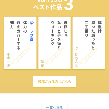
Vol.133
の
ベスト作品
知力
衰えカバーする
体力の
◎トップ賞
ウォーキング
ないと手を振り
徘徊じゃ
二回乗り
減った減ったと
体重計
つぼさんご
小山一湖
紫蘭
投稿される方はこちら
一覧へ戻る