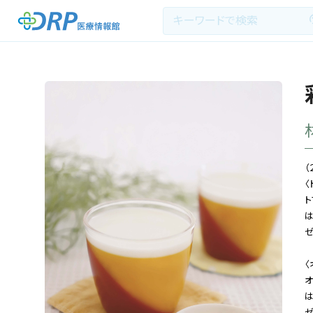
最新の注目記事
栄養健康レシピ
（
〈
医療系学生記事
ト
は
健康川柳
ゼ
〈
DRP医療情報館とは?
オ
は
ゼ