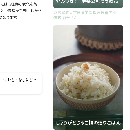
やみつき！ 麻婆豆乳そうめん
）には、細胞の老化を防
ことで調理を手軽にしたゼ
東京家政大学栄養学部管理栄養学科
になります。
伊藤 杏奈さん
れて、おもてなしにぴっ
しょうがとじゃこ梅の巡りごはん