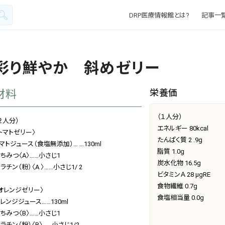
DRP医療情報館とは?
記事一
彩り鮮やか 斜めゼリー
栄養価
材料
（１人分）
２人分）
エネルギー 80kcal
トマトゼリー〉
たんぱく質 2 .9g
マトジュース（食塩無添加）… …130ml
脂質 1.0g
ちみつ〈A〉……小さじ1
炭水化物 16.5g
ラチン（粉）〈A 〉……小さじ1/ 2
ビタミンＡ 28 μgRE
食物繊維 0.7g
オレンジゼリー〉
食塩相当量 0.0g
レンジジュース……130ml
ちみつ〈B〉……小さじ1
ラチン（粉）〈B〉……小さじ1/2