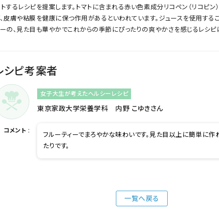
ートするレシピを提案します。トマトに含まれる赤い色素成分リコペン（リコピン
ぎ、皮膚や粘膜を健康に保つ作用があるといわれています。ジュースを使用する
リーの、見た目も華やかでこれからの季節にぴったりの爽やかさを感じるレシピ
レシピ考案者
女子大生が考えたヘルシーレシピ
東京家政大学栄養学科 内野 こゆきさん
コメント :
フルーティーでまろやかな味わいです。見た目以上に簡単に作
たりです。
一覧へ戻る