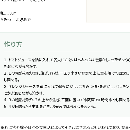
乳……50ml
ちみつ……お好みで
作り方
１. トマトジュースを鍋に入れて弱火にかけ、はちみつ〈A〉を溶かし、ゼラチン〈A
き混ぜながら溶かす。
２. １の粗熱を取り器に注ぎ、器より一回り小さい容器の上に器を傾けて固定し
し固める。
３. オレンジジュースを鍋に入れて弱火にかけ、はちみつ〈B〉を溶かし、ゼラチン
とかき混ぜながら溶かす。
４. ３の粗熱を取り、２の上から注ぎ、平面に置いて冷蔵庫で3 時間冷やし固める
５. ４が固まったら牛乳を注ぎ、お好みではちみつを添える。
肌荒れは紫外線や日々の食生活によって引き起こされるともいわれており、食