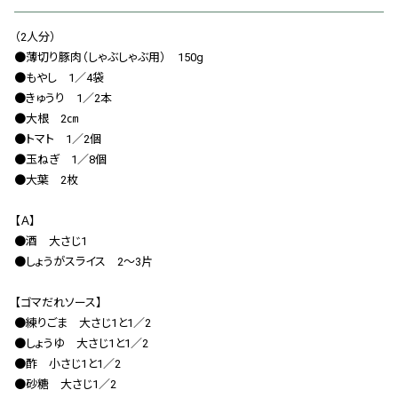
会社概要
（2人分）
お知らせ
●薄切り豚肉（しゃぶしゃぶ用） 150g
●もやし 1／4袋
お問い合わせ
●きゅうり 1／2本
●大根 2㎝
●トマト 1／2個
●玉ねぎ 1／8個
●大葉 2枚
【Ａ】
●酒 大さじ1
●しょうがスライス 2〜3片
【ゴマだれソース】
●練りごま 大さじ1と1／2
●しょうゆ 大さじ1と1／2
●酢 小さじ1と1／2
●砂糖 大さじ1／2