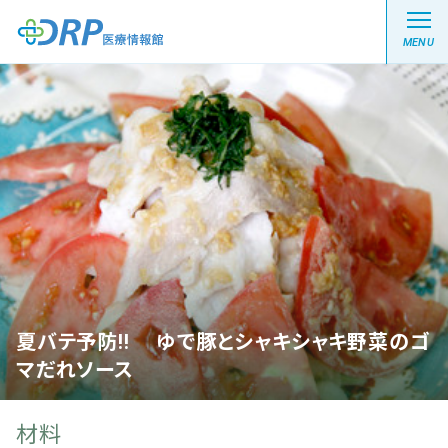
MENU
最新の注目記事
栄養健康レシピ
医療系学生記事
健康川柳
夏バテ予防!! ゆで豚とシャキシャキ野菜のゴ
マだれソース
DRP医療情報館とは?
材料