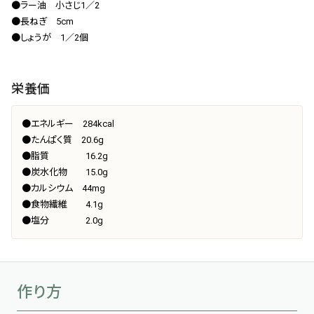
●ラー油 小さじ1／2
●長ねぎ 5cm
●しょうが 1／2個
栄養価
●エネルギー 284kcal
●たんぱく質 20.6g
●脂質 16.2g
●炭水化物 15.0g
●カルシウム 44mg
●食物繊維 4.1g
●塩分 2.0g
作り方