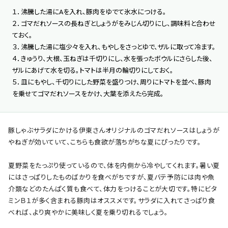
１．沸騰した湯にAを入れ、豚肉をゆでて氷水につける。
２．ゴマだれソースの長ねぎとしょうがをみじん切りにし、調味料と合わせ
ておく。
３．沸騰した湯に塩少々を入れ、もやしをさっとゆで、ザルに取って冷ます。
４．きゅうり、大根、玉ねぎは千切りにし、水を張ったボウルにさらした後、
ザルにあげて水を切る。トマトは半月の輪切りにしておく。
５．皿にもやし、千切りにした野菜を盛りつけ、周りにトマトを並べ、豚肉
を乗せてゴマだれソースをかけ、大葉を添えたら完成。
豚しゃぶサラダにかける伊東さんオリジナルのゴマだれソースはしょうが
やねぎが効いていて、こちらも食欲が落ちがちな夏にぴったりです。
夏野菜をたっぷり使っているので、体を内側から冷やしてくれます。暑い夏
にはさっぱりしたものばかりを食べがちですが、夏バテ予防には肉や魚
介類などのたんぱく質も食べて、体力をつけることが大切です。特にビタ
ミンＢ１が多く含まれる豚肉はオススメです。サラダに入れてさっぱり食
べれば、より爽やかに美味しく夏を乗り切れるでしょう。