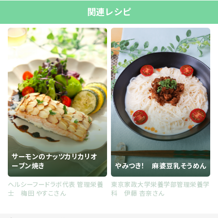
関連レシピ
サーモンのナッツカリカリオ
ーブン焼き
やみつき！ 麻婆豆乳そうめん
ヘルシーフードラボ代表 管理栄養
東京家政大学栄養学部管理栄養学
士 梅田 やすこさん
科 伊藤 杏奈さん