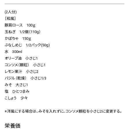
会社概要
(2人分)
お知らせ
［和風］
豚肩ロース 100ｇ
お問い合わせ
玉ねぎ 1/2個（110g）
かぼちゃ 150ｇ
ぶなしめじ 1/2パック(50g)
水 300ml
オリーブ油 小さじ1
コンソメ（顆粒） 小さじ1
レモン果汁 小さじ2
バジル（乾燥） 小さじ1/3
みそ 大さじ1
塩 ひとつまみ
こしょう 少々
※洋風にする場合は、みそを入れずに、コンソメ顆粒を小さじ2に変更する。
栄養価