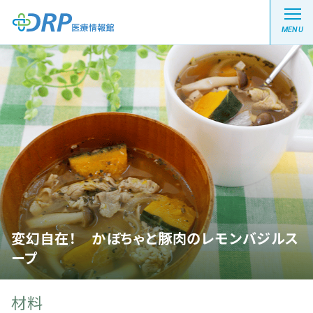
MENU
最新の注目記事
栄養健康レシピ
医療系学生記事
健康川柳
変幻自在！ かぼちゃと豚肉のレモンバジルス
ープ
DRP医療情報館とは?
材料