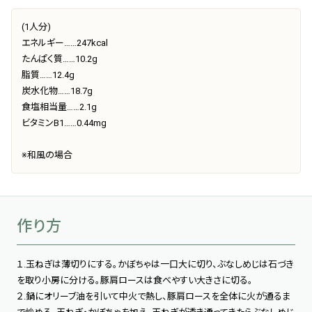
(1人分)
エネルギー……247kcal
たんぱく質……10.2g
脂質……12.4g
炭水化物……18.7g
食塩相当量……2.1g
ビタミンB1……0.44mg
※和風の場合
作り方
１.玉ねぎは薄切りにする。かぼちゃは一口大に切り、ぶなしめじは石づき
を取り小房に分ける。豚肩ロースは食べやすい大きさに切る。
２.鍋にオリーブ油を引いて中火で熱し、豚肩ロースを全体に火が通るま