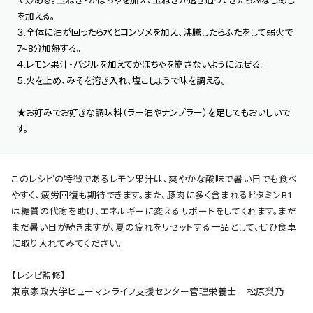
で炒める。玉ねぎ・かぼちゃを加え、玉ねぎが透き通ってきたらぶなしめじ
を加える。
３.全体に油が回ったら水とコンソメを加え、沸騰したらふたをして弱火で
7~8分加熱する。
４.レモン果汁・バジルを加えてかぼちゃを崩さないように混ぜる。
５.火を止め、みそを溶き入れ、塩こしょうで味を調える。
★お好みでお好きな調味料（ラー油やナンプラー）を足してもおいしいで
す。
このレシピの特徴であるレモン果汁は、爽やかな酸味で暑い日でも食べ
やすく、疲労回復も期待できます。また、豚肉に多く含まれるビタミンB1
は糖質の代謝を助け、エネルギーに変えるサポートをしてくれます。まだ
まだ暑い日が続きますが、夏の疲れをリセットする一品として、ぜひ食卓
に取り入れてみてください。
【レシピ監修】
東京家政大学ヒューマンライフ支援センター管理栄養士 松原梨乃