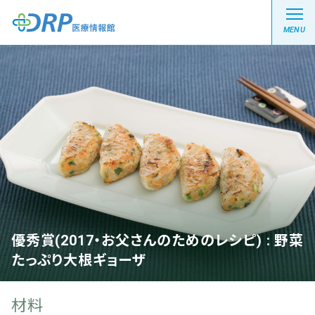
MENU
最新の注目記事
栄養健康レシピ
医療系学生記事
健康川柳
優秀賞(2017・お父さんのためのレシピ) : 野菜
たっぷり大根ギョーザ
DRP医療情報館とは?
材料