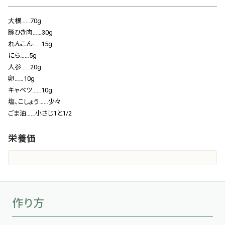
会社概要
大根……70g
お知らせ
豚ひき肉……30g
れんこん……15g
お問い合わせ
にら……5g
人参……20g
卵……10g
キャベツ……10g
塩、こしょう……少々
ごま油……小さじ1と1/2
栄養価
作り方