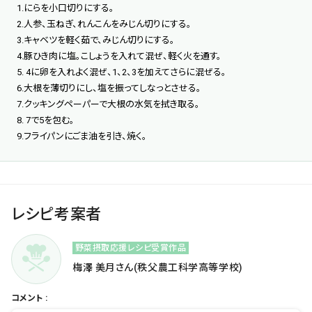
1.にらを小口切りにする。
2.人参、玉ねぎ、れんこんをみじん切りにする。
3.キャベツを軽く茹で、みじん切りにする。
4.豚ひき肉に塩。こしょうを入れて混ぜ、軽く火を通す。
5. 4に卵を入れよく混ぜ、1、2、3を加えてさらに混ぜる。
6.大根を薄切りにし、塩を振ってしなっとさせる。
7.クッキングペーパーで大根の水気を拭き取る。
8. 7で5を包む。
9.フライパンにごま油を引き、焼く。
レシピ考案者
野菜摂取応援レシピ受賞作品
梅澤 美月さん(秩父農工科学高等学校)
コメント :