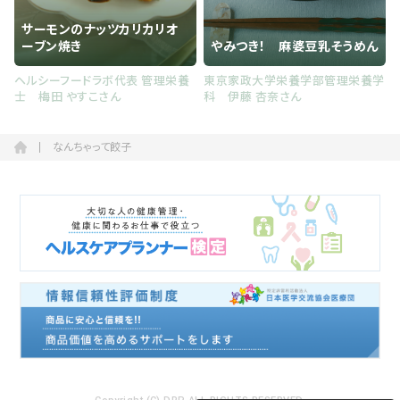
サーモンのナッツカリカリオ
ーブン焼き
やみつき！ 麻婆豆乳そうめん
ヘルシーフードラボ代表 管理栄養
東京家政大学栄養学部管理栄養学
士 梅田 やすこさん
科 伊藤 杏奈さん
なんちゃって餃子