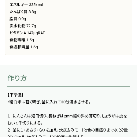
エネルギー 333kcal
たんぱく質 8.8g
脂質 0.9g
炭水化物 72.7g
ビタミンA 147μgRAE
食物繊維 1.5g
食塩相当量 1.6g
作り方
【下準備】
・精白米は軽く研ぎ、釜に入れて30分浸水させる。
１．にんじんは短冊切り、長ねぎは2mm幅の斜め薄切り、しょうがは皮を
むいて千切りにする。
２．釜に１・あさり・〈A〉を加え、炊き込みモード2合の目盛りまで水（分量