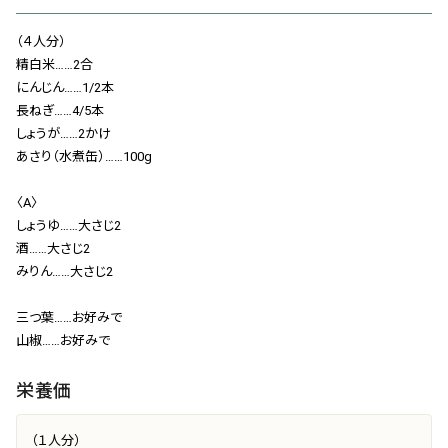
会社概要
（４人分）
お知らせ
精白米……2合
にんじん……1/2本
お問い合わせ
長ねぎ……4/5本
しょうが……2かけ
あさり（水煮缶）……100g
〈A〉
しょうゆ……大さじ2
酒……大さじ2
みりん……大さじ2
三つ葉……お好みで
山椒……お好みで
栄養価
（１人分）