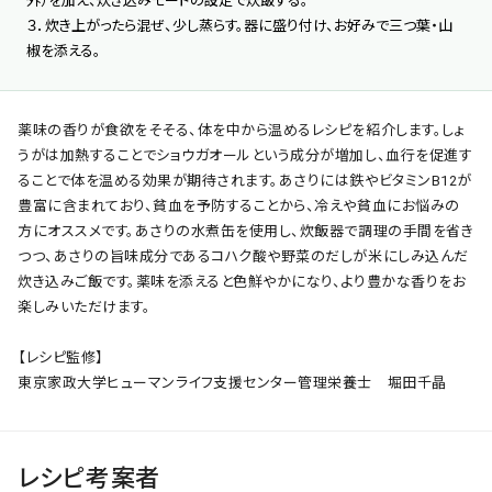
外）を加え、炊き込みモードの設定で炊飯する。
３．炊き上がったら混ぜ、少し蒸らす。器に盛り付け、お好みで三つ葉・山
椒を添える。
薬味の香りが食欲をそそる、体を中から温めるレシピを紹介します。しょ
うがは加熱することでショウガオールという成分が増加し、血行を促進す
ることで体を温める効果が期待されます。あさりには鉄やビタミンB12が
豊富に含まれており、貧血を予防することから、冷えや貧血にお悩みの
方にオススメです。あさりの水煮缶を使用し、炊飯器で調理の手間を省き
つつ、あさりの旨味成分であるコハク酸や野菜のだしが米にしみ込んだ
炊き込みご飯です。薬味を添えると色鮮やかになり、より豊かな香りをお
楽しみいただけます。
【レシピ監修】
東京家政大学ヒューマンライフ支援センター管理栄養士 堀田千晶
レシピ考案者