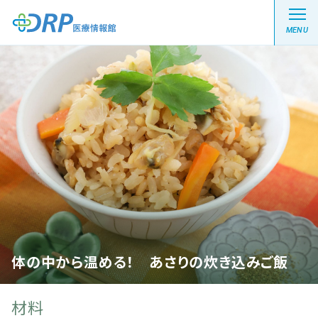
MENU
最新の注目記事
栄養健康レシピ
医療系学生記事
健康川柳
体の中から温める！ あさりの炊き込みご飯
DRP医療情報館とは?
材料