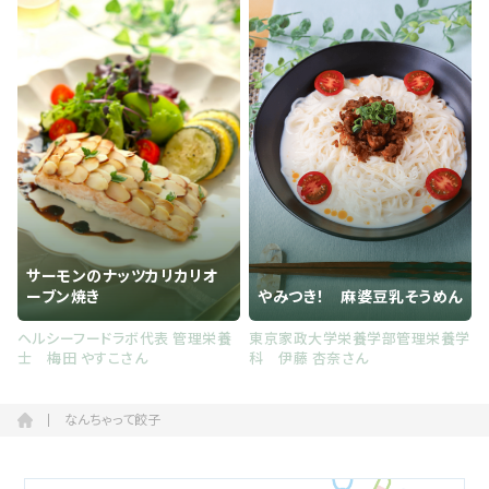
サーモンのナッツカリカリオ
ーブン焼き
やみつき！ 麻婆豆乳そうめん
ヘルシーフードラボ代表 管理栄養
東京家政大学栄養学部管理栄養学
士 梅田 やすこさん
科 伊藤 杏奈さん
なんちゃって餃子