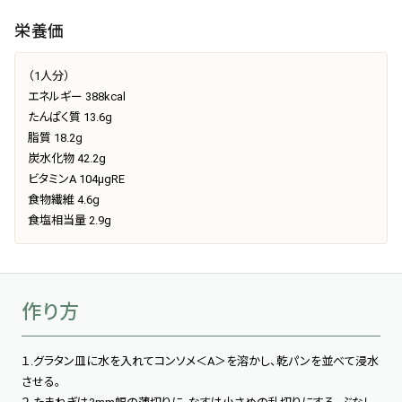
栄養価
（1人分）
エネルギー 388kcal
たんぱく質 13.6g
脂質 18.2g
炭水化物 42.2g
ビタミンA 104μgRE
食物繊維 4.6g
食塩相当量 2.9g
作り方
１.グラタン皿に水を入れてコンソメ＜A＞を溶かし、乾パンを並べて浸水
させる。