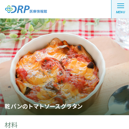
MENU
最新の注目記事
栄養健康レシピ
医療系学生記事
健康川柳
乾パンのトマトソースグラタン
DRP医療情報館とは?
材料