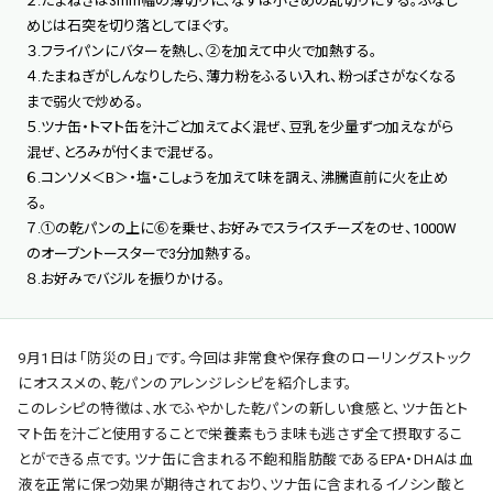
２.たまねぎは3mm幅の薄切りに、なすは小さめの乱切りにする。ぶなし
めじは石突を切り落としてほぐす。
３.フライパンにバターを熱し、②を加えて中火で加熱する。
４.たまねぎがしんなりしたら、薄力粉をふるい入れ、粉っぽさがなくなる
まで弱火で炒める。
５.ツナ缶・トマト缶を汁ごと加えてよく混ぜ、豆乳を少量ずつ加えながら
混ぜ、とろみが付くまで混ぜる。
６.コンソメ＜B＞・塩・こしょうを加えて味を調え、沸騰直前に火を止め
る。
７.①の乾パンの上に⑥を乗せ、お好みでスライスチーズをのせ、1000W
のオーブントースターで3分加熱する。
８.お好みでバジルを振りかける。
9月1日は「防災の日」です。今回は非常食や保存食のローリングストック
にオススメの、乾パンのアレンジレシピを紹介します。
このレシピの特徴は、水でふやかした乾パンの新しい食感と、ツナ缶とト
マト缶を汁ごと使用することで栄養素もうま味も逃さず全て摂取するこ
とができる点です。ツナ缶に含まれる不飽和脂肪酸であるEPA・DHAは血
液を正常に保つ効果が期待されており、ツナ缶に含まれるイノシン酸と