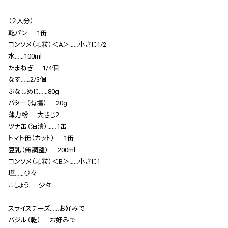
会社概要
（２人分）
お知らせ
乾パン……1缶
コンソメ（顆粒）＜A＞……小さじ1/2
お問い合わせ
水……100ml
たまねぎ……1/4個
なす……2/3個
ぶなしめじ……80g
バター（有塩）……20g
薄力粉……大さじ2
ツナ缶（油漬）……1缶
トマト缶（カット）……1缶
豆乳（無調整）……200ml
コンソメ（顆粒）＜B＞……小さじ1
塩……少々
こしょう……少々
スライスチーズ……お好みで
バジル（乾）……お好みで