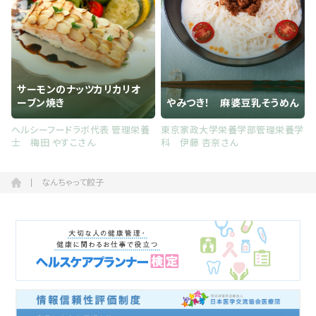
サーモンのナッツカリカリオ
ーブン焼き
やみつき！ 麻婆豆乳そうめん
ヘルシーフードラボ代表 管理栄養
東京家政大学栄養学部管理栄養学
士 梅田 やすこさん
科 伊藤 杏奈さん
なんちゃって餃子